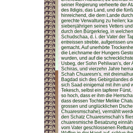
seiner Regierung verheerte der A
des Ildigis, das Land, und die fü
hinreichend, die dem Lande durc
gerechte Verwaltung zu heilen; k
siebenjährigen seines Vetters un
durch den Bürgerkrieg, in welchem
Schudschaa, d. i. der Vater der T
entreissen strebte, aufgerissen u
gemacht. Auf unerhörte Trockenhei
die Leichname der Hungers Gesto
wurden, und auf die schrecklichst
Usbeg, der Sohn Pehliwan's, der 
Schiras, und vierzehn Jahre hern
Schah Chuaresm's, mit dreimalh
Bagdad sich des Gebirgslandes de
sich Saad einigemal mit ihm un
Tekesch, selbst ein tapferer Fürst
so hoch, dass er ihm die Herrschaf
dass dessen Tochter Melike Cha
grossen und unglücklichen Dschel
Chuaresmschahe), vermählt werde; 
den Schatz Chuaresmschah's flies
chuaresmische Besatzung einnähm
vom Vater geschlossenen Rettungs
Waffen in der Hand auf, schlug ih