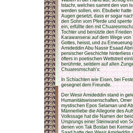
Istachr, welches sammt den von 
werden sollen, ein. Ebubekr hatte
Augen gesetzt, dass er sogar nach
den Sohn vom Pferde und sperrte i
ein, erfüllte den mit Chuaresmsc
Tochter und benützte den Friede
Karawanserai auf dem Wege von Teb
Gottes, heisst, und zu Erneuerun
Amideddin Abu Nassir Esaad Abris
persischer Geschichte hinterliess
öfters in poetischen Wettstreit ein
berühmte, seitdem auf allen Zung
Chuaresmschah's:
In Schlachten wie Eisen, bei Fes
gesegnet dem Freunde.
Der Wesir Amideddin stand in gele
Humanitätswissenschaften, Omer E
mystischen Epos Selaman und Absa
Männerliebe die Allegorie des Auf
Volkssage hat die Namen der beid
Ursprungs einer Steinwand von Sc
denen von Tak Bostan bei Kerman
Saad hatte den Wesir Amideddin