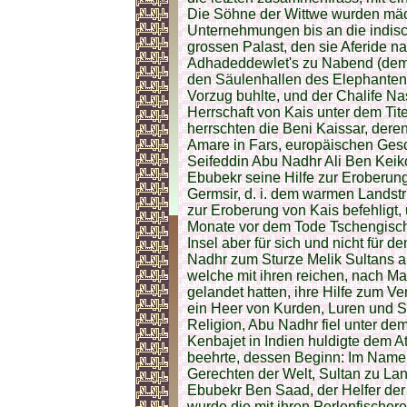
Die Söhne der Wittwe wurden mäch
Unternehmungen bis an die indisc
grossen Palast, den sie Aferide n
Adhadeddewlet's zu Nabend (dem ö
den Säulenhallen des Elephanten
Vorzug buhlte, und der Chalife Nas
Herrschaft von Kais unter dem Tit
herrschten die Beni Kaissar, dere
Amare in Fars, europäischen Gesc
Seifeddin Abu Nadhr Ali Ben Keik
Ebubekr seine Hilfe zur Eroberun
Germsir, d. i. dem warmen Landst
zur Eroberung von Kais befehligt
Monate vor dem Tode Tschengischa
Insel aber für sich und nicht für 
Nadhr zum Sturze Melik Sultans an
welche mit ihren reichen, nach M
gelandet hatten, ihre Hilfe zum V
ein Heer von Kurden, Luren und Sc
Religion, Abu Nadhr fiel unter de
Kenbajet in Indien huldigte dem A
beehrte, dessen Beginn: Im Name
Gerechten der Welt, Sultan zu Lan
Ebubekr Ben Saad, der Helfer der 
wurde die mit ihren Perlenfischere