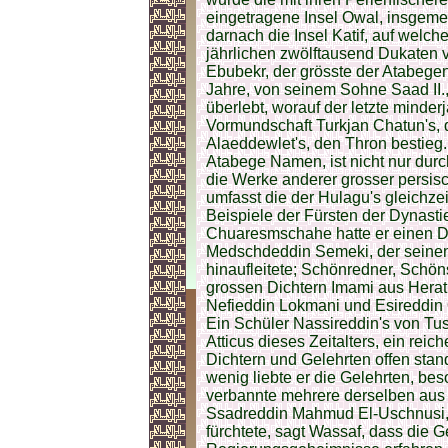
eingetragene Insel Owal, insgeme
darnach die Insel Katif, auf welch
jährlichen zwölftausend Dukaten v
Ebubekr, der grösste der Atabegen
Jahre, von seinem Sohne Saad II.
überlebt, worauf der letzte mind
Vormundschaft Turkjan Chatun's, 
Alaeddewlet's, den Thron bestieg.
Atabege Namen, ist nicht nur durc
die Werke anderer grosser persisc
umfasst die der Hulagu's gleichze
Beispiele der Fürsten der Dynas
Chuaresmschahe hatte er einen Di
Medschdeddin Semeki, der seine
hinaufleitete; Schönredner, Schön
grossen Dichtern Imami aus Herat
Nefieddin Lokmani und Esireddin 
Ein Schüler Nassireddin's von T
Atticus dieses Zeitalters, ein re
Dichtern und Gelehrten offen stan
wenig liebte er die Gelehrten, be
verbannte mehrere derselben aus 
Ssadreddin Mahmud El-Uschnusi, d
fürchtete, sagt Wassaf, dass die G