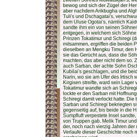
bewog und sich der Zügel der Her
aber nachdem Arikbugha und Algh
Tuli's und Dschagatai's, verschwu
dem Uluse Ogotai's, nämlich Kaid
sandte ihm ein von seinen Söhne
entgegen, in welchem sich Söhne 
Prinzen Tokatimur und Schiregi (d
mitsammen, ergriffen die beiden P
dieselben an Mengku Timur, den H
sie das Gerücht aus, dass die Sö
machten, das aber nicht dem so. Z
auch Sarban, der achte Sohn Dsc
Kubilai's geschlagen, und die bei
Narin, wo sie am Ufer des Irtisch
Kirgisen streifte, ward sein Lager
Tokatimur wandte sich an Schiregi 
lockte er den Sarban mit Hoffnung
Schiregi damit verlockt hatte. Di
Sarban und Schiregi bekriegten si
gegenseitig auf, bis beide in die H
Sumpfluft verpestete Insel sandte
von Truppen gab. Melik Timur und
der, noch nach vierzig Jahren der
Verlaufe dieser Geschichte noch m