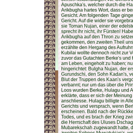
Apuschka's, welcher durch die Ha
Arikbugha hartes Wort, dass er ber
Gesicht. Am folgenden Tage ginge
Gericht. Auf die wider sie vorgebr
sie Toman Nujan, einer der edels
sprecht ihr nicht, ihr Fürsten! Ha
Arikbugha auf den Thron zu setzen
gekommen, den zweiten Theil uns
erzählte den Hergang des Aufruhr
Kubilai wollte dennoch nicht zur V
zuvor das Gutachten Berke's und 
am Leben, eingeholt zu haben; nu
hingerichtet: Bulgha Nujan, der er
Gurundschi, den Sohn Kadan's, ve
Blut der Truppen des Kaan's verg
verbannt; nur um das über die Pr
Loos wurden Berke, Hulagu und Al
erklärte, dass er sich der Meinun
anschliesse. Hulagu billigte in A
Gerichts und versprach, wenn Ber
erscheinen. Bald nach der Rückke
Todes, und es brach der Krieg zwi
die Herrschaft des Uluses Dschag
Mubarekschah zugewandt hatte, 
zweiten Sohnes Muwatukjan's, w