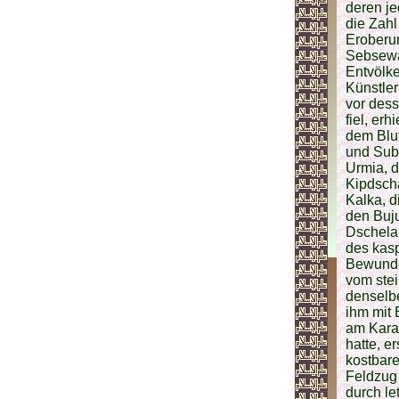
deren je
die Zahl
Eroberun
Sebsewar
Entvölk
Künstler
vor des
fiel, er
dem Blu
und Subu
Urmia, 
Kipdsch
Kalka, d
den Buju
Dschela
des kas
Bewunder
vom stei
denselb
ihm mit
am Kara
hatte, e
kostbar
Feldzug
durch le