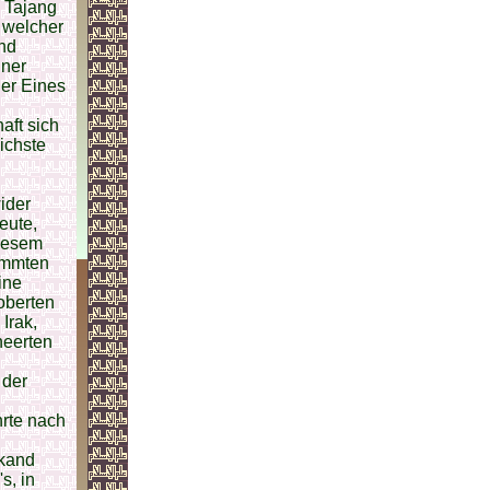
 Tajang
 welcher
und
iner
her Eines
aft sich
ichste
ider
eute,
diesem
timmten
ine
oberten
Irak,
heerten
 der
hrte nach
rkand
s, in