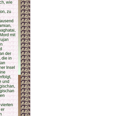
ch, wie
ion, zu
tausend
amian,
aghatai,
 Mord mit
Nujan
on
nd
an der
 die in
tan
er Insel
ine
rfolgt,
te und
gischan,
ngischan
ben
vierten
 er
n