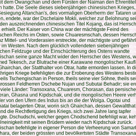
ait dem Owangchan und dem Fürsten der Naiman den Ehrentitel
n hatte. Die Seele dieses siebenjährigen chinesischen Krieges,
Besiegung Altanchan's, des vormaligen Oberherrn der Tataren 
, endete, war der Dschelaire Mokli, welcher zur Belohnung se
den auszeichnenden chinesischen Titel Kojang, das ist Herrsc
s, erhielt. Der Kaiser von China war der mächtigste Feind des
schen Reichs im Osten, sowie Chuaresmschah, dessen Herrsch
z Mittel- und Vorderasien erstreckte, der mächtigste und gefährl
 im Westen. Nach dem glücklich vollendeten siebenjährigen
schen Feldzuge und der Einschüchterung des Ostens wandte
ischan seine ganze Macht wider den Herrscher des Westens, w
d Tekesch, zur Blutrache einer Karawane mongolischer Kaufl
hairchan, der Statthalter von Otrar, hatte ermorden lassen. In 
hrigen Kriege befehligten die zur Eroberung des Westens bes
eils Tschengischan in Person, theils seine vier Söhne, theils se
grossen Feldherren Dschebe Nujan und Subutai Behadir; sie er
viele Länder: Transoxana, Chuaresm, Chorasan, das persische 
ran, Ghasna und Kipdschak, und die mongolischen Heere ver
er von den Ufern des Indus bis an die der Wolga. Ogotai und
tai belagerten Otrar, worin sich Ghairchan, dessen Gewaltthat
nd die Rechtfertigung des Kriegs, sich zwei Jahre lang tapfer
igte. Dschudschi, welcher gegen Chodschend befehligt war, ke
Uneinigkeit mit seinen Brüdern wieder nach Kipdschak zurück.
ischan befehligte in eigener Person die Verheerung von Sama
ara, der beiden grössten und bevölkertsten Städte Transoxana'