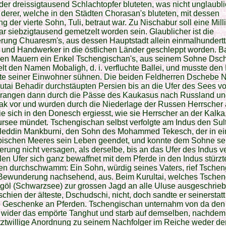
der dreissigtausend Schlachtopfer bluteten, was nicht unglaubli
 derer, welche in den Städten Chorasan's bluteten, mit dessen
g der vierte Sohn, Tuli, betraut war. Zu Nischabur soll eine Mill
 siebzigtausend gemetzelt worden sein. Glaublicher ist die
erung Chuaresm's, aus dessen Hauptstadt allein einmalhundert
 und Handwerker in die östlichen Länder geschleppt worden. B
sen Mauern ein Enkel Tschengischan's, aus seinem Sohne Dsch
hielt den Namen Mobaligh, d. i. verfluchte Ballei, und musste den
te seiner Einwohner sühnen. Die beiden Feldherren Dschebe 
tai Behadir durchstäupten Persien bis an die Ufer des Sees v
drangen dann durch die Pässe des Kaukasus nach Russland u
ak vor und wurden durch die Niederlage der Russen Herrscher 
ie sich in den Donesch ergiesst, wie sie Herrscher an der Kalka,
rsee mündet. Tschengischan selbst verfolgte am Indus den Sul
leddin Mankburni, den Sohn des Mohammed Tekesch, der in ein
pischen Meeres sein Leben geendet, und konnte dem Sohne se
ung nicht versagen, als derselbe, bis an das Ufer des Indus ve
len Ufer sich ganz bewaffnet mit dem Pferde in den Indus stürz
en durchschwamm: Ein Sohn, würdig seines Vaters, rief Tschen
 Bewunderung nachsehend, aus. Beim Kurultai, welches Tsche
göl (Schwarzsee) zur grossen Jagd an alle Uluse ausgeschrie
rschien der älteste, Dschudschi, nicht, doch sandte er seinerstatt
e Geschenke an Pferden. Tschengischan unternahm von da den 
 wider das empörte Tanghut und starb auf demselben, nachdem
tztwillige Anordnung zu seinem Nachfolger im Reiche weder de