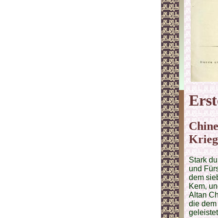
Erst
Chine
Krieg
Stark d
und Fürs
dem sieb
Kem, und
Altan Ch
die dem 
geleiste