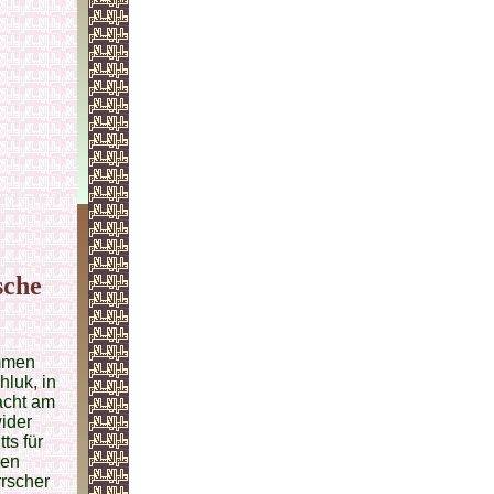
sche
ämmen
hluk, in
acht am
ider
ts für
ren
rrscher