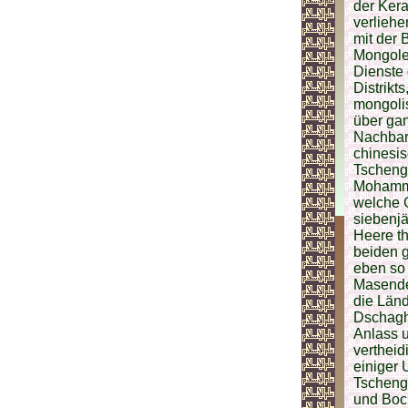
der Ker
verliehe
mit der 
Mongolen
Dienste 
Distrikt
mongoli
über gan
Nachbar
chinesi
Tscheng
Mohamme
welche G
siebenjä
Heere th
beiden 
eben so 
Masende
die Länd
Dschagha
Anlass u
vertheid
einiger 
Tscheng
und Boch