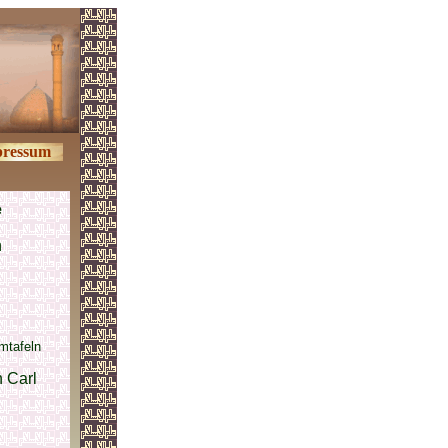
ressum
e
n
mtafeln
 Carl