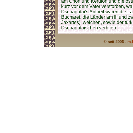
am Onon und Kerulon und die östl
kurz vor dem Vater verstorben, wa
Dschagatai's Antheil waren die Lä
Bucharei, die Länder am Ili und
Jaxartes), welchen, sowie der tü
Dschagataischen verblieb.
© seit 2006 -
m-