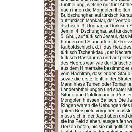
Eintheilung, welche nur fünf Abth
nach ihnen die Mongolen theilten i
Buldschunghar, auf türkisch Karau
auf türkisch Mankalai, der Vortra
dschisch; 3. Unghar, auf türkisch 
Jemin; 4. Dschunghar, auf türkisch 
5. Ghul, auf türkisch Jesaul, das M
Fahnen und Standarten, die Ross
Kalboldschisch, d. i. das Herz de
türkisch Tschenkdaul, der Nachtrab
türkisch Bassdürma und auf persisc
des Heeres war, wie der türkische
aus dem Hinterhalte bestimmt; er z
vom Nachtrab, dass er den Staub d
sowie die erste, fehlt in der Stra
Mann hiess Tumen oder Toman, e
Länderabtheilungen und später M
Silber- und Goldtomane in Persien
Mongolen hiessen Balisch. Die Ja
Ringen waren die Uebungen des He
gutem Beispiele vorgehen musste
muss sich in der Jagd üben und 
sie ins Feld ziehen, ausgerufen w
Herzen beten, bis sie mit göttliche
lautet das zehnte der hinterlasse