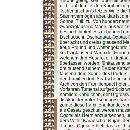
Throne gefolgt sein, aber mit dem
nicht auf dem letzten Kurultai zu
Tschengischan's letzter Wille die
Stammvermögen aber, das ist die 
Sohne, Tuli, zu. Von hundert neun
zwanzigtausend Mann, aus welche
bestand, hinterliess er hundert ei
Dschudschi, Dschagatai, Ogotai, G
über acht und dreissigtausend Man
treue Freund und Waffengefährte 
sechzigtausend Mann der Eroberer
welchem drei Hesare, d. i. dreita
überlassen worden; fünftausend s
dreitausend seinem Bruder Katschi
tausend dem Sohne des Bruders D
den Familien fort. Als Tschengisc
Archiven den Familienpact holen
Vorfahren Tumenai aufgedrückt w
nämlich: Kabulchan, der Urgrossva
Jisukai, der Vater Tschengischan's,
zeigte diese Familienurkunde, ver
als Gesetz geachtet werden musst
Ogotai als Herrn anzuerkennen, u
dem Vetter Karadschar Nujan, d
Timur's. Ogotai erhielt das Reich 