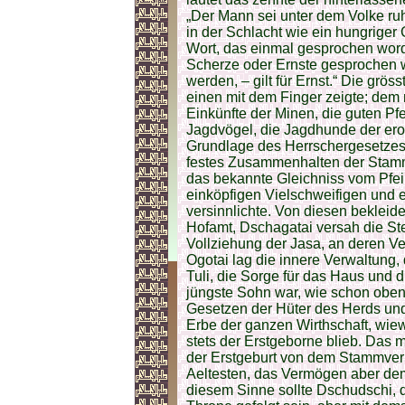
„Der Mann sei unter dem Volke ruh
in der Schlacht wie ein hungriger 
Wort, das einmal gesprochen word
Scherze oder Ernste gesprochen
werden, – gilt für Ernst.“ Die gr
einen mit dem Finger zeigte; dem
Einkünfte der Minen, die guten Pfe
Jagdvögel, die Jagdhunde der ero
Grundlage des Herrschergesetzes 
festes Zusammenhalten der Stamm
das bekannte Gleichniss vom Pfei
einköpfigen Vielschweifigen und 
versinnlichte. Von diesen bekleide
Hofamt, Dschagatai versah die Ste
Vollziehung der Jasa, an deren Ve
Ogotai lag die innere Verwaltung, 
Tuli, die Sorge für das Haus und 
jüngste Sohn war, wie schon obe
Gesetzen der Hüter des Herds und
Erbe der ganzen Wirthschaft, wi
stets der Erstgeborne blieb. Das
der Erstgeburt von dem Stammve
Aeltesten, das Vermögen aber de
diesem Sinne sollte Dschudschi, d