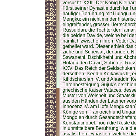
versucht. XXIII. Der König Kleinar
Fürst seiner Dynastie durch fünf u
häufiger Berührung mit Hulagu u
Mengku; ein nicht minder historis
eingreifender, grosser Herrscherch
Russuldan, die Tochter der Tamar
die beiden Davide, welche bei de
nämlich zwischen ihrem Vetter Da
getheilet ward. Dieser erhielt das 
ziche und Schewar; der andere Nied
Sswanethi, Dschikhethi und Abch
Hulagu den David, Sohn der Russu
XXV. Das Reich der Seldschuken i
derselben, Iseddin Keikawus II., e
Kilidscharslan IV. und Alaeddin Ke
Thronbesteigung Gujuk's erschiene
griechische Kaiser Vataces, desse
Muster von Weisheit und Staatskl
aus den Händen der Lateiner vorb
Innocenz IV. am Hofe Mengukaan
Könige von Frankreich und Ungarn
Mongolen durch Gesandtschaften; 
Konstantinopel, noch die Reste d
in unmittelbare Berührung, wie di
asiatischen Dynastien, welche die