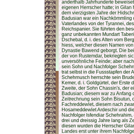
anderthalb Jahrhunderte beweiset,
eigenen Herrscher hatte; in Gilan 
dem vierzigsten Jahre der Hidsch
Badusian war ein Nachkömmling d
Vaterlandes von der Tyrannei, des
Reichspanier. Sie führten den bes
ganz unbekannten Mundart Taberis
Dschebal, d. i. des Alten vom Ber
hiess, welcher diesen Namen von 
Dynastie Bawend geborgt. Die bei
der von Rustemdar, bekriegten sic
unversöhnliche Feinde; aber nach
sein Sohn und Nachfolger Schehr
trat selbst in die Fussstapfen de
Schehrnusch herrschte sein Bruder
Kemer, d. i. Goldgürtel, der Erste
Zweite, der Sohn Chassin's, der e
Badusian; diesem war zu Anfang d
Zeitrechnung sein Sohn Bisutun,
Fachreddewlet, diesem nach zwan
Hosameddewlet Ardeschir und dies
Nachfolger Isfendiar Schehrahim, 
drei und dreissig Jahre lang als 
diesen wurden die Herrscher Gila
Landes erst unter ihrem Nachfolge