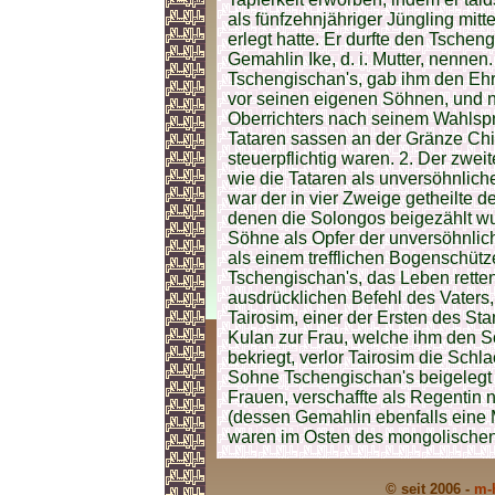
als fünfzehnjähriger Jüngling mitt
erlegt hatte. Er durfte den Tscheng
Gemahlin Ike, d. i. Mutter, nenne
Tschengischan's, gab ihm den Ehre
vor seinen eigenen Söhnen, und n
Oberrichters nach seinem Wahlspru
Tataren sassen an der Gränze Chi
steuerpflichtig waren. 2. Der zwe
wie die Tataren als unversöhnlich
war der in vier Zweige getheilte d
denen die Solongos beigezählt wurd
Söhne als Opfer der unversöhnlic
als einem trefflichen Bogenschütz
Tschengischan's, das Leben retten
ausdrücklichen Befehl des Vaters
Tairosim, einer der Ersten des S
Kulan zur Frau, welche ihm den 
bekriegt, verlor Tairosim die Sch
Sohne Tschengischan's beigelegt
Frauen, verschaffte als Regentin
(dessen Gemahlin ebenfalls eine Me
waren im Osten des mongolischen
© seit 2006 -
m-