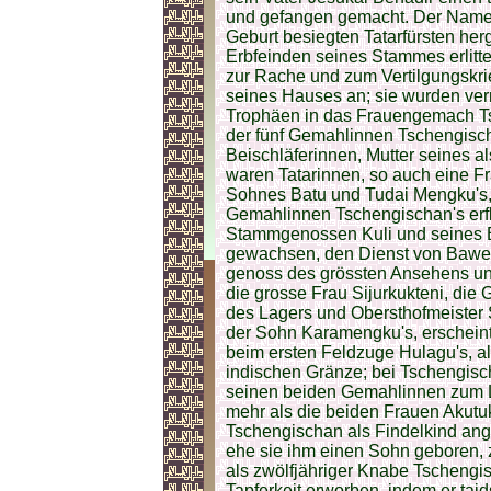
und gefangen gemacht. Der Namen
Geburt besiegten Tatarfürsten he
Erbfeinden seines Stammes erlitt
zur Rache und zum Vertilgungskri
seines Hauses an; sie wurden vern
Trophäen in das Frauengemach Ts
der fünf Gemahlinnen Tschengischa
Beischläferinnen, Mutter seines 
waren Tatarinnen, so auch eine F
Sohnes Batu und Tudai Mengku's,
Gemahlinnen Tschengischan's erfl
Stammgenossen Kuli und seines 
gewachsen, den Dienst von Bawerds
genoss des grössten Ansehens un
die grosse Frau Sijurkukteni, die
des Lagers und Obersthofmeister Si
der Sohn Karamengku's, erscheint
beim ersten Feldzuge Hulagu's, a
indischen Gränze; bei Tschengisch
seinen beiden Gemahlinnen zum 
mehr als die beiden Frauen Akutuk
Tschengischan als Findelkind an
ehe sie ihm einen Sohn geboren, 
als zwölfjähriger Knabe Tscheng
Tapferkeit erworben, indem er tai