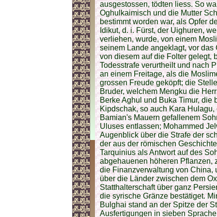
ausgestossen, tödten liess. So wa
Oghulkaimisch und die Mutter Sch
bestimmt worden war, als Opfer der
Idikut, d. i. Fürst, der Uighuren,
verliehen, wurde, von einem Mosl
seinem Lande angeklagt, vor das G
von diesem auf die Folter gelegt, 
Todesstrafe verurtheilt und nach 
an einem Freitage, als die Moslim
grossen Freude geköpft; die Stelle
Bruder, welchem Mengku die Herrs
Berke Aghul und Buka Timur, die 
Kipdschak, so auch Kara Hulagu, 
Bamian's Mauern gefallenem Sohn
Uluses entlassen; Mohammed Jel
Augenblick über die Strafe der s
der aus der römischen Geschichte
Tarquinius als Antwort auf des So
abgehauenen höheren Pflanzen, zu
die Finanzverwaltung von China, 
über die Länder zwischen dem Oxu
Statthalterschaft über ganz Pers
die syrische Gränze bestätiget. Mi
Bulghai stand an der Spitze der St
Ausfertigungen in sieben Sprachen