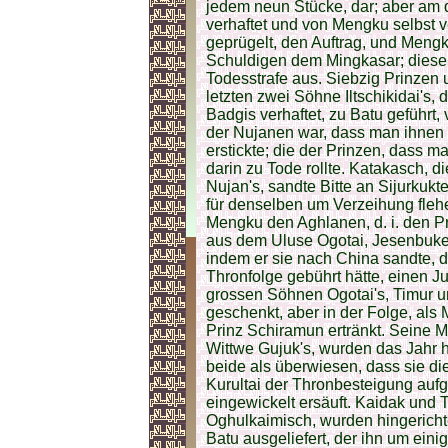
jedem neun Stücke, dar; aber am dr
verhaftet und von Mengku selbst v
geprügelt, den Auftrag, und Mengk
Schuldigen dem Mingkasar; dieser
Todesstrafe aus. Siebzig Prinzen 
letzten zwei Söhne Iltschikidai's,
Badgis verhaftet, zu Batu geführt,
der Nujanen war, dass man ihnen d
erstickte; die der Prinzen, dass m
darin zu Tode rollte. Katakasch, d
Nujan's, sandte Bitte an Sijurkuk
für denselben um Verzeihung flehe
Mengku den Aghlanen, d. i. den 
aus dem Uluse Ogotai, Jesenbuke
indem er sie nach China sandte,
Thronfolge gebührt hätte, einen J
grossen Söhnen Ogotai's, Timur 
geschenkt, aber in der Folge, als
Prinz Schiramun ertränkt. Seine 
Wittwe Gujuk's, wurden das Jahr hi
beide als überwiesen, dass sie d
Kurultai der Thronbesteigung aufge
eingewickelt ersäuft. Kaidak und 
Oghulkaimisch, wurden hingerichte
Batu ausgeliefert, der ihn um eini