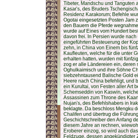
Tibeter, Mandschu und Tanguten a
Kasar's, des Bruders Tschengischa
Residenz Karakorum; Befehle wur
Ogotai eingesetzten Posten Jam z
den Bauern die Pferde wegnahme
wurde auf Eines vom Hundert besti
davon frei. In Persien wurde nac
eingeführten Besteuerung der Ko
zehn, in China von Einem bis fün
Kaufleuten, welche für die unter 
erhalten hatten, wurden mit fünfzi
zog er alle Ländereien ein, deren
Oghulkaimisch und ihre Söhne Ch
siebzehntausend Balische Gold ei
Heere nach China befehligt, und 
ein Kurultai, von Festen aller Art 
Schemseddin von Kaswin, welcher
Assassinen zum Throne des Kaans
Nujan's, des Befehlshabers in Ira
beklagte. Da beschloss Mengku d
Chalifen und übertrug die Führun
Geschichtschreiber den Anfang de
diesem Jahre an rechnen, wiewohl 
Eroberer einzog, so wird auch da
Feldzuge, dessen angekündigter Z