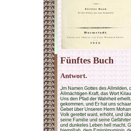
Fünftes Buch
Antwort.
„Im Namen Gottes des Allmilden, des Allbarmherzigen. Durch Gottes des Allmächtigen Kraft, das Wort Kilaun's an Sultan Ahmed: Lob sei Gott! welcher Uns den Pfad der Wahrheit erhellt. In Uns ist die Hilfe und der Sieg Gottes gekommen, und Er hat uns schaarweise in die Religion Gottes aufgenommen. Gebet über Unseren Herrn Mohammed; Er, den Gott über Alles, wodurch sein Volk gerettet ward, erhöht, und über alle Propheten, welche retten, und über seine Familie und seine Gefährten! Gebet, welches erleuchtet die finstere Nacht und dunkeles Leben hell macht. Gefälligkeit und Ergebenheit vom Imam Hakim biemrillah, dem Emirolmuminin, dem Abkömmlinge der Chalifen, der den wahren Weg betreten, dem Vetter des Herrn der Propheten, dem Chalifen, welchem die Religiosen huldigen. Es ist angekommen das Schreiben, das verehrliche, das Ehren gewährliche, enthaltend die grosse Kunde von dem Eintritte in die Religion und dem Ausfalle wider Alle, welche dem wahren Leben widerstreben. Nachdem geöffnet worden dieses Schreiben, welches Kunde der Ueberlieferungen haucht, Ueberlieferungen, welche für die Moslimen gewiss, die gewissesten der Ueberlieferungen, welche überlieferte Moslim, wurden die Gesichter zu Gott dem Allmächtigen gewendet mit der Bitte, dass er diess befestige mit dem Worte, dem festen, und dass der Samen dieser Religion im Herzen sprosse, wie die schönsten der Pflanzen aus dem härtesten Boden sprossen. In nachdenkender Achtung stellten Wir an treffliche Betrachtung über die Erwähnung der aufrichtigen Absicht, dass im Anfang des Lebens und in der Frische jugendlichen Strebens die Einheit Gottes verkündet und der Eintritt in das Volk Mohammed's mit Wort und That und Einsicht und Rath begründet werde. Gott sei Lob! dass er die Brust des Sultans für den Islam erweitert und dieselbe mit der edelsten der Eingebungen aufgeheitert; Gott sei Lob! dass er uns unter die Vorgehenden, die ersten gesetzt zu diesem erhabenen Orte, und dass er Unsere Füsse befestiget auf jedem Standorte des Kampfs, im Feld und mit dem Worte. Weiters über die Reihenfolge im Reiche durch Erbschaft nach dem Abtritte des Vaters des Bessten und des Bruders des Grössten, über die Ausgiessung dieser grossen Gnaden auf den Sultan, wie derselbe den Gipfel der Glaubensreinigung erklommen und den Titel der Herrschaft angenommen, nachdem ihm Gott dieselbe zugezählt und ihn aus seinen Dienern auserwählt durch die wahren Kunden von den Wundern seiner Helfer und Diener; und weiters über die Versammlung der Brüder und Kinder der Fürsten, der grossen, der Führer des Heers, der Vorsteher der Truppen in der Versammlung des Kuriltai, wo die Menge zusammengeflockt und der Feuerstahl dem Kiesel die Funken der Meinungen entlockt, und wie ihr Wort mit den Geboten des weiland grossen Bruders übereingestimmt in der Sendung der Heere nach dieser Seite, dass aber derselbe (der Ilchan) nachgedacht über das, was ihre gesammte Meinung vorgebracht, und dass er sich mit ihrem Verlangen bekannt gemacht und dasselbe im Widerspruch gefunden mit dem, was er selbst in seinem Innern ausgedacht, indem er nur das Gute bezwecke und sich die Verbesserung zum Ziel stecke, damit er lösche dieses Feuer und stille die Unruh, die nicht geheuer. Diesen Schritt hat der König (Ilchan) aus Liebe zu seinem Volke gemacht, indem er das Ende mit durchdringendem Sinne erwägend bedacht. Wäre diess nicht so gewesen und hätten sie die Sache der Entscheidung des Schwertes überlassen, so wäre dieser Kampf der Kämpfe letzter gewesen; allein der Ilchan ist wie Einer, der die Stationen seines Herrn fürchtet, der seiner