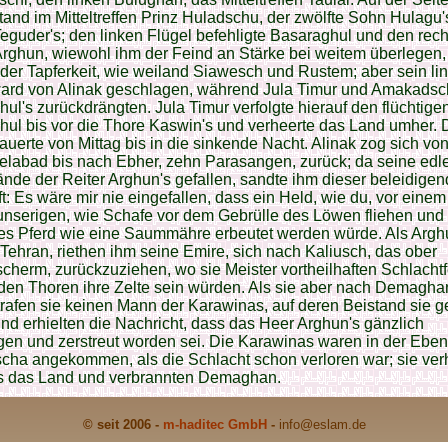
and im Mitteltreffen Prinz Huladschu, der zwölfte Sohn Hulagu'
eguder's; den linken Flügel befehligte Basaraghul und den rec
Arghun, wiewohl ihm der Feind an Stärke bei weitem überlegen, 
er Tapferkeit, wie weiland Siawesch und Rustem; aber sein lin
ward von Alinak geschlagen, während Jula Timur und Amakadsc
ul's zurückdrängten. Jula Timur verfolgte hierauf den flüchtige
ul bis vor die Thore Kaswin's und verheerte das Land umher. 
uerte von Mittag bis in die sinkende Nacht. Alinak zog sich vo
labad bis nach Ebher, zehn Parasangen, zurück; da seine edle
ände der Reiter Arghun's gefallen, sandte ihm dieser beleidige
t: Es wäre mir nie eingefallen, dass ein Held, wie du, vor eine
unserigen, wie Schafe vor dem Gebrülle des Löwen fliehen und
les Pferd wie eine Saummähre erbeutet werden würde. Als Argh
Tehran, riethen ihm seine Emire, sich nach Kaliusch, das ober
herm, zurückzuziehen, wo sie Meister vortheilhaften Schlacht
den Thoren ihre Zelte sein würden. Als sie aber nach Demagha
rafen sie keinen Mann der Karawinas, auf deren Beistand sie g
und erhielten die Nachricht, dass das Heer Arghun's gänzlich
en und zerstreut worden sei. Die Karawinas waren in der Ebe
cha angekommen, als die Schlacht schon verloren war; sie ver
os das Land und verbrannten Demaghan.
© seit 2006 -
m-haditec GmbH
-
info
@eslam.de