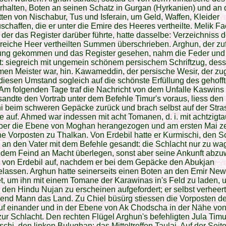
halten, Boten an seinen Schatz in Gurgan (Hyrkanien) und an 
ten von Nischabur, Tus und Isferain, um Geld, Waffen, Kleider
schaffen, die er unter die Emire des Heeres vertheilte. Melik F
 der das Register darüber führte, hatte dasselbe: Verzeichniss d
reiche Heer vertheilten Summen überschrieben. Arghun, der zufä
lung gekommen und das Register gesehen, nahm die Feder und
: siegreich mit ungemein schönem persischem Schriftzug, dess
en Meister war, hin. Kawameddin, der persische Wesir, der zu
diesen Umstand sogleich auf die schönste Erfüllung des gehoff
Am folgenden Tage traf die Nachricht von dem Unfalle Kaswins 
andte den Vortrab unter dem Befehle Timur's voraus, liess den 
i beim schweren Gepäcke zurück und brach selbst auf der Stra
 auf. Ahmed war indessen mit acht Tomanen, d. i. mit achtzigt
ber die Ebene von Moghan herangezogen und am ersten Mai ze
ne Vorposten zu Thalkan. Von Erdebil hatte er Kurmischi, den 
, an den Vater mit dem Befehle gesandt: die Schlacht nur zu wa
dem Feind an Macht überlegen, sonst aber seine Ankunft abzu
h von Erdebil auf, nachdem er bei dem Gepäcke den Abukjan
lassen. Arghun hatte seinerseits einen Boten an den Emir New
, um ihn mit einem Tomane der Karawinas in's Feld zu laden, 
 den Hindu Nujan zu erscheinen aufgefordert; er selbst verheert
end Mann das Land. Zu Chiel büsürg stiessen die Vorposten d
uf einander und in der Ebene von Ak Chodscha in der Nähe vo
ur Schlacht. Den rechten Flügel Arghun's befehligten Jula Tim
hi, den linken Bulughan; das Mitteltreffen Taulai. Auf der Seit