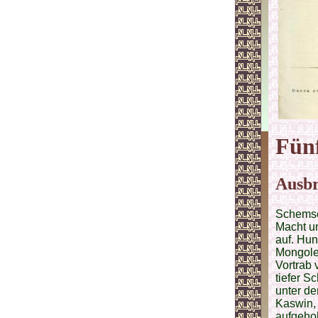
Fün
Ausbr
Schemse
Macht un
auf. Hun
Mongole
Vortrab 
tiefer S
unter de
Kaswin,
aufgeho