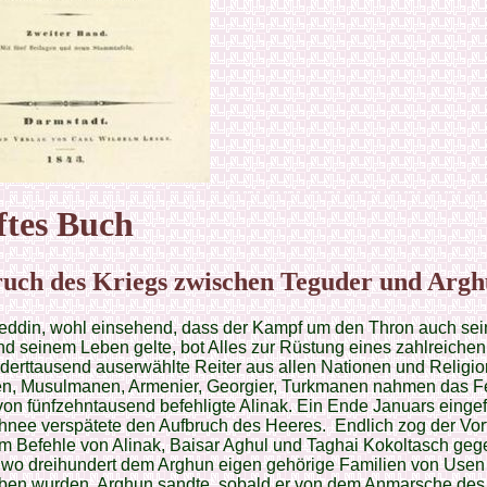
ftes Buch
uch des Kriegs zwischen Teguder und Argh
ddin, wohl einsehend, dass der Kampf um den Thron auch sei
d seinem Leben gelte, bot Alles zur Rüstung eines zahlreiche
derttausend auserwählte Reiter aus allen Nationen und Religio
n, Musulmanen, Armenier, Georgier, Turkmanen nahmen das F
von fünfzehntausend befehligte Alinak. Ein Ende Januars eingef
chnee verspätete den Aufbruch des Heeres. Endlich zog der Vor
m Befehle von Alinak, Baisar Aghul und Taghai Kokoltasch geg
 wo dreihundert dem Arghun eigen gehörige Familien von Usen
ben wurden. Arghun sandte, sobald er von dem Anmarsche des