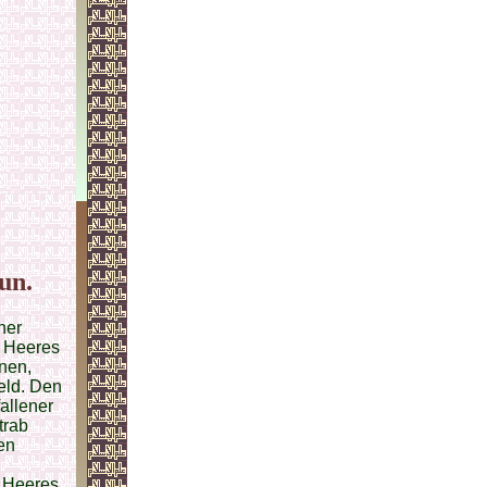
un.
ner
n Heeres
nen,
eld. Den
allener
trab
en
 Heeres