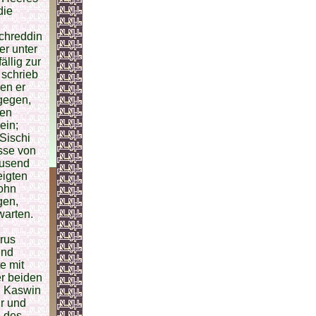
die
achreddin
er unter
llig zur
 schrieb
en er
gegen,
ten
ein;
Sischi
sse von
ausend
igten
Sohn
gen,
warten.
rus
und
e mit
er beiden
n Kaswin
ur und
e des