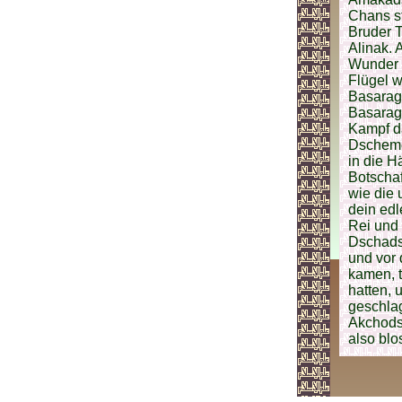
Chans st
Bruder T
Alinak. 
Wunder d
Flügel 
Basaragh
Basaragh
Kampf da
Dscheme
in die H
Botschaf
wie die 
dein ed
Rei und 
Dschadsc
und vor 
kamen, t
hatten, 
geschlag
Akchods
also bl