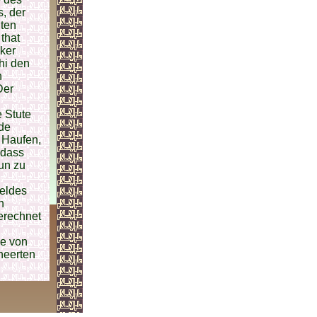
s, der
hten
that
ker
hi den
n
Der
n
 Stute
nde
m Haufen,
 dass
un zu
feldes
n
erechnet
ne von
heerten