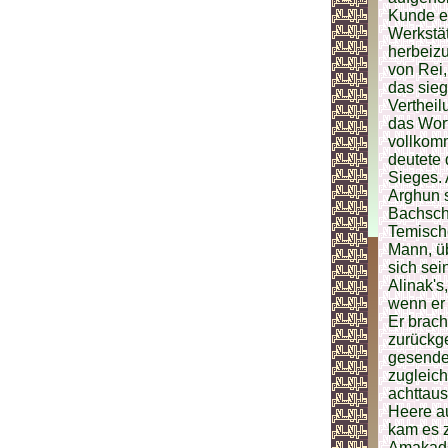
Kunde er
Werkstät
herbeizu
von Rei,
das sieg
Verthei
das Wort
vollkomm
deutete 
Sieges. 
Arghun s
Bachsch
Temische
Mann, ü
sich sei
Alinak's
wenn er 
Er brac
zurückge
gesendet
zugleich
achttaus
Heere a
kam es z
Amakadsc