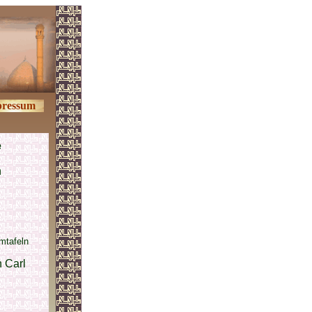
ressum
e
n
mtafeln
 Carl