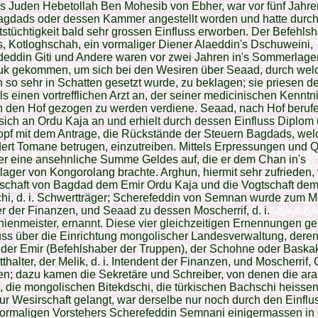
s Juden Hebetollah Ben Mohesib von Ebher, war vor fünf Jahr
agdads oder dessen Kammer angestellt worden und hatte durch
stüchtigkeit bald sehr grossen Einfluss erworben. Der Befehls
 Kotloghschah, ein vormaliger Diener Alaeddin's Dschuweini,
eddin Giti und Andere waren vor zwei Jahren in's Sommerlage
uk gekommen, um sich bei den Wesiren über Seaad, durch welc
so sehr in Schatten gesetzt wurde, zu beklagen; sie priesen d
s einen vortrefflichen Arzt an, der seiner medicinischen Kenntn
n den Hof gezogen zu werden verdiene. Seaad, nach Hof beruf
sich an Ordu Kaja an und erhielt durch dessen Einfluss Diplom
pf mit dem Antrage, die Rückstände der Steuern Bagdads, wel
ert Tomane betrugen, einzutreiben. Mittels Erpressungen und 
er eine ansehnliche Summe Geldes auf, die er dem Chan in's
ger von Kongorolang brachte. Arghun, hiermit sehr zufrieden, 
rschaft von Bagdad dem Emir Ordu Kaja und die Vogtschaft de
hi, d. i. Schwertträger; Scherefeddin von Semnan wurde zum Meli
r der Finanzen, und Seaad zu dessen Moscherrif, d. i.
ienmeister, ernannt. Diese vier gleichzeitigen Ernennungen g
ss über die Einrichtung mongolischer Landesverwaltung, dere
der Emir (Befehlshaber der Truppen), der Schohne oder Baskak,
tthalter, der Melik, d. i. Intendent der Finanzen, und Moscherrif,
en; dazu kamen die Sekretäre und Schreiber, von denen die ar
 die mongolischen Bitekdschi, die türkischen Bachschi heissen
r Wesirschaft gelangt, war derselbe nur noch durch den Einflu
vormaligen Vorstehers Scherefeddin Semnani einigermassen in 