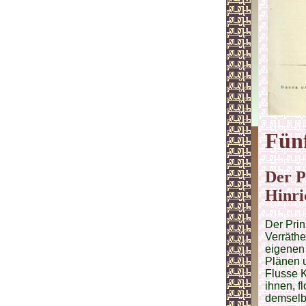
Fün
Der P
Hinri
Der Pri
Verräthe
eigenen 
Plänen 
Flusse K
ihnen, f
demselbe