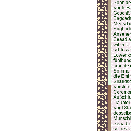
Sohn de
Vogte B
Geschäft
Bagdads,
Medschd
Sughurl
Ansehen 
Seaad al
willen a
schloss 
Löwenko
fünfhund
brachte 
Sommerla
die Emi
Sikurdsc
Vorstehe
Ceremon
Aufschlu
Häupter 
Vogt Sta
desselb
Munschi,
Seaad zu
seines 