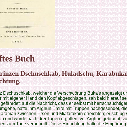
ftes Buch
rinzen Dschuschkab, Huladschu, Karabuka
chtung.
nz Dschuschkab, welcher die Verschwörung Buka's angezeigt 
r mit eigener Hand den Kopf abgeschlagen, sah bald hierauf s
gefährdet; auf die Nachricht, dass er selbst mit herrschsüchtige
umgehe, hatte ihm Arghun Emire mit Truppen nachgesendet, di
araman zwischen Ersen und Miafarakain erreichten; er schlug s
loh und wurde nach drei Tagen ergriffen, vor Arghun gebracht, v
n zum Tode verurtheilt. Diese Hinrichtung hatte die Empörung