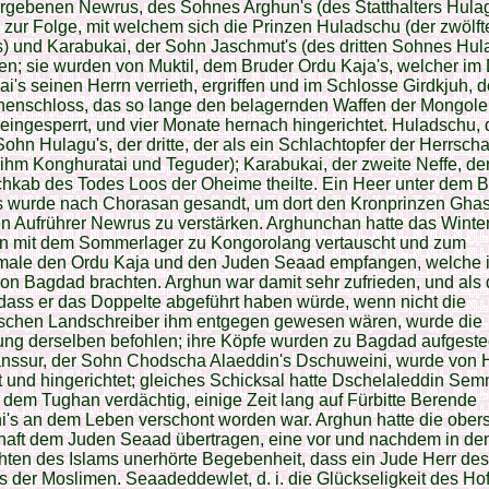
ergebenen Newrus, des Sohnes Arghun's (des Statthalters Hulag
 zur Folge, mit welchem sich die Prinzen Huladschu (der zwölf
) und Karabukai, der Sohn Jaschmut's (des dritten Sohnes Hul
n; sie wurden von Muktil, dem Bruder Ordu Kaja's, welcher im
i's seinen Herrn verrieth, ergriffen und im Schlosse Girdkjuh, 
nenschloss, das so lange den belagernden Waffen der Mongol
, eingesperrt, und vier Monate hernach hingerichtet. Huladschu, 
Sohn Hulagu's, der dritte, der als ein Schlachtopfer der Herrschaf
 ihm Konghuratai und Teguder); Karabukai, der zweite Neffe, de
hkab des Todes Loos der Oheime theilte. Ein Heer unter dem B
s wurde nach Chorasan gesandt, um dort den Kronprinzen Gha
n Aufrührer Newrus zu verstärken. Arghunchan hatte das Winter
an mit dem Sommerlager zu Kongorolang vertauscht und zum
male den Ordu Kaja und den Juden Seaad empfangen, welche 
on Bagdad brachten. Arghun war damit sehr zufrieden, und als
 dass er das Doppelte abgeführt haben würde, wenn nicht die
schen Landschreiber ihm entgegen gewesen wären, wurde die
ung derselben befohlen; ihre Köpfe wurden zu Bagdad aufgeste
nssur, der Sohn Chodscha Alaeddin's Dschuweini, wurde von H
 und hingerichtet; gleiches Schicksal hatte Dschelaleddin Sem
 dem Tughan verdächtig, einige Zeit lang auf Fürbitte Berende
's an dem Leben verschont worden war. Arghun hatte die ober
haft dem Juden Seaad übertragen, eine vor und nachdem in de
ten des Islams unerhörte Begebenheit, dass ein Jude Herr des
s der Moslimen. Seaadeddewlet, d. i. die Glückseligkeit des Hof