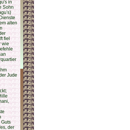
u's in
te Sohn
agu's)
 Dienste
dem alten
en
der
t fiel
r wie
efehle
san
quartier
ihm
 der Jude
ckt;
ille
nani,
ste
n
 Guts
es, der