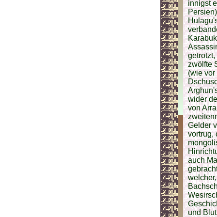
innigst 
Persien)
Hulagu's
verbande
Karabuka
Assassi
getrotzt
zwölfte 
(wie vor
Dschusc
Arghun'
wider de
von Arr
zweiten
Gelder v
vortrug,
mongoli
Hinricht
auch Ma
gebracht
welcher,
Bachschi
Wesirsc
Geschich
und Blut