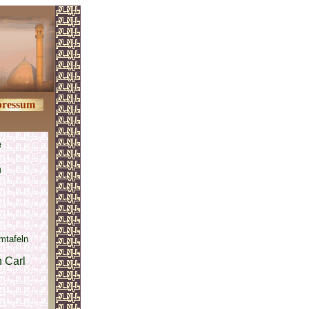
ressum
e
n
mtafeln
 Carl