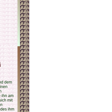
i
und dem
einen
n
e ihn am
ich mit
on
 des ihm