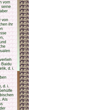
en vom
 seine
haber
r von
hen ihr
en
isse
en,
 und
che
Qualen
verlieh
m Baidu
k, d. i.
eben
n
 d. i.
 Gehülfe
abischen
. Als
ss
der