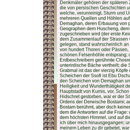
Denkmäler gehören der späteren Ze
die von persischen Geschichten u
welche, verunreinigt, Sturm und U
mehreren Quellen und Höhlen au
Demaghan, deren Erbauung von p
Geographen dem Huscheng, dem zw
zugeschrieben wird (der erste Ke
dem Zusammenlauf der Strassen v
gelegen, stand wahrscheinlich an 
von hundert Thoren oder Pässen, 
schönen Felsenhöhle entsprang; d
Erdbeschreibern gerühmte Chosrew
unterirdische Bäche vertheilt; die
Grabmal ist das der vierzig Köpfe
Scheichen der Ssofi ist Ebu Dsch
den Scheichen von Demaghan und
Heiligkeit und Wunderthätigkeit d
Hauptstadt von Kumis, vor. Schon i
Hidschret gestorben, war er der 
Ordens der Derwische Bostami; auc
Bostam berühmt, aber doch keiner
dem die Antworten auf die Frage: 
dem höchsten Himmel, und auf die
ich über mich hinausgegangen; un
meinem Leben zu dir gebetet, war 