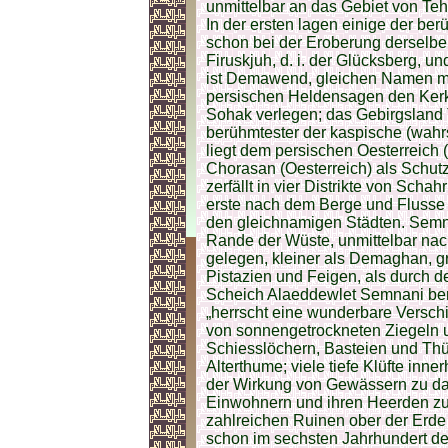
unmittelbar an das Gebiet von Teh
In der ersten lagen einige der be
schon bei der Eroberung derselb
Firuskjuh, d. i. der Glücksberg, un
ist Demawend, gleichen Namen mit
persischen Heldensagen den Kerk
Sohak verlegen; das Gebirgsland 
berühmtester der kaspische (wahr
liegt dem persischen Oesterreich
Chorasan (Oesterreich) als Schut
zerfällt in vier Distrikte von S
erste nach dem Berge und Flusse s
den gleichnamigen Städten. Semna
Rande der Wüste, unmittelbar nac
gelegen, kleiner als Demaghan, gr
Pistazien und Feigen, als durch 
Scheich Alaeddewlet Semnani berüh
„herrscht eine wunderbare Versch
von sonnengetrockneten Ziegeln u
Schiesslöchern, Basteien und Thü
Alterthume; viele tiefe Klüfte inn
der Wirkung von Gewässern zu da
Einwohnern und ihren Heerden zu
zahlreichen Ruinen ober der Erde
schon im sechsten Jahrhundert der