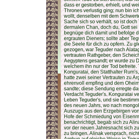
dass er gestorben, erhielt, und we
Thrones verlustig ging; nun bin ic
wollt, denselben mit dem Schwert
Sache sich so verhält, so ist doch 
dermalen Chan, doch du, Gott sei
begnüge dich damit und befolge d
ergrauten Dieners; sollte aber Tegu
die Seele für dich zu opfern. Zu g
gezogen, war Teguder nach Alata
vertrauten Rathgeber, den Schei
Aegyptens gesandt; er wurde zu 
welchem ihn nur der Tod befreite.
Konguratai, den Statthalter Rum's,
hatte zwei seiner Vertrauten zu A
ehrenvoll empfing und dem Ohei
sandte; diese Sendung erregte d
Verdacht Teguder's. Konguratai v
Leben Teguder's, und sie bestimmt
des neuen Jahrs, wo nach mong
Auszugs aus den Erzgebirgen vo
Hofe der Schmiedung von Eisenma
benachrichtigt, begab sich zu Al
vor der neuen Jahresnacht sich z
zu bringen. Alinak versprach, nic
Arghun auf gleiche Weise in Tegud