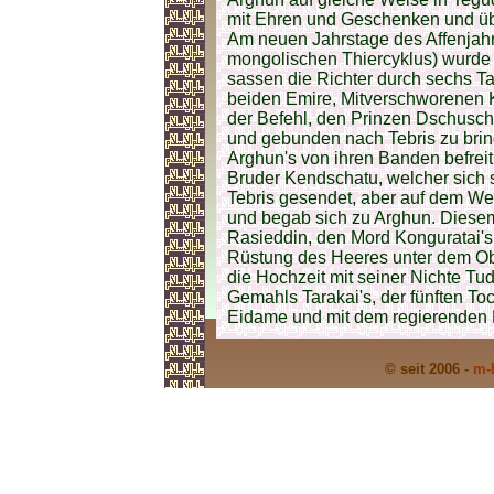
mit Ehren und Geschenken und üb
Am neuen Jahrstage des Affenjahr
mongolischen Thiercyklus) wurde 
sassen die Richter durch sechs Ta
beiden Emire, Mitverschworenen 
der Befehl, den Prinzen Dschusch
und gebunden nach Tebris zu bring
Arghun's von ihren Banden befrei
Bruder Kendschatu, welcher sich s
Tebris gesendet, aber auf dem We
und begab sich zu Arghun. Diesem
Rasieddin, den Mord Konguratai'
Rüstung des Heeres unter dem Ober
die Hochzeit mit seiner Nichte Tu
Gemahls Tarakai's, der fünften Toc
Eidame und mit dem regierenden
© seit 2006 -
m-