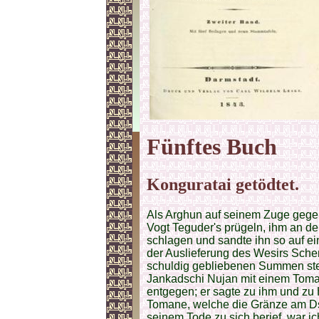
Fünftes Buch
Konguratai getödtet.
Als Arghun auf seinem Zuge gege
Vogt Teguder's prügeln, ihm an d
schlagen und sandte ihn so auf e
der Auslieferung des Wesirs Sche
schuldig gebliebenen Summen st
Jankadschi Nujan mit einem Tom
entgegen; er sagte zu ihm und zu
Tomane, welche die Gränze am Dsc
seinem Tode zu sich berief, war ic