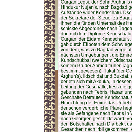
Gurgan Legsi, der Sohn Arghun's (d
Hindukur Nujan's, nach Bagdad g
Aufstande wider Kendschatu. Dsc
der Sekretäre der Steuer zu Bagda
ihnen die für den Unterhalt des 
schickte Abgeordnete nach Bagd
dort mit dem Diplome Kendschatu's
Gurgan, der Eidam Kendschatu's, 
gab durch Eilboten dem Schwiege
von dem, was zu Bagdad vorgefall
nächsten Umgebungen, die Emire Do
Kundschukbal (welchem Oldschatai
seinem Bruder Ahmed früher Taghai
bestimmt gewesen), Tukal (der Ge
Arghun's), Ildschidai und Bukdai, 
berieth sich mit Akbuka, in dess
Leitung der Geschäfte, liess die 
gebunden nach Tebris. Hasan und 
Geschäfte Betrauten Kendschatu's 
Hinrichtung der Emire das Uebel m
der schon verderbliche Plane hegt
sie als Gefangene nach Tebris in
nach Georgien geschickt ward. V
den Botschafter, nach Diarbekr, da
Gesandten nach Irbil gekommen, 