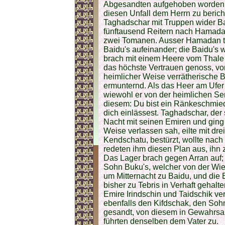
Abgesandten aufgehoben worden se
diesen Unfall dem Herrn zu beric
Taghadschar mit Truppen wider Bai
fünftausend Reitern nach Hamada
zwei Tomanen. Ausser Hamadan tr
Baidu's aufeinander; die Baidu's
brach mit einem Heere vom Thale 
das höchste Vertrauen genoss, v
heimlicher Weise verrätherische B
ermunternd. Als das Heer am Ufe
wiewohl er von der heimlichen Se
diesem: Du bist ein Ränkeschmied
dich einlässest. Taghadschar, der s
Nacht mit seinen Emiren und ging 
Weise verlassen sah, eilte mit dr
Kendschatu, bestürzt, wollte nach
redeten ihm diesen Plan aus, ihn
Das Lager brach gegen Arran auf; 
Sohn Buku's, welcher von der Wi
um Mitternacht zu Baidu, und die
bisher zu Tebris in Verhaft gehal
Emire Irindschin und Taidschik ve
ebenfalls den Kifdschak, den Soh
gesandt, von diesem in Gewahrsam
führten denselben dem Vater zu.