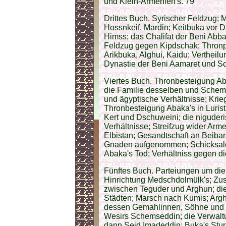
und Klein-Armenien's. 79
Drittes Buch. Syrischer Feldzug; 
Hossnkeif, Mardin; Keitbuka vor 
Himss; das Chalifat der Beni Abba
Feldzug gegen Kipdschak; Thron
Arikbuka, Alghui, Kaidu; Vertheilu
Dynastie der Beni Aamaret und S
Viertes Buch. Thronbesteigung Aba
die Familie desselben und Schem
und ägyptische Verhältnisse; Kri
Thronbesteigung Abaka's in Luris
Kert und Dschuweini; die niguder
Verhältnisse; Streifzug wider Arm
Elbistan; Gesandtschaft an Beiba
Gnaden aufgenommen; Schicksale 
Abaka's Tod; Verhältniss gegen di
Fünftes Buch. Parteiungen um die
Hinrichtung Medschdolmülk's; Zus
zwischen Teguder und Arghun; die
Städten; Marsch nach Kumis; Argh
dessen Gemahlinnen, Söhne und 
Wesirs Schemseddin; die Verwaltu
dann Seid Imadeddin; Buka's Stur