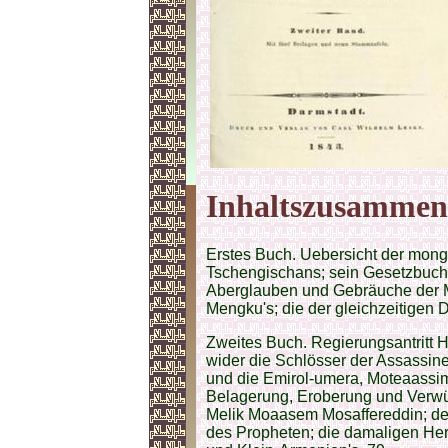
Inhaltszusammen
Erstes Buch. Uebersicht der mon
Tschengischans; sein Gesetzbuch 
Aberglauben und Gebräuche der M
Mengku's; die der gleichzeitigen 
Zweites Buch. Regierungsantritt H
wider die Schlösser der Assassin
und die Emirol-umera, Moteaassimbi
Belagerung, Eroberung und Verwü
Melik Moaasem Mosaffereddin; der H
des Propheten; die damaligen Her