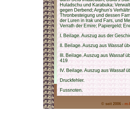
Huladschu und Karabuka; Verwal
gegen Derbend; Arghun's Verhält
Thronbesteigung und dessen Fami
der Luren in Irak und Fars, und Me
Verrath der Emire; Papiergeld; E
I. Beilage. Auszug aus der Geschi
II. Beilage. Auszug aus Wassaf ü
III. Beilage. Auszug aus Wassaf 
419
IV. Beilage. Auszug aus Wassaf ü
Druckfehler.
Fussnoten.
© seit 2006 -
m-