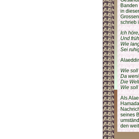
Banden 
in diese
Grossen 
schrieb 
Ich höre
Und früh
Wie lang
Sei ruhi
Alaeddin
Wie soll
Da weni
Die Welt
Wie soll
Als Ala
Hamadan
Nachric
seines 
umständl
den weit