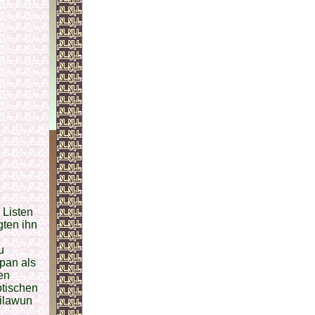
 Listen
ten ihn
u
pan als
en
ptischen
ilawun