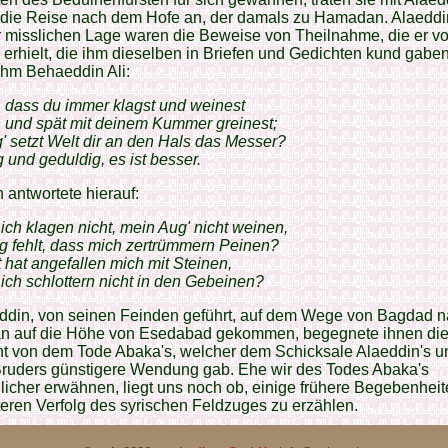
die Reise nach dem Hofe an, der damals zu Hamadan. Alaeddin
r misslichen Lage waren die Beweise von Theilnahme, die er vo
erhielt, die ihm dieselben in Briefen und Gedichten kund gabe
ihm Behaeddin Ali:
, dass du immer klagst und weinest
 und spät mit deinem Kummer greinest;
' setzt Welt dir an den Hals das Messer?
g und geduldig, es ist besser.
 antwortete hierauf:
 ich klagen nicht, mein Aug' nicht weinen,
g fehlt, dass mich zertrümmern Peinen?
 hat angefallen mich mit Steinen,
 ich schlottern nicht in den Gebeinen?
eddin, von seinen Feinden geführt, auf dem Wege von Bagdad 
 auf die Höhe von Esedabad gekommen, begegnete ihnen di
ht von dem Tode Abaka's, welcher dem Schicksale Alaeddin's u
Bruders günstigere Wendung gab. Ehe wir des Todes Abaka's
icher erwähnen, liegt uns noch ob, einige frühere Begebenhei
eren Verfolg des syrischen Feldzuges zu erzählen.