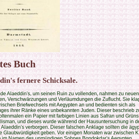
tes Buch
din's fernere Schicksale.
de Alaeddin's, um seinen Ruin zu vollenden, nahmen zu neuen
en, Verschwärzungen und Verläumdungen die Zuflucht. Sie klag
rischen Briefwechsels mit Aegypten an und bedienten sich als
ges ihrer Ränke eines unbekannten Juden. Dieser beschrieb z
ltenmalen ein Papier mit farbigen Linien aus Safran und Grüns
alisman, und dieses wurde während der Hausuntersuchung in d
 Alaeddin's verborgen. Dieser falschen Anklage sollten die ägy
e Glaubwürdigkeit geben. Vor einigen Monaten war zwischen K
em im Namen des unmündigen Sohnes Bondokdar's Aegypten