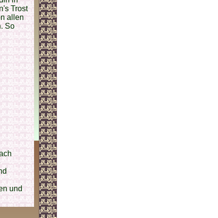
's Trost
n allen
n. So
nach
e
nd
ten und