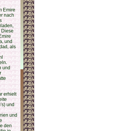
m Emire
er nach
s
uladen,
. Diese
 Emire
a, und
dad, als
hl
eln.
n und
r
tte
 erhielt
eite
's) und
rien und
e
ie den
din in