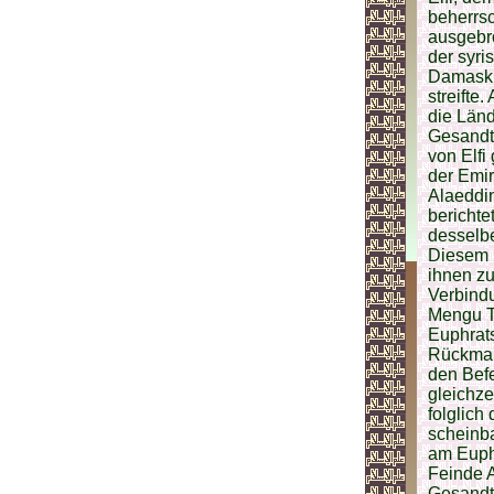
beherrs
ausgebr
der syri
Damasku
streifte
die Länd
Gesandts
von Elfi
der Emi
Alaeddin
berichte
desselbe
Diesem 
ihnen z
Verbindu
Mengu Ti
Euphrats
Rückmar
den Bef
gleichze
folglich
scheinb
am Euphr
Feinde A
Gesandte