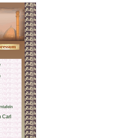
ressum
e
n
mtafeln
 Carl