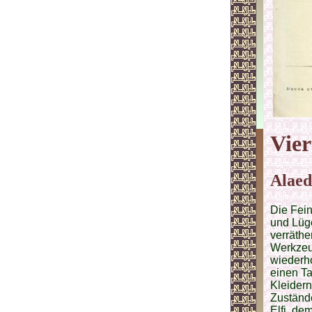
Vier
Alaed
Die Fein
und Lüg
verräthe
Werkzeu
wiederho
einen T
Kleidern
Zuständ
Elfi, d