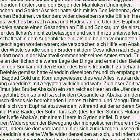
chenden Fürsten, und den Begen der Mamluken Uneinigkeit
ochen und Sonkar Aschkar hatte sich mit Isa Ben Mohenna, de
schen Beduinen, verbunden; wider dieselben sandte Elfi ein He
s, welches bis nach Aana und Hadise an die Ufer des Euphrat
. Abaka sandte einen Gesandten an Elfi und Sonkar, um sie einz
er des Ilchan's nicht zu belästigen und sich ihm zu unterwerfen
chaft traf in dem Augenblicke ein, als die beiden verbündeten
 geschlagen worden waren; sie versprachen sich Hilfe von Abak
r der Wüste sandte seinen Bruder mit dem Gesandten nach Bag
 dort noch in der Machtvollkommenheit seines Amtes stand. Er
te an den Ilchan die wahre Lage der Dinge und erhielt den Befe
n, den Sonkar und den Bruder des Emirs freundlich zu behand
Befehle gemäss hatte Alaeddin dieselben freundlich empfange
u Bagdad Gold und Korn angewiesen; dies war Alles, was an de
ng Alaeddin's mit Aegypten wirklich und wahr. Zu dieser Zeit ha
mur (der Bruder Abaka's) ein zahlreiches Heer an die Ufer des
 geführt; Sonkar und Isa schickten Gesandte an Abaka, um den
sch dieses sie bedrohenden Heeres zu bitten, und Mengu Timur
ehl, sich vom Euphrat abzuwenden, während auf der anderen S
itig Prinz Baidu, der Sohn Tarakai's (des fünften Sohnes Hulagu
 der Neffe Abaka's, mit einem Heere in Syrien einfiel. Diesen
aren Widerspruch der Bewegung der mongolischen Heere in Sy
at, indem sie dort vordrangen, hier sich zurückzogen, rissen di
laeddin's als eine Waffe wider denselben an sich, und indem s
n des Beduinenfürsten für sich gewannen, traten sie mit Alaed