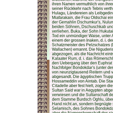
ihren Namen vermuthlich von ihre
seiner Rückkehr nach Tebris verth
Hulagu, Ländereien als Leibgeding
Miafarakain, die Frau Oldschai ei
der Gemahlin Dschumkur's, Nulun
beiden Söhnen, Dschuschkab und
verliehen. Buka, der Sohn Hukutai
Tod ein unmündiger Waise, unter
einem der grossen Inaken, d. i. de
Schatzmeister des Pelzschatzes (
Wallachen) ernannt. Die Niguder
abgezogen, als die Nachricht eintr
Kalaater Rum, d. i. das Römersch
den Uebergang über den Euphrat v
Nachfolger Bondokdar's (unter der 
von neunzigtausend Reitern und 
abgesandt. Die ägyptischen Truppe
Hossameddin von Aintab. Die Sta
Citadelle aber fest hielt, zogen d
Sultan Said war in Aegypten abge
verwiesen und die Sultanschaft d
dem Stamme Burdsch Oghlu, übert
Hand nicht an, sondern begnügte 
Selamisch, des Sohnes Bondokdar'
aber die Namensherrschaft des si