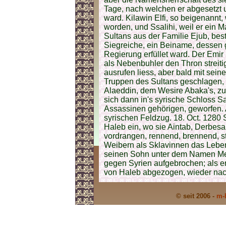
Tage, nach welchen er abgesetzt
ward. Kilawin Elfi, so beigenannt
worden, und Ssalihi, weil er ein M
Sultans aus der Familie Ejub, best
Siegreiche, ein Beiname, dessen
Regierung erfüllet ward. Der Emir
als Nebenbuhler den Thron streit
ausrufen liess, aber bald mit se
Truppen des Sultans geschlagen, h
Alaeddin, dem Wesire Abaka's, z
sich dann in's syrische Schloss S
Assassinen gehörigen, geworfen. A
syrischen Feldzug. 18. Oct. 1280 
Haleb ein, wo sie Aintab, Derbes
vordrangen, rennend, brennend, s
Weibern als Sklavinnen das Leben
seinen Sohn unter dem Namen Meli
gegen Syrien aufgebrochen; als e
von Haleb abgezogen, wieder nac
© seit 2006 -
m-