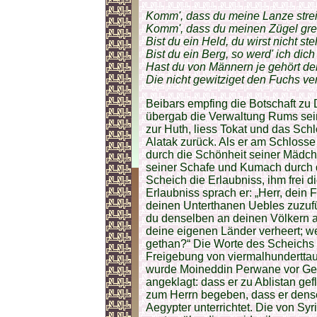
Komm', dass du meine Lanze strei
Komm', dass du meinen Zügel grei
Bist du ein Held, du wirst nicht st
Bist du ein Berg, so werd' ich dich
Hast du von Männern je gehört de
Die nicht gewitziget den Fuchs ve
Beibars empfing die Botschaft zu
übergab die Verwaltung Rums sei
zur Huth, liess Tokat und das Sc
Alatak zurück. Als er am Schlosse
durch die Schönheit seiner Mädch
seiner Schafe und Kumach durch d
Scheich die Erlaubniss, ihm frei 
Erlaubniss sprach er: „Herr, dein 
deinen Unterthanen Uebles zuzufü
du denselben an deinen Völkern a
deine eigenen Länder verheert; w
gethan?“ Die Worte des Scheichs 
Freigebung von viermalhunderttau
wurde Moineddin Perwane vor Geric
angeklagt: dass er zu Ablistan gef
zum Herrn begeben, dass er dense
Aegypter unterrichtet. Die von 