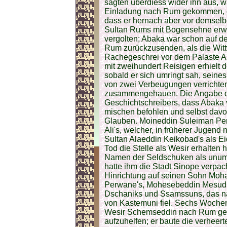
sagten überdiess wider ihn aus, w
Einladung nach Rum gekommen, da
dass er hernach aber vor demselb
Sultan Rums mit Bogensehne erwü
vergolten; Abaka war schon auf d
Rum zurückzusenden, als die Witt
Rachegeschrei vor dem Palaste A
mit zweihundert Reisigen erhielt 
sobald er sich umringt sah, seine
von zwei Verbeugungen verrichten 
zusammengehauen. Die Angabe 
Geschichtschreibers, dass Abaka 
mischen befohlen und selbst davo
Glauben. Moineddin Suleiman Pe
Ali's, welcher, in früherer Juge
Sultan Alaeddin Keikobad's als E
Tod die Stelle als Wesir erhalte
Namen der Seldschuken als unums
hatte ihm die Stadt Sinope verpac
Hinrichtung auf seinen Sohn Mo
Perwane's, Mohesebeddin Mesud, 
Dschaniks und Ssamssuns, das na
von Kastemuni fiel. Sechs Wochen
Wesir Schemseddin nach Rum ges
aufzuhelfen; er baute die verheert