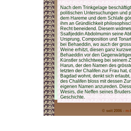
Nach dem Trinkgelage beschäftigte 
politischen Untersuchungen und 
dem Hareme und dem Schlafe gönn
ihm an Gründlichkeit philosophisc
Recht beneidend. Diesem widmete
Ssafijeddin Abdolmumin seine Abh
Ursprung, Composition und Tonart
bei Behaeddin, wo auch der gross
Weine erhitzt, diesen ganz kurzwe
Behaeddin vor den Gegenwärtigen 
Künstler schlichtweg bei seinem 
Harun, der den Namen des grösste
letzten der Chalifen zur Frau hat
Bagdad wohnt, denkt sich erlaubt
des Chalifen bloss mit dessen Z
eigenen Namen anzureden. Diess
Wesirs, die Neffen seines Bruder
Geschichte.
© seit 2006 -
m-