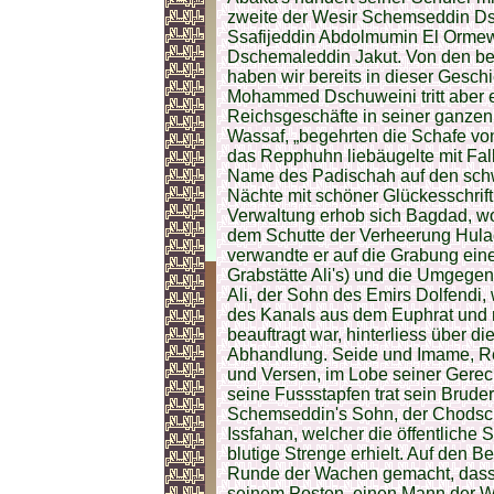
zweite der Wesir Schemseddin Dsch
Ssafijeddin Abdolmumin El Ormewi
Dschemaleddin Jakut. Von den bei
haben wir bereits in dieser Gesc
Mohammed Dschuweini tritt aber ers
Reichsgeschäfte in seiner ganzen 
Wassaf, „begehrten die Schafe vo
das Repphuhn liebäugelte mit Fal
Name des Padischah auf den schw
Nächte mit schöner Glückesschrift
Verwaltung erhob sich Bagdad, wo 
dem Schutte der Verheerung Hula
verwandte er auf die Grabung ein
Grabstätte Ali's) und die Umgeg
Ali, der Sohn des Emirs Dolfendi,
des Kanals aus dem Euphrat und 
beauftragt war, hinterliess über 
Abhandlung. Seide und Imame, Red
und Versen, im Lobe seiner Gerecht
seine Fussstapfen trat sein Brude
Schemseddin's Sohn, der Chodsc
Issfahan, welcher die öffentliche
blutige Strenge erhielt. Auf den B
Runde der Wachen gemacht, dass 
seinem Posten, einen Mann der W