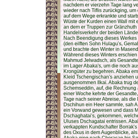
nachdem er vierzehn Tage lang ve
wieder nach Tiflis zurückging, um 
auf dem Wege erkrankte und starb 
Wüste der Kurden einen Wall mit 
an dem er Truppen zur Gränzhuth 
Handelsverkehr der beiden Länder
Nach Beendigung dieses Werkes e
(den eilften Sohn Hulagu's, Gema
und brachte den Winter in Masend
Während dieses Winters erschien
Mahmud Jelwadsch, als Gesandter
im Lager Abaka's, um die noch au
Krongüter zu begehren. Abaka emp
Kleid Tschengischan's anziehen u
ausgenommen Ilkai. Abaka trug d
Schemseddin, auf, die Rechnung a
einer Woche kehrte der Gesandte, 
Tage nach seiner Abreise, als die 
Dschihun ein Heer sammle, sah A
ein Vorwand gewesen und dass Me
Dschaghatai's, gekommen, welche
Uluses Dschagatai entrissen. Aba
verkappten Kundschafter Borrak's 
des Oxus in dem Augenblicke, al
Abaka ging nach Chorasan bis Se