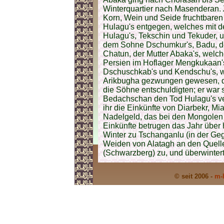
Winterquartier nach Masenderan. Z
Korn, Wein und Seide fruchtbaren
Hulagu's entgegen, welches mit 
Hulagu's, Tekschin und Tekuder, 
dem Sohne Dschumkur's, Badu, d
Chatun, der Mutter Abaka's, welch
Persien im Hoflager Mengkukaan'
Dschuschkab's und Kendschu's, w
Arikbugha gezwungen gewesen, die 
die Söhne entschuldigten; er war 
Bedachschan den Tod Hulagu's ver
ihr die Einkünfte von Diarbekr, Mi
Nadelgeld, das bei den Mongolen T
Einkünfte betrugen das Jahr über
Winter zu Tschanganlu (in der G
Weiden von Alatagh an den Quell
(Schwarzberg) zu, und überwintert
© seit 2006 -
m-