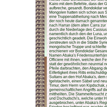
Kairo mit dem Befehle, dass der G
aufbreche, gesandt. Bondokdar ver
Mongolen hatten sich schon aus S
eine Truppenabtheilung nach Mera
der noch heute darnach genannten
nach Harran (dem alten Carra zur 
durch die Niederlage des Cassius,
namentlich durch den der Luna, u
geschichtlich geadelt. Die Einwoh
zerstreuten sich in die Städte Sy
mongolische Truppe und schleifte
erschienen vor Bondokdar Gesan
Namen Abaka's Friedensunterhändl
Officiere mit ihnen, welche den 
statt der gewöhnlichen neunmal
Pfeile darbrachten, den Abgang d
Eilfertigkeit ihres Ritts entschul
Sultans an den Hof Abaka's, dem
Igelstacheln, einen Säbel und ne
Timur, dem Herrn von Kipdschak,
gemeinschaftlichen Angriffs auf 
mittheilten. Die Stammeifersucht
und Dschudschi's, welche unter H
ausgebrochen, unter Abaka's Regi
Frieden besänftiget war, machte 