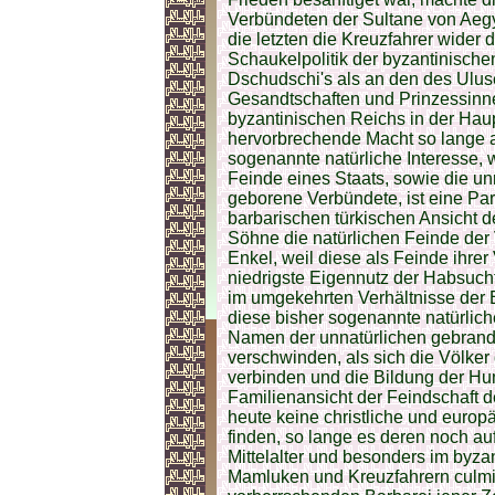
Verbündeten der Sultane von Aeg
die letzten die Kreuzfahrer wider
Schaukelpolitik der byzantinisch
Dschudschi's als an den des Ulu
Gesandtschaften und Prinzessinnen
byzantinischen Reichs in der Hau
hervorbrechende Macht so lange a
sogenannte natürliche Interesse,
Feinde eines Staats, sowie die u
geborene Verbündete, ist eine Para
barbarischen türkischen Ansicht d
Söhne die natürlichen Feinde der 
Enkel, weil diese als Feinde ihrer
niedrigste Eigennutz der Habsuch
im umgekehrten Verhältnisse der 
diese bisher sogenannte natürlich
Namen der unnatürlichen gebrand
verschwinden, als sich die Völker
verbinden und die Bildung der Huma
Familienansicht der Feindschaft 
heute keine christliche und europ
finden, so lange es deren noch au
Mittelalter und besonders im byz
Mamluken und Kreuzfahrern culmin