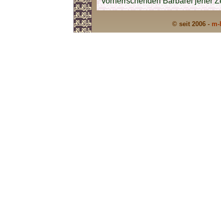
vorherrschenden Barbarei jener Z
© seit 2006 -
m-