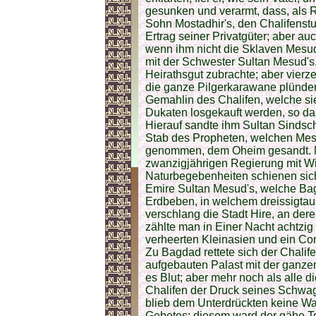
gesunken und verarmt, dass, als Ra
Sohn Mostadhir's, den Chalifenstu
Ertrag seiner Privatgüter; aber au
wenn ihm nicht die Sklaven Mesud'
mit der Schwester Sultan Mesud's
Heirathsgut zubrachte; aber vierz
die ganze Pilgerkarawane plünde
Gemahlin des Chalifen, welche si
Dukaten losgekauft werden, so da
Hierauf sandte ihm Sultan Sindsc
Stab des Propheten, welchen Mesu
genommen, dem Oheim gesandt. Mo
zwanzigjährigen Regierung mit Wid
Naturbegebenheiten schienen sich
Emire Sultan Mesud's, welche Bag
Erdbeben, in welchem dreissigta
verschlang die Stadt Hire, an der
zählte man in Einer Nacht achtzi
verheerten Kleinasien und ein C
Zu Bagdad rettete sich der Chali
aufgebauten Palast mit der ganzen
es Blut; aber mehr noch als alle
Chalifen der Druck seines Schwa
blieb dem Unterdrückten keine Wa
Gebetes; diesem ward der gähe T