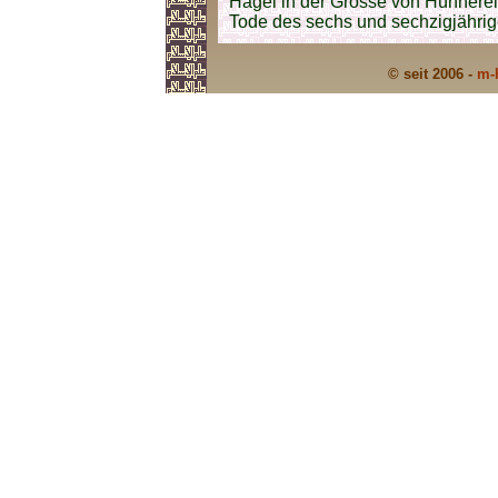
Hagel in der Grösse von Hühnere
Tode des sechs und sechzigjährig
© seit 2006 -
m-