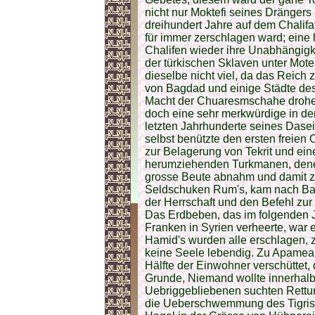
nicht nur Moktefi seines Drängers
dreihundert Jahre auf dem Chalifa
für immer zerschlagen ward; eine
Chalifen wieder ihre Unabhängigke
der türkischen Sklaven unter Mote
dieselbe nicht viel, da das Reich 
von Bagdad und einige Städte des
Macht der Chuaresmschahe drohe
doch eine sehr merkwürdige in de
letzten Jahrhunderte seines Dase
selbst benützte den ersten freie
zur Belagerung von Tekrit und ein
herumziehenden Turkmanen, dene
grosse Beute abnahm und damit z
Seldschuken Rum's, kam nach Bag
der Herrschaft und den Befehl zu
Das Erdbeben, das im folgenden J
Franken in Syrien verheerte, war 
Hamid's wurden alle erschlagen, z
keine Seele lebendig. Zu Apamea
Hälfte der Einwohner verschüttet,
Grunde, Niemand wollte innerhalb
Uebriggebliebenen suchten Rettun
die Ueberschwemmung des Tigris