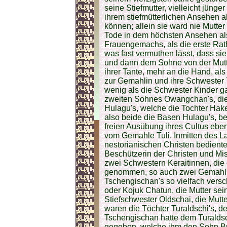
seine Stiefmutter, vielleicht jünger
ihrem stiefmütterlichen Ansehen a
können; allein sie ward nie Mutte
Tode in dem höchsten Ansehen als
Frauengemachs, als die erste Rat
was fast vermuthen lässt, dass sie 
und dann dem Sohne von der Mutter
ihrer Tante, mehr an die Hand, al
zur Gemahlin und ihre Schwester T
wenig als die Schwester Kinder ga
zweiten Sohnes Owangchan's, die N
Hulagu's, welche die Tochter Ha
also beide die Basen Hulagu's, bei
freien Ausübung ihres Cultus eben 
vom Gemahle Tuli. Inmitten des La
nestorianischen Christen bediente
Beschützerin der Christen und Mi
zwei Schwestern Keraitinnen, die e
genommen, so auch zwei Gemahl
Tschengischan's so vielfach vers
oder Kojuk Chatun, die Mutter se
Stiefschwester Oldschai, die Mutt
waren die Töchter Turaldschi's, d
Tschengischan hatte dem Turaldsc
gegeben, welche ihm den Sohn Bu