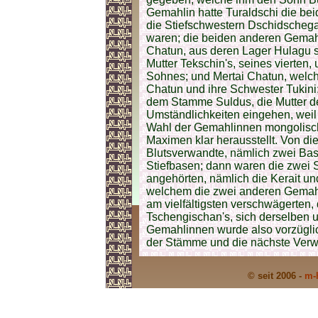
Gemahlin hatte Turaldschi die be
die Stiefschwestern Dschidschegan
waren; die beiden anderen Gemah
Chatun, aus deren Lager Hulagu 
Mutter Tekschin's, seines vierten
Sohnes; und Mertai Chatun, welch
Chatun und ihre Schwester Tukini; 
dem Stamme Suldus, die Mutter de
Umständlichkeiten eingehen, weil 
Wahl der Gemahlinnen mongolische
Maximen klar herausstellt. Von d
Blutsverwandte, nämlich zwei Bas
Stiefbasen; dann waren die zwei
angehörten, nämlich die Kerait un
welchem die zwei anderen Gemahl
am vielfältigsten verschwägerten,
Tschengischan's, sich derselben u
Gemahlinnen wurde also vorzüglich
der Stämme und die nächste Verw
© seit 2006 -
m-