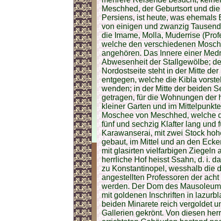
Meschhed, der Geburtsort und die G
Persiens, ist heute, was ehemals
von einigen und zwanzig Tausend 
die Imame, Molla, Muderrise (Pro
welche den verschiedenen Mosch
angehören. Das Innere einer Medr
Abwesenheit der Stallgewölbe; de
Nordostseite steht in der Mitte d
entgegen, welche die Kibla vorste
wenden; in der Mitte der beiden 
getragen, für die Wohnungen der h
kleiner Garten und im Mittelpunk
Moschee von Meschhed, welche das
fünf und sechzig Klafter lang und f
Karawanserai, mit zwei Stock ho
gebaut, im Mittel und an den Eck
mit glasirten vielfarbigen Ziegeln
herrliche Hof heisst Ssahn, d. i. 
zu Konstantinopel, wesshalb die 
angestellten Professoren der ach
werden. Der Dom des Mausoleums,
mit goldenen Inschriften in lazur
beiden Minarete reich vergoldet u
Gallerien gekrönt. Von diesen herr