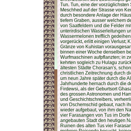
Tun. Tun, eine der vorzüglichsten
Meschhed auf der Strasse von Kerm
durch besondere Anlage der Häus
tiefem Graben, ausser welchem de
von Saatfeldern und die Felder m
unterirdischen Wasserleitungen u
Wassermelonen trefflich gedeihe
vorgerückt, erlitt einigen Verlust;
Gränze von Kuhistan vorausgesand
binnen einer Woche denselben be
Wurfmaschinen aufpflanzten; in zw
kehrten sogleich zu Hulagu zurück
ältesten Städte Chorasan's, scho
christlichen Zeitrechnung durch d
um neun Jahre später durch die A
Jahrhunderte hernach durch die d
Firdewsi, als der Geburtsort Ghas
des grossen Astronomen und Ham
und Geschichtschreibers, verherrli
von Dschemschid gebaut, nach ih
wieder aufgebaut, von ihm den Na
vier Farasangen von Tus im Dorfe
angebauten Stadt den heutigen N
Ruinen des alten Tus vier Faras
mehrere Reisende besucht, keiner