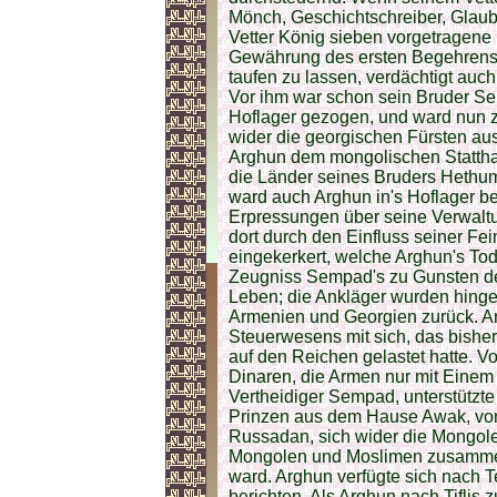
Mönch, Geschichtschreiber, Glau
Vetter König sieben vorgetragene
Gewährung des ersten Begehrens
taufen zu lassen, verdächtigt auc
Vor ihm war schon sein Bruder Se
Hoflager gezogen, und ward nun 
wider die georgischen Fürsten au
Arghun dem mongolischen Stattha
die Länder seines Bruders Hethu
ward auch Arghun in's Hoflager be
Erpressungen über seine Verwalt
dort durch den Einfluss seiner F
eingekerkert, welche Arghun's Tod
Zeugniss Sempad's zu Gunsten de
Leben; die Ankläger wurden hinge
Armenien und Georgien zurück. A
Steuerwesens mit sich, das bishe
auf den Reichen gelastet hatte. V
Dinaren, die Armen nur mit Einem
Vertheidiger Sempad, unterstützte
Prinzen aus dem Hause Awak, von
Russadan, sich wider die Mongole
Mongolen und Moslimen zusammen
ward. Arghun verfügte sich nach T
berichten. Als Arghun nach Tiflis 