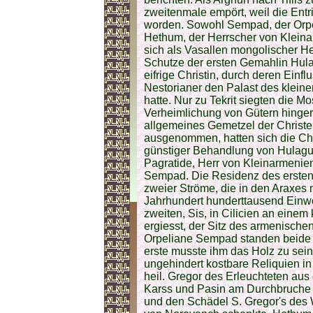
zweitenmale empört, weil die Entr
worden. Sowohl Sempad, der Orpe
Hethum, der Herrscher von Kleinar
sich als Vasallen mongolischer He
Schutze der ersten Gemahlin Hula
eifrige Christin, durch deren Einf
Nestorianer den Palast des kleine
hatte. Nur zu Tekrit siegten die 
Verheimlichung von Gütern hinger
allgemeines Gemetzel der Christen
ausgenommen, hatten sich die Chr
günstiger Behandlung von Hulagu 
Pagratide, Herr von Kleinarmenie
Sempad. Die Residenz des ersten
zweier Ströme, die in den Araxes m
Jahrhundert hunderttausend Einw
zweiten, Sis, in Cilicien an einem
ergiesst, der Sitz des armenische
Orpeliane Sempad standen beide b
erste musste ihm das Holz zu sein
ungehindert kostbare Reliquien in
heil. Gregor des Erleuchteten au
Karss und Pasin am Durchbruche 
und den Schädel S. Gregor's des 