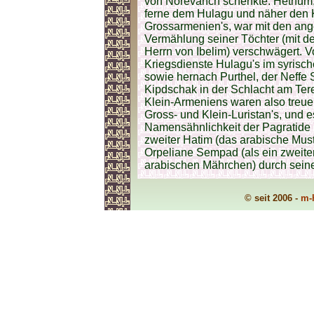
von Norevanch schenkte. Hethum,
ferne dem Hulagu und näher den K
Grossarmenien's, war mit den ang
Vermählung seiner Töchter (mit d
Herrn von Ibelim) verschwägert. V
Kriegsdienste Hulagu's im syrisc
sowie hernach Purthel, der Neffe
Kipdschak in der Schlacht am Tere
Klein-Armeniens waren also treuer
Gross- und Klein-Luristan's, und 
Namensähnlichkeit der Pagratide 
zweiter Hatim (das arabische Mus
Orpeliane Sempad (als ein zweite
arabischen Mährchen) durch seine 
© seit 2006 -
m-