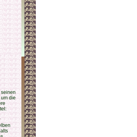
 seinen
 um die
ere
el:
r
elben
alts
es