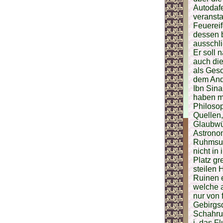
Autodafe
veransta
Feuereif
dessen 
ausschli
Er soll 
auch di
als Gesc
dem And
Ibn Sin
haben ma
Philosop
Quellen,
Glaubwür
Astrono
Ruhmsuc
nicht in
Platz gr
steilen 
Ruinen 
welche a
nur von 
Gebirgsd
Schahrud
i. das F