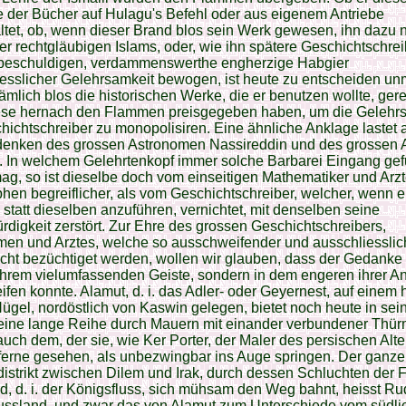
 der Bücher auf Hulagu's Befehl oder aus eigenem Antriebe
ltet, ob, wenn dieser Brand blos sein Werk gewesen, ihn dazu n
er rechtgläubigen Islams, oder, wie ihn spätere Geschichtschrei
beschuldigen, verdammenswerthe engherzige Habgier
esslicher Gelehrsamkeit bewogen, ist heute zu entscheiden un
nämlich blos die historischen Werke, die er benutzen wollte, gere
ese hernach den Flammen preisgegeben haben, um die Gelehr
hichtschreiber zu monopolisiren. Eine ähnliche Anklage lastet 
enken des grossen Astronomen Nassireddin und des grossen A
a. In welchem Gelehrtenkopf immer solche Barbarei Eingang ge
g, so ist dieselbe doch vom einseitigen Mathematiker und Arzt
hen begreiflicher, als vom Geschichtschreiber, welcher, wenn e
 statt dieselben anzuführen, vernichtet, mit denselben seine
digkeit zerstört. Zur Ehre des grossen Geschichtschreibers,
men und Arztes, welche so ausschweifender und ausschliesslic
ht bezüchtiget werden, wollen wir glauben, dass der Gedanke
 ihrem vielumfassenden Geiste, sondern in dem engeren ihrer A
eifen konnte. Alamut, d. i. das Adler- oder Geyernest, auf einem
Hügel, nordöstlich von Kaswin gelegen, bietet noch heute in sei
eine lange Reihe durch Mauern mit einander verbundener Thür
uch dem, der sie, wie Ker Porter, der Maler des persischen Alt
ferne gesehen, als unbezwingbar ins Auge springen. Der ganze
istrikt zwischen Dilem und Irak, durch dessen Schluchten der 
, d. i. der Königsfluss, sich mühsam den Weg bahnt, heisst Rud
lussland, und zwar das von Alamut zum Unterschiede vom südli