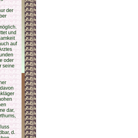
ur der
ber
möglich.
ttet und
samkeit
auch auf
rztes
funden
e oder
r seine
her
 davon
nkläger
 hohen
nen
me dar,
erthums,
Fluss
bar, d.
chen,