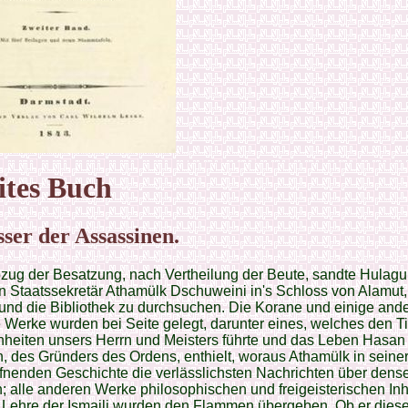
tes
Buch
sser der Assassinen.
zug der Besatzung, nach Vertheilung der Beute, sandte Hulagu
n Staatssekretär Athamülk Dschuweini in's Schloss von Alamut,
und die Bibliothek zu durchsuchen. Die Korane und einige and
 Werke wurden bei Seite gelegt, darunter eines, welches den Tit
heiten unsers Herrn und Meisters führte und das Leben Hasan
 des Gründers des Ordens, enthielt, woraus Athamülk in seine
fnenden Geschichte die verlässlichsten Nachrichten über dens
 alle anderen Werke philosophischen und freigeisterischen Inh
e Lehre der Ismaili wurden den Flammen übergeben. Ob er dies