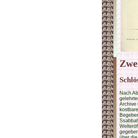
Zwei
Schlö
Nach Ab
gelehrte
Archive 
kostbare
Begeben
Ssabbah,
Welteröf
gegeben;
über di