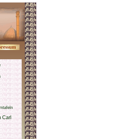
ressum
e
n
mtafeln
 Carl