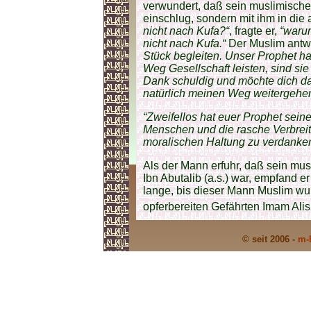
verwundert, daß sein muslimisch
einschlug, sondern mit ihm in die
nicht nach Kufa?“
, fragte er,
“warum
nicht nach Kufa.“
Der Muslim antw
Stück begleiten. Unser Prophet h
Weg Gesellschaft leisten, sind sie 
Dank schuldig und möchte dich dah
natürlich meinen Weg weitergehen
“Zweifellos hat euer Prophet sein
Menschen und die rasche Verbreitu
moralischen Haltung zu verdanke
Als der Mann erfuhr, daß sein mus
Ibn Abutalib (a.s.) war, empfand e
lange, bis dieser Mann Muslim w
opferbereiten Gefährten Imam Alis 
© seit 2006 -
m-