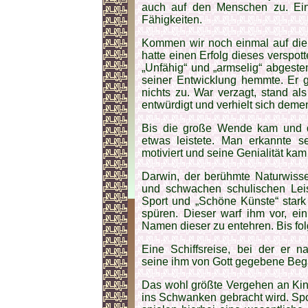
auch auf den Menschen zu. Ein
Fähigkeiten.
Kommen wir noch einmal auf die
hatte einen Erfolg dieses verspott
„Unfähig“ und „armselig“ abgeste
seiner Entwicklung hemmte. Er gl
nichts zu. War verzagt, stand als
entwürdigt und verhielt sich deme
Bis die große Wende kam und de
etwas leistete. Man erkannte s
motiviert und seine Genialität ka
Darwin, der berühmte Naturwisse
und schwachen schulischen Leis
Sport und „Schöne Künste“ stark 
spüren. Dieser warf ihm vor, ei
Namen dieser zu entehren. Bis fo
Eine Schiffsreise, bei der er n
seine ihm von Gott gegebene Bega
Das wohl größte Vergehen an Kinde
ins Schwanken gebracht wird. Spo