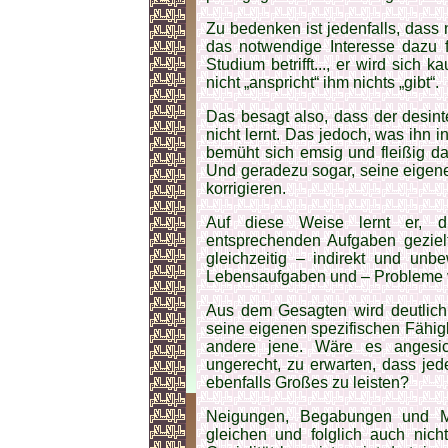
Zu bedenken ist jedenfalls, dass
das notwendige Interesse dazu f
Studium betrifft..., er wird sic
nicht „anspricht“ ihm nichts „gibt“.
Das besagt also, dass der desint
nicht lernt. Das jedoch, was ihn in
bemüht sich emsig und fleißig da
Und geradezu sogar, seine eigen
korrigieren.
Auf diese Weise lernt er, d
entsprechenden Aufgaben gezielt
gleichzeitig – indirekt und unb
Lebensaufgaben und – Probleme v
Aus dem Gesagten wird deutlich,
seine eigenen spezifischen Fähigke
andere jene. Wäre es angesich
ungerecht, zu erwarten, dass jede
ebenfalls Großes zu leisten?
Neigungen, Begabungen und Mö
gleichen und folglich auch nich