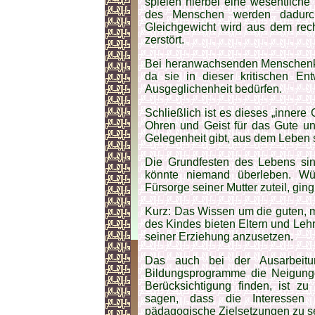
spielen hierbei eine wesentliche 
des Menschen werden dadurch
Gleichgewicht wird aus dem rech
zerstört.
Bei heranwachsenden Menschenkin
da sie in dieser kritischen E
Ausgeglichenheit bedürfen.
Schließlich ist es dieses „innere
Ohren und Geist für das Gute u
Gelegenheit gibt, aus dem Leben s
Die Grundfesten des Lebens si
könnte niemand überleben. W
Fürsorge seiner Mutter zuteil, gin
Kurz: Das Wissen um die guten,
des Kindes bieten Eltern und Lehr
seiner Erziehung anzusetzen.
Das auch bei der Ausarbeitun
Bildungsprogramme die Neigun
Berücksichtigung finden, ist z
sagen, dass die Interessen 
pädagogische Zielsetzungen zu se