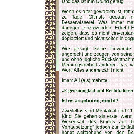
Und das ist ihm Grund genug.
Wenn es älter geworden ist, tritt
zu Tage. Oftmals gepaart mit
Besserwisserei. Was immer ma
dagegen einzuwenden. Erhebt Ei
zeigen, dass es nicht einverstand
deplatziert und nicht selten in de
Wie gesagt: Seine Einwände s
ungerecht und zeugen von seinem
und ohne jegliche Rücksichtnahm
Meinungsfreiheit anderer. Das, wa
Wort! Alles andere zählt nicht.
Imam Ali (a.s) mahnte:
„Eigensinnigkeit und Rechthaberei
Ist es angeboren, ererbt?
Zweifellos sind Mentalität und Ch
Kind. Sie gehen als erste, wenn
Wesensart des Kindes auf die
Vorrausetzung“ jedoch zur Entfal
hängt weitgehend von den Be