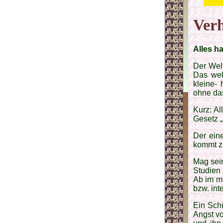
Verh
Alles ha
Der Welt
Das wel
kleine- 
ohne das
Kurz: Al
Gesetz 
Der eine
kommt zu
Mag sein
Studien
Ab im m
bzw. int
Ein Schü
Angst vo