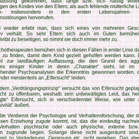
ffassung gekommen, dass lange bzw. sich häufig wider
en des Kindes von den Eltern, als auch fehlende mütterliche 
ge- insbesondere in den ersten Lebensjahren- 
nsstörungen hervorrufen.
 wieder erlebt man, dass sich eines von mehreren Gesc
iv verhält. So sehr Eltern sich auch im Guten bemühe
vität zu beseitigen, so nimmt sie doch immer mehr zu.
hotherapeuten bemühen sich in diesen Fällen in erster Linie d
 zu finden, damit dem Kind gezielt geholfen werden kann.
il zur landläufigen Auffassung, die den Grund des agg
ens einiger Kinder in deren „Charakter“ sieht, ist i
chender Psychoanalysen die Erkenntnis gewonnen worden,
nder meistenteils an „Eifersucht“ leiden.
em „Verdrängungsprinzip“ versucht das von Eifersucht geplag
icht zu offenbaren, weshalb sein unbewältigtes Leid, das hei
ngte“ Eifersucht, sich in verschiedenster Weise, wie unter
ivität“ äußert.
ßte Verdienst der Psychologie und Verhaltensforschung, der 
sen Erziehung zugute kommt, ist, das die eindeutig nachwi
erhalten psychische oder auch physische, externe bzw.
n zugrunde liegen. Solange diese nicht ausgeräumt sind,
keit zu Veränderung, Genesung etc. nicht gegeben. Das abe