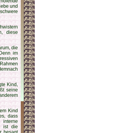
holende
Liebe und
schwere
hwistern
n, diese
arum, die
 Denn im
ressiven
m Rahmen
 demnach
te Kind,
ßt seine
 anderem
dem Kind
es, dass
 interne
 ist die
r besagt