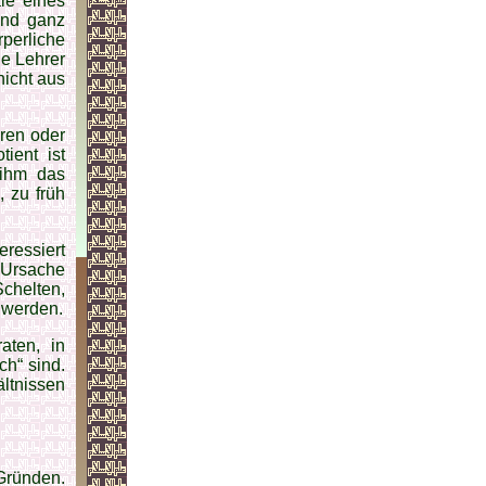
le eines
und ganz
perliche
he Lehrer
nicht aus
ären oder
tient ist
 ihm das
, zu früh
eressiert
 Ursache
chelten,
 werden.
aten, in
ch“ sind.
ältnissen
Gründen.