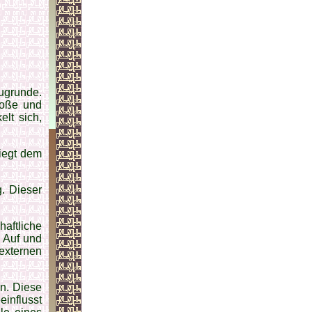
zugrunde.
roße und
elt sich,
liegt dem
g. Dieser
haftliche
 Auf und
externen
en. Diese
einflusst