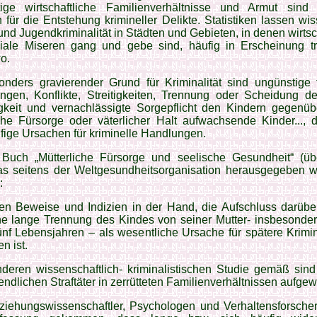
ige wirtschaftliche Familienverhältnisse und Armut sind 
 für die Entstehung krimineller Delikte. Statistiken lassen wi
und Jugendkriminalität in Städten und Gebieten, in denen wirtsc
iale Miseren gang und gebe sind, häufig in Erscheinung tr
o.
onders gravierender Grund für Kriminalität sind ungünstige f
ngen, Konflikte, Streitigkeiten, Trennung oder Scheidung der
igkeit und vernachlässigte Sorgepflicht den Kindern gegenüb
che Fürsorge oder väterlicher Halt aufwachsende Kinder..., 
fige Ursachen für kriminelle Handlungen.
Buch „Mütterliche Fürsorge und seelische Gesundheit“ (übe
das seitens der Weltgesundheitsorganisation herausgegeben w
:
en Beweise und Indizien in der Hand, die Aufschluss darübe
ne lange Trennung des Kindes von seiner Mutter- insbesonder
ünf Lebensjahren – als wesentliche Ursache für spätere Krimin
n ist.
nderen wissenschaftlich- kriminalistischen Studie gemäß sin
gendlichen Straftäter in zerrütteten Familienverhältnissen aufge
rziehungswissenschaftler, Psychologen und Verhaltensforscher