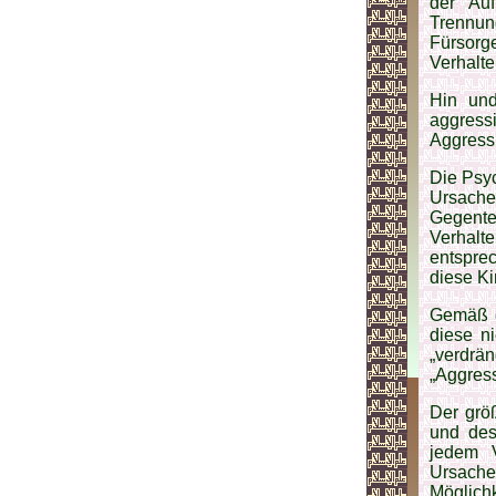
der Au
Trennung
Fürsor
Verhalte
Hin und
aggress
Aggressi
Die Psyc
Ursache
Gegente
Verhalt
entspre
diese Ki
Gemäß d
diese n
„verdrä
„Aggress
Der grö
und des
jedem V
Ursache
Möglich