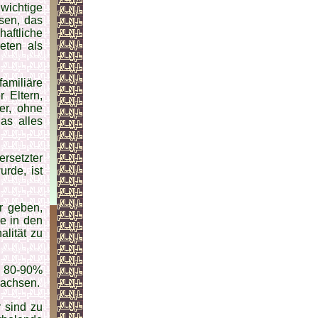
wichtige
ssen, das
haftliche
eten als
amiliäre
 Eltern,
er, ohne
das alles
rsetzter
urde, ist
r geben,
e in den
alität zu
d 80-90%
wachsen.
 sind zu