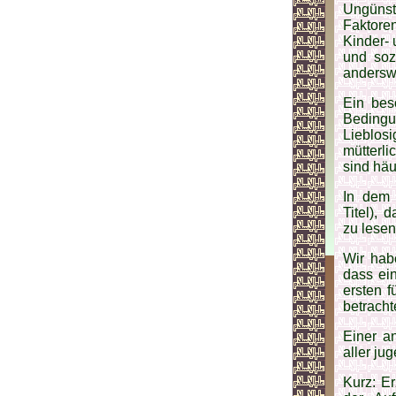
Ungünst
Faktoren
Kinder- 
und soz
andersw
Ein bes
Bedingu
Lieblos
mütterli
sind häu
In dem 
Titel), 
zu lesen
Wir hab
dass ei
ersten f
betrachte
Einer a
aller ju
Kurz: E