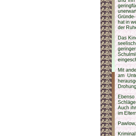
und ihn
geringf
unerwar
Gründe- 
hat in w
der Ruhe
Das Kind
seelisch
geringe
Schulmil
eingesch
Mit ande
am Unte
herausg
Drohung
Ebenso 
Schläger
Auch ihr
im Elte
Pawlow, 
Krimina