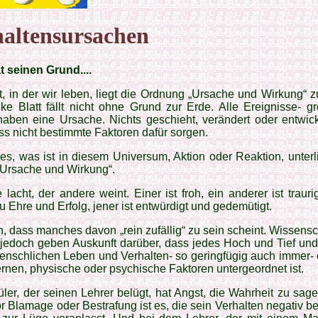
altensursachen
t seinen Grund....
, in der wir leben, liegt die Ordnung „Ursache und Wirkung“ 
ke Blatt fällt nicht ohne Grund zur Erde. Alle Ereignisse- g
haben eine Ursache. Nichts geschieht, verändert oder entwick
s nicht bestimmte Faktoren dafür sorgen.
les, was ist in diesem Universum, Aktion oder Reaktion, unter
„Ursache und Wirkung“.
 lacht, der andere weint. Einer ist froh, ein anderer ist trauri
 Ehre und Erfolg, jener ist entwürdigt und gedemütigt.
, dass manches davon „rein zufällig“ zu sein scheint. Wissensc
 jedoch geben Auskunft darüber, dass jedes Hoch und Tief und
enschlichen Leben und Verhalten- so geringfügig auch immer- 
ernen, physische oder psychische Faktoren untergeordnet ist.
ler, der seinen Lehrer belügt, hat Angst, die Wahrheit zu sag
r Blamage oder Bestrafung ist es, die sein Verhalten negativ be