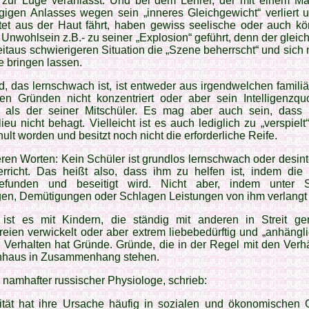
 zur Lüge veranlasst. Und bei dem Lehrer, der mit einem Ma
ügigen Anlasses wegen sein „inneres Gleichgewicht“ verliert 
tet aus der Haut fährt, haben gewiss seelische oder auch kör
Unwohlsein z.B.- zu seiner „Explosion“ geführt, denn der gleic
eitaus schwierigeren Situation die „Szene beherrscht“ und sich 
 bringen lassen.
, das lernschwach ist, ist entweder aus irgendwelchen famili
en Gründen nicht konzentriert oder aber sein Intelligenzquo
r als der seiner Mitschüler. Es mag aber auch sein, dass
ieu nicht behagt. Vielleicht ist es auch lediglich zu „verspielt“
ult worden und besitzt noch nicht die erforderliche Reife.
ren Worten: Kein Schüler ist grundlos lernschwach oder desint
rricht. Das heißt also, dass ihm zu helfen ist, indem die
efunden und beseitigt wird. Nicht aber, indem unter S
en, Demütigungen oder Schlagen Leistungen von ihm verlangt
ist es mit Kindern, die ständig mit anderen in Streit ger
eien verwickelt oder aber extrem liebebedürftig und „anhängli
 Verhalten hat Gründe. Gründe, die in der Regel mit den Verh
rnhaus in Zusammenhang stehen.
namhafter russischer Physiologe, schrieb:
lität hat ihre Ursache häufig in sozialen und ökonomischen 