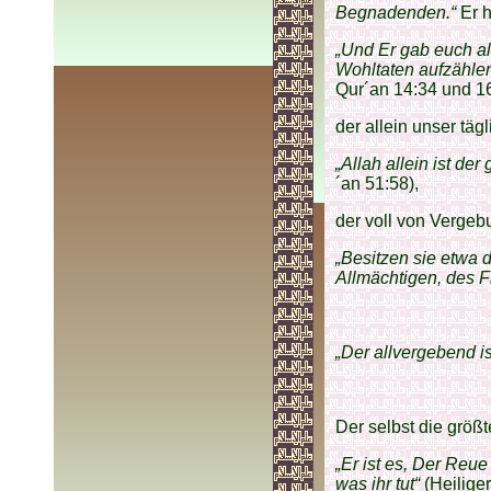
Begnadenden.“
Er h
„Und Er gab euch al
Wohltaten aufzählen
Qur´an 14:34 und 16
der allein unser täg
„Allah allein ist de
´an 51:58),
der voll von Vergebu
„Besitzen sie etwa 
Allmächtigen, des F
„Der allvergebend is
Der selbst die größt
„Er ist es, Der Reu
was ihr tut“
(Heilige