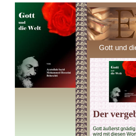
Gott und di
Der verge
Gott äußerst gnädig
wird mit diesen Wort