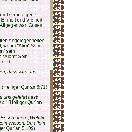
.
e und seine eigene
Einheit und Vielheit
 Allgegenwart Gottes
allen Angelegenheiten
f, wobei “Alim“ Sein
im“ sein
d “Alam“ Sein
n ist:
ten, dass wird uns
(Heiliger Qur´an 6:71)
 uns gelehrt hast;
se.“
(Heiliger Qur´an
 Er sprechen: „Welche
kein Wissen, Du allein
ger Qur´an 5:109)