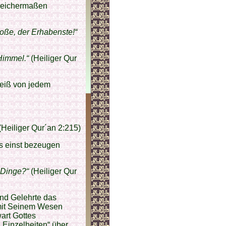
 gleichermaßen
oße, der Erhabenste!“
Himmel.“
(Heiliger Qur
weiß von jedem
(Heiliger Qur´an 2:215)
es einst bezeugen
 Dinge?“
(Heiliger Qur
nd Gelehrte das
 mit Seinem Wesen
art Gottes
 Einzelheiten“ über