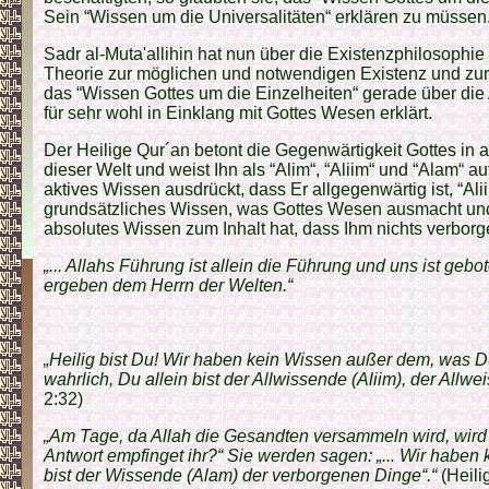
Sein “Wissen um die Universalitäten“ erklären zu müssen
Sadr al-Muta'allihin hat nun über die Existenzphilosophi
Theorie zur möglichen und notwendigen Existenz und zur 
das “Wissen Gottes um die Einzelheiten“ gerade über die
für sehr wohl in Einklang mit Gottes Wesen erklärt.
Der Heilige Qur´an betont die Gegenwärtigkeit Gottes in 
dieser Welt und weist Ihn als “Alim“, “Aliim“ und “Alam“ au
aktives Wissen ausdrückt, dass Er allgegenwärtig ist, “Ali
grundsätzliches Wissen, was Gottes Wesen ausmacht un
absolutes Wissen zum Inhalt hat, dass Ihm nichts verborge
„... Allahs Führung ist allein die Führung und uns ist gebo
ergeben dem Herrn der Welten.“
„Heilig bist Du! Wir haben kein Wissen außer dem, was Du
wahrlich, Du allein bist der Allwissende (Aliim), der Allwei
2:32)
„Am Tage, da Allah die Gesandten versammeln wird, wird
Antwort empfinget ihr?“ Sie werden sagen: „... Wir haben 
bist der Wissende (Alam) der verborgenen Dinge“.“
(Heili