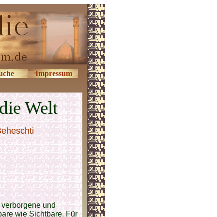
uche
Impressum
die Welt
Beheschti
t verborgene und
are wie Sichtbare. Für