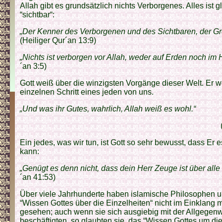
Allah gibt es grundsätzlich nichts Verborgenes. Alles ist
“sichtbar“:
„Der Kenner des Verborgenen und des Sichtbaren, der Gr
(Heiliger Qur´an 13:9)
„Nichts ist verborgen vor Allah, weder auf Erden noch im 
´an 3:5)
Gott weiß über die winzigsten Vorgänge dieser Welt. Er 
einzelnen Schritt eines jeden von uns.
„Und was ihr Gutes, wahrlich, Allah weiß es wohl.“
Ein jedes, was wir tun, ist Gott so sehr bewusst, dass Er 
kann:
„Genügt es denn nicht, dass dein Herr Zeuge ist über alle
´an 41:53)
Über viele Jahrhunderte haben islamische Philosophen u
“Wissen Gottes über die Einzelheiten“ nicht im Einklang
gesehen; auch wenn sie sich ausgiebig mit der Allgegenw
beschäftigten, so glaubten sie, das “Wissen Gottes um die