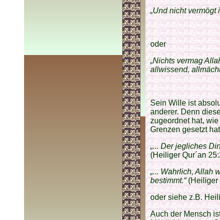
„Und nicht vermögt i
oder
„Nichts vermag Alla
allwissend, allmächt
Sein Wille ist absolu
anderer. Denn dieser
zugeordnet hat, wie
Grenzen gesetzt hat 
„... Der jegliches 
(Heiliger Qur´an 25:
„... Wahrlich, Allah
bestimmt.“
(Heiliger
oder siehe z.B. Heil
Auch der Mensch ist