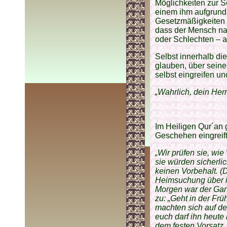
Möglichkeiten zur S
einem ihm aufgrund 
Gesetzmäßigkeiten [
dass der Mensch na
oder Schlechten – a
Selbst innerhalb di
glauben, über seine
selbst eingreifen u
„Wahrlich, dein Herr
Im Heiligen Qur´an g
Geschehen eingreift
„Wir prüfen sie, wie
sie würden sicherli
keinen Vorbehalt. (D
Heimsuchung über i
Morgen war der Gart
zu: „Geht in der Fr
machten sich auf de
euch darf ihn heute 
dem festen Vorsatz, 