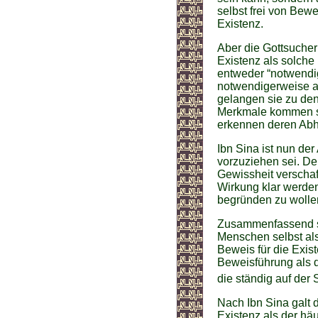
selbst frei von Bew
Existenz.
Aber die Gottsucher 
Existenz als solche
entweder “notwendig
notwendigerweise a
gelangen sie zu den
Merkmale kommen s
erkennen deren Abh
Ibn Sina ist nun der
vorzuziehen sei. D
Gewissheit verschaf
Wirkung klar werden
begründen zu wollen
Zusammenfassend si
Menschen selbst als
Beweis für die Exis
Beweisführung als di
die ständig auf der
Nach Ibn Sina galt 
Existenz als der h