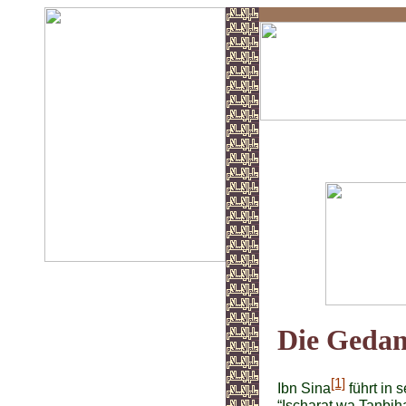
Gott und di
Die Gedan
[1]
Ibn Sina
führt in 
“Ischarat wa Tanbi