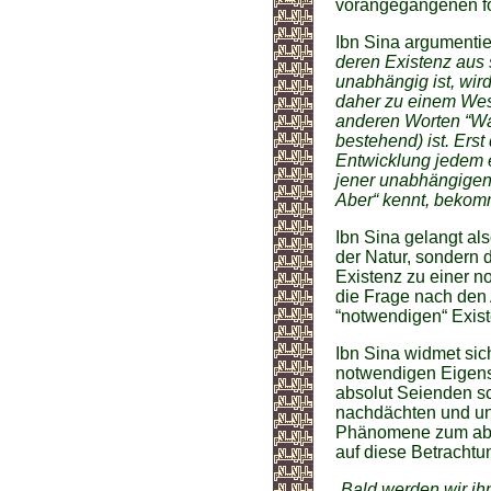
vorangegangenen fo
Ibn Sina argumentie
deren Existenz aus 
unabhängig ist, wir
daher zu einem Wese
anderen Worten “Wa
bestehend) ist. Ers
Entwicklung jedem e
jener unabhängigen
Aber“ kennt, bekommt
Ibn Sina gelangt a
der Natur, sondern 
Existenz zu einer 
die Frage nach den 
“notwendigen“ Exis
Ibn Sina widmet si
notwendigen Eigensc
absolut Seienden sch
nachdächten und uns
Phänomene zum abso
auf diese Betracht
„Bald werden wir ih