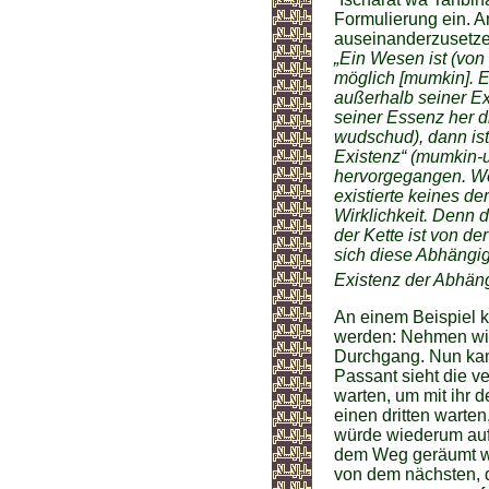
Formulierung ein. A
auseinanderzusetzen
„Ein Wesen ist (von
möglich [mumkin].
außerhalb seiner E
seiner Essenz her di
wudschud), dann ist
Existenz“ (mumkin-
hervorgegangen. We
existierte keines d
Wirklichkeit. Denn 
der Kette ist von d
sich diese Abhängig
Existenz der Abhäng
An einem Beispiel 
werden: Nehmen wir 
Durchgang. Nun kann
Passant sieht die ve
warten, um mit ihr d
einen dritten warten
würde wiederum auf 
dem Weg geräumt we
von dem nächsten, 