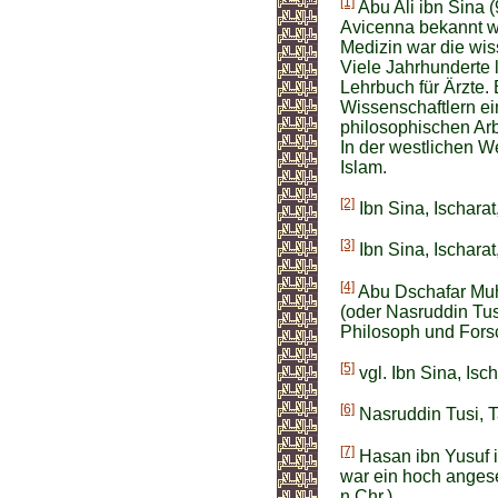
[1]
Abu Ali ibn Sina 
Avicenna bekannt w
Medizin war die wis
Viele Jahrhunderte 
Lehrbuch für Ärzte.
Wissenschaftlern e
philosophischen Ar
In der westlichen We
Islam.
[2]
Ibn Sina, Ischara
[3]
Ibn Sina, Ischarat
[4]
Abu Dschafar Muh
(oder Nasruddin Tus
Philosoph und Forsc
[5]
vgl. Ibn Sina, Isc
[6]
Nasruddin Tusi, Ta
[7]
Hasan ibn Yusuf ib
war ein hoch angese
n.Chr.).