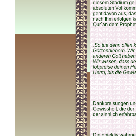
diesem Stadium gela
absoluten Vollkomme
geht davon aus, das
nach Ihm erfolgen ka
Qur´an dem Prophete
„So tue denn offen 
Götzendienern. Wir 
anderen Gott neben 
Wir wissen, dass de
lobpreise deinen He
Herrn, bis die Gewis
Dankpreisungen und
Gewissheit, die der 
der sinnlich erfahrb
Die objektiv wahrne