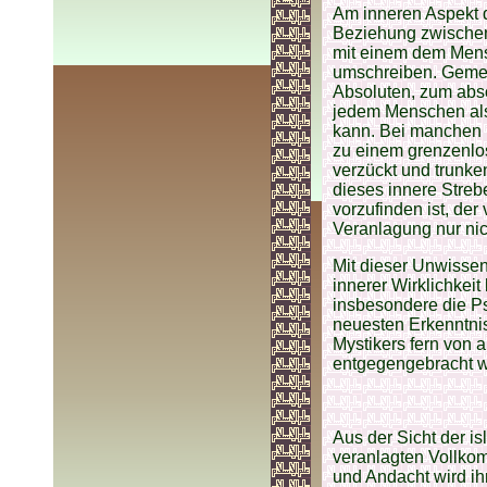
Am inneren Aspekt 
Beziehung zwischen
mit einem dem Mens
umschreiben. Gemei
Absoluten, zum abso
jedem Menschen als e
kann. Bei manchen M
zu einem grenzenlos
verzückt und trunke
dieses innere Stre
vorzufinden ist, der
Veranlagung nur nic
Mit dieser Unwisse
innerer Wirklichkei
insbesondere die Ps
neuesten Erkenntnis
Mystikers fern von a
entgegengebracht w
Aus der Sicht der is
veranlagten Vollkom
und Andacht wird ihm