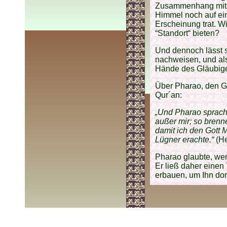
Zusammenhang mit G
Himmel noch auf ein
Erscheinung trat. 
“Standort“ bieten?
Und dennoch lässt s
nachweisen, und als
Hände des Gläubig
Über Pharao, den Ge
Qur´an:
„Und Pharao sprach:
außer mir; so brenn
damit ich den Gott M
Lügner erachte.“
(He
Pharao glaubte, we
Er ließ daher einen
erbauen, um Ihn dor