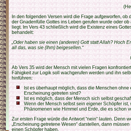
(He
In den folgenden Versen wird die Frage aufgeworfen, ob
der Gnadenfülle Gottes ins Leben gerufen wurde oder ob 
liegt. Im Vers 43 schließlich wird die Existenz eines Got
behandelt:
„Oder haben sie einen (anderen) Gott statt Allah? Hoch Er
all das, was sie (Ihm) beigesellen.“
Ab Vers 35 wird der Mensch mit vielen Fragen konfrontier
Fähigkeit zur Logik soll wachgerufen werden und ihn selb
hinführen:
Ist es überhaupt möglich, dass die Menschen ohne 
Erscheinung getreten sind?
Ist es möglich, dass der Mensch sich selbst geschaf
Wenn der Mensch selbst sein eigener Schöpfer ist, w
Phänomenen wie Himmel und Erde, die es schon v
Zur ersten Frage würde die Antwort “nein“ lauten. Denn 
„Erscheinung getretene Wesen“ darstellen, dann müssen 
einen Schöpfer haben.