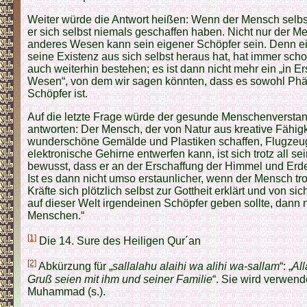
Weiter würde die Antwort heißen: Wenn der Mensch selbst
er sich selbst niemals geschaffen haben. Nicht nur der M
anderes Wesen kann sein eigener Schöpfer sein. Denn 
seine Existenz aus sich selbst heraus hat, hat immer schon
auch weiterhin bestehen; es ist dann nicht mehr ein „in E
Wesen“, von dem wir sagen könnten, dass es sowohl Ph
Schöpfer ist.
Auf die letzte Frage würde der gesunde Menschenverst
antworten: Der Mensch, der von Natur aus kreative Fähigke
wunderschöne Gemälde und Plastiken schaffen, Flugzeu
elektronische Gehirne entwerfen kann, ist sich trotz all se
bewusst, dass er an der Erschaffung der Himmel und Erde 
Ist es dann nicht umso erstaunlicher, wenn der Mensch tr
Kräfte sich plötzlich selbst zur Gottheit erklärt und von s
auf dieser Welt irgendeinen Schöpfer geben sollte, dann n
Menschen.“
[1]
Die 14. Sure des Heiligen Qur´an
[2]
Abkürzung für „
sallalahu alaihi wa alihi wa-sallam
“: „
Al
Gruß seien mit ihm und seiner Familie
“. Sie wird verwend
Muhammad (s.).