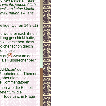
lichten Beweis. Ihre
wie ihr, jedoch Allah
besitzen keine Macht
it Erlaubnis Allahs.
eiliger Qur´an 14:9-11)
 weiterer nach ihnen
ttung geschickt hatte,
en zu verstehen, dass
 solcher schon gleich
ten diese
[2]
 (s.)
zwar an den
 als Fürsprecher bei?
„Al-Mizan“ den
en Propheten um Themen
, aber niemals die
die Kommentatoren
men wie die Einheit
hetentum, die
m Tode usw. in Frage