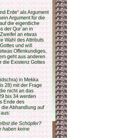
und Erde“ als Argument
 kein Argument für die
auf die eigentliche
ss der Qur´an in
 Zweifel an etwas
e Wahl des Attributs
Gottes und will
 etwas Offenkundiges,
dem geht aus anderen
r die Existenz Gottes
idschra) in Mekka
is 28) mit der Frage
ie nicht an das
29 bis 34 werden
as Ende des
h die Abhandlung auf
 aus:
 selbst die Schöpfer?
e haben keine