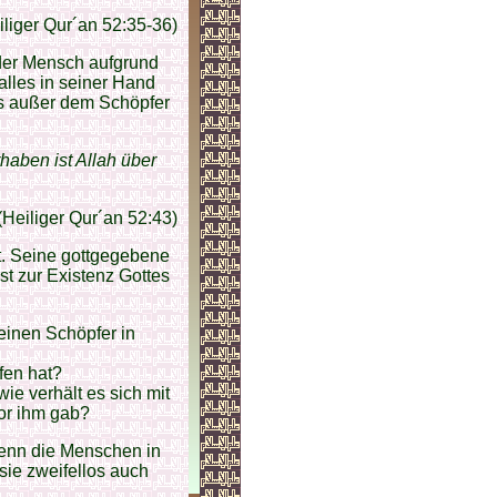
iliger Qur´an 52:35-36)
 der Mensch aufgrund
alles in seiner Hand
tes außer dem Schöpfer
haben ist Allah über
(Heiliger Qur´an 52:43)
t. Seine gottgegebene
st zur Existenz Gottes
einen Schöpfer in
fen hat?
ie verhält es sich mit
or ihm gab?
wenn die Menschen in
sie zweifellos auch