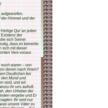
?
e aufgeworfen.
ir] der Himmel und der
 Heilige Qur´an jeden
e Existenz der
die sich Seiner
tig, dass es keinerlei
 sich mit dieser
nnten Vers voraus
r euch waren – von
von denen nach ihnen?
dem Deutlichen bei
or den Mund und
en seid, und wir
ozu ihr uns aufruft.
lah, den Urheber der
Sünden vergebe und Er
sagten: Ihr seid nur
 was unsere Väter zu