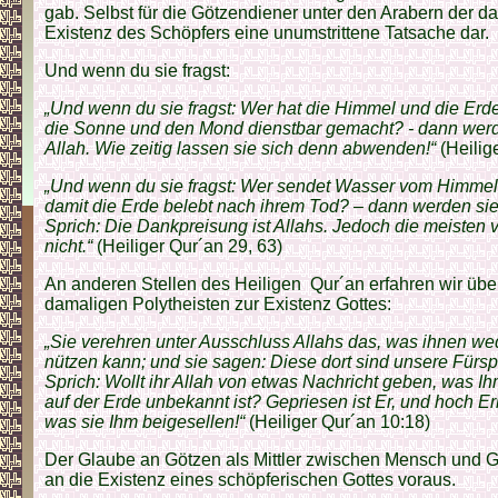
gab. Selbst für die Götzendiener unter den Arabern der dam
Existenz des Schöpfers eine unumstrittene Tatsache dar.
Und wenn du sie fragst:
„Und wenn du sie fragst: Wer hat die Himmel und die Erd
die Sonne und den Mond dienstbar gemacht? - dann werd
Allah. Wie zeitig lassen sie sich denn abwenden!“
(Heilig
„Und wenn du sie fragst: Wer sendet Wasser vom Himmel 
damit die Erde belebt nach ihrem Tod? – dann werden sie
Sprich: Die Dankpreisung ist Allahs. Jedoch die meisten 
nicht.“
(Heiliger Qur´an 29, 63)
An anderen Stellen des Heiligen Qur´an erfahren wir über
damaligen Polytheisten zur Existenz Gottes:
„Sie verehren unter Ausschluss Allahs das, was ihnen w
nützen kann; und sie sagen: Diese dort sind unsere Fürsp
Sprich: Wollt ihr Allah von etwas Nachricht geben, was I
auf der Erde unbekannt ist? Gepriesen ist Er, und hoch Er
was sie Ihm beigesellen!“
(Heiliger Qur´an 10:18)
Der Glaube an Götzen als Mittler zwischen Mensch und G
an die Existenz eines schöpferischen Gottes voraus.