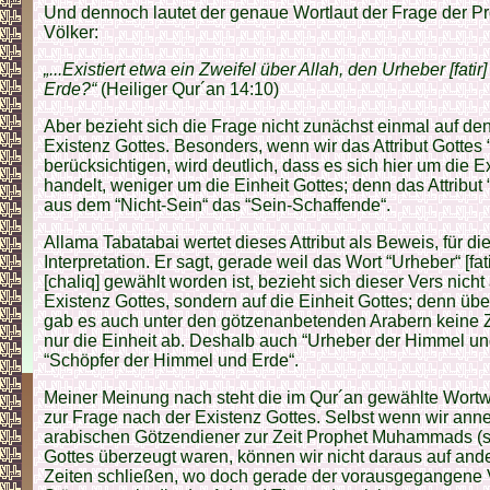
Und dennoch lautet der genaue Wortlaut der Frage der Pr
Völker:
„...Existiert etwa ein Zweifel über Allah, den Urheber [fati
Erde?“
(Heiliger Qur´an 14:10)
Aber bezieht sich die Frage nicht zunächst einmal auf den
Existenz Gottes. Besonders, wenn wir das Attribut Gottes “U
berücksichtigen, wird deutlich, dass es sich hier um die 
handelt, weniger um die Einheit Gottes; denn das Attribut
aus dem “Nicht-Sein“ das “Sein-Schaffende“.
Allama Tabatabai wertet dieses Attribut als Beweis, für die
Interpretation. Er sagt, gerade weil das Wort “Urheber“ [fat
[chaliq] gewählt worden ist, bezieht sich dieser Vers nicht 
Existenz Gottes, sondern auf die Einheit Gottes; denn übe
gab es auch unter den götzenanbetenden Arabern keine Z
nur die Einheit ab. Deshalb auch “Urheber der Himmel un
“Schöpfer der Himmel und Erde“.
Meiner Meinung nach steht die im Qur´an gewählte Wortw
zur Frage nach der Existenz Gottes. Selbst wenn wir ann
arabischen Götzendiener zur Zeit Prophet Muhammads (s.
Gottes überzeugt waren, können wir nicht daraus auf and
Zeiten schließen, wo doch gerade der vorausgegangene 