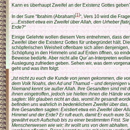
Kann es überhaupt Zweifel an der Existenz Gottes geben
[1]
In der Sure “Ibrahim (Abraham)
“, Vers 10 wird die Frag
„....Existiert etwa ein Zweifel über Allah, den Urheber [fat
Erde?“
Einige Gelehrte wollen diesem Vers entnehmen, dass der
Zweifel über die Existenz Gottes für unbegründet hält. Di
schöpferischen Weisheit offenbare sich allen denjenigen, 
Schöpfung in den Himmeln und auf Erden öffnen, so eindeu
Beweise bedürfe. Aber nicht alle Qur´an-Interpreten wollen
Auslegung zufrieden geben. Sehen wir, was dem vorgena
geht und was ihm folgt:
„Ist nicht zu euch die Kunde von jenen gekommen, die vo
dem Volk Noahs, den Ad und Thamud – und denjenigen 
Niemand kennt sie außer Allah. Ihre Gesandten sind mit 
ihnen eingetroffen, jedoch sie hielten ihnen die Hände v
sagten: Wir glauben nicht an das, womit ihr gesandt word
befinden uns wahrlich in bedenklichem Zweifel über das, w
Ihre Gesandten sagten: Existiert etwa ein Zweifel über Al
Himmel und der Erde? Er ruft euch, damit Er euch eure 
gewährt euch Aufschub bis zu einer bestimmten Frist. Sie 
Menschenwesen wie wir; ihr wollt uns von dem abhalten,