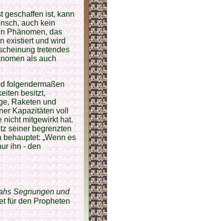
 geschaffen ist, kann
ensch, auch kein
ein Phänomen, das
 existiert und wird
rscheinung tretendes
änomen als auch
and folgendermaßen
iten besitzt,
ge, Raketen und
iner Kapazitäten voll
nicht mitgewirkt hat.
otz seiner begrenzten
ich behauptet: „Wenn es
ur ihn - den
lahs Segnungen und
et für den Propheten