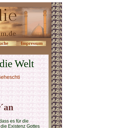
uche
Impressum
die Welt
Beheschti
r´an
ass es für die
 die Existenz Gottes