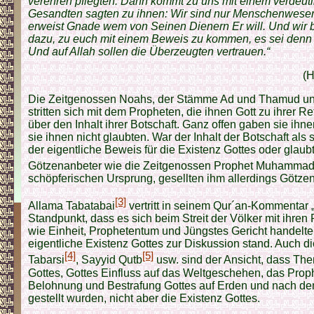
verehren pflegten. Dann kommt zu uns mit einem verdeut
Gesandten sagten zu ihnen: Wir sind nur Menschenwesen 
erweist Gnade wem von Seinen Dienern Er will. Und wir 
dazu, zu euch mit einem Beweis zu kommen, es sei denn m
Und auf Allah sollen die Überzeugten vertrauen.“
(H
Die Zeitgenossen Noahs, der Stämme Ad und Thamud und
stritten sich mit dem Propheten, die ihnen Gott zu ihrer Re
über den Inhalt ihrer Botschaft. Ganz offen gaben sie ihn
sie ihnen nicht glaubten. War der Inhalt der Botschaft als
der eigentliche Beweis für die Existenz Gottes oder glaub
Götzenanbeter wie die Zeitgenossen Prophet Muhammads
schöpferischen Ursprung, gesellten ihm allerdings Götzen
[3]
Allama Tabatabai
vertritt in seinem Qur´an-Kommentar 
Standpunkt, dass es sich beim Streit der Völker mit ihr
wie Einheit, Prophetentum und Jüngstes Gericht handelte
eigentliche Existenz Gottes zur Diskussion stand. Auch 
[4]
[5]
Tabarsi
, Sayyid Qutb
usw. sind der Ansicht, dass The
Gottes, Gottes Einfluss auf das Weltgeschehen, das Prop
Belohnung und Bestrafung Gottes auf Erden und nach de
gestellt wurden, nicht aber die Existenz Gottes.