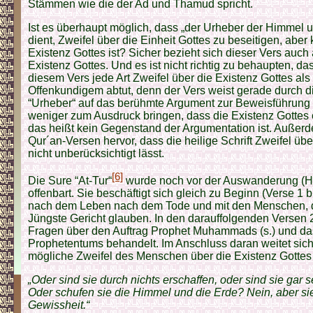
Stämmen wie die der Ad und Thamud spricht.
Ist es überhaupt möglich, dass „der Urheber der Himmel 
dient, Zweifel über die Einheit Gottes zu beseitigen, aber
Existenz Gottes ist? Sicher bezieht sich dieser Vers auch 
Existenz Gottes. Und es ist nicht richtig zu behaupten, da
diesem Vers jede Art Zweifel über die Existenz Gottes als
Offenkundigem abtut, denn der Vers weist gerade durch di
“Urheber“ auf das berühmte Argument zur Beweisführung 
weniger zum Ausdruck bringen, dass die Existenz Gottes
das heißt kein Gegenstand der Argumentation ist. Außer
Qur´an-Versen hervor, dass die heilige Schrift Zweifel übe
nicht unberücksichtigt lässt.
[6]
Die Sure “At-Tur“
wurde noch vor der Auswanderung (H
offenbart. Sie beschäftigt sich gleich zu Beginn (Verse 1 b
nach dem Leben nach dem Tode und mit den Menschen, d
Jüngste Gericht glauben. In den darauffolgenden Versen 
Fragen über den Auftrag Prophet Muhammads (s.) und d
Prophetentums behandelt. Im Anschluss daran weitet sic
mögliche Zweifel des Menschen über die Existenz Gottes
„Oder sind sie durch nichts erschaffen, oder sind sie gar
Oder schufen sie die Himmel und die Erde? Nein, aber si
Gewissheit.“