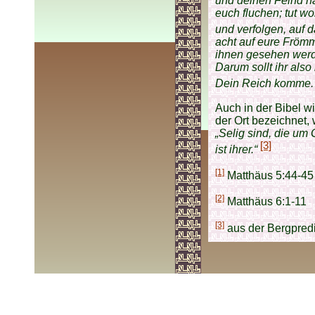
und deinen Feind ha
euch fluchen; tut wo
und verfolgen, auf d
acht auf eure Frömmi
ihnen gesehen werde
Darum sollt ihr als
Dein Reich komme. 
Auch in der Bibel w
der Ort bezeichnet,
„Selig sind, die um
[3]
ist ihrer.“
.
[1]
Matthäus 5:44-45
[2]
Matthäus 6:1-11
[3]
aus der Bergpredi