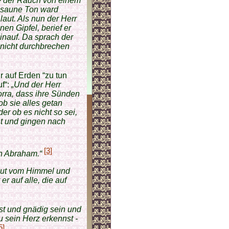
ie der Rauch von einem
osaune Ton ward
aut. Als nun der Herr
en Gipfel, berief er
inauf. Da sprach der
 nicht durchbrechen
r auf Erden “zu tun
uf“:
„Und der Herr
rra, dass ihre Sünden
ob sie alles getan
r ob es nicht so sei,
ht und gingen nach
[3]
on Abraham.“
aut vom Himmel und
r auf alle, die auf
st und gnädig sein und
u sein Herz erkennst -
5]