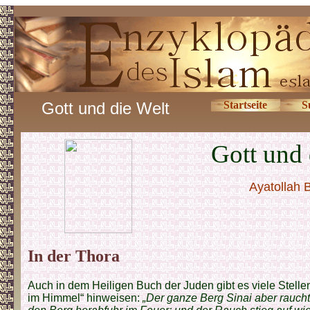
Gott und die Welt
Startseite
S
Gott und 
Ayatollah 
In der Thora
Auch in dem Heiligen Buch der Juden gibt es viele Stellen
im Himmel“ hinweisen:
„Der ganze Berg Sinai aber rauchte