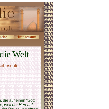
uche
Impressum
die Welt
Beheschti
, die auf einen “Gott
, weil der Herr auf