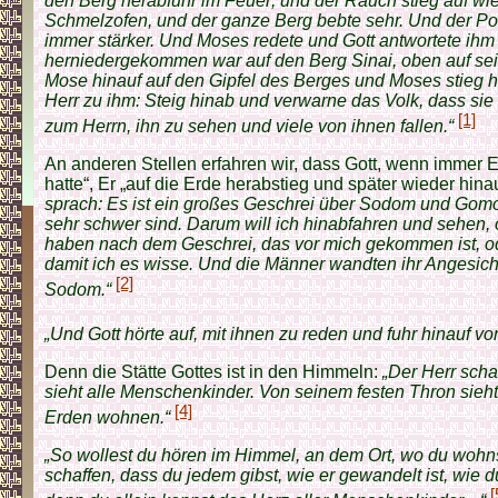
den Berg herabfuhr im Feuer; und der Rauch stieg auf w
Schmelzofen, und der ganze Berg bebte sehr. Und der P
immer stärker. Und Moses redete und Gott antwortete ihm l
herniedergekommen war auf den Berg Sinai, oben auf sein
Mose hinauf auf den Gipfel des Berges und Moses stieg h
Herr zu ihm: Steig hinab und verwarne das Volk, dass sie
[1]
zum Herrn, ihn zu sehen und viele von ihnen fallen.“
An anderen Stellen erfahren wir, dass Gott, wenn immer E
hatte“, Er „auf die Erde herabstieg und später wieder hina
sprach: Es ist ein großes Geschrei über Sodom und Gomo
sehr schwer sind. Darum will ich hinabfahren und sehen, 
haben nach dem Geschrei, das vor mich gekommen ist, ode
damit ich es wisse. Und die Männer wandten ihr Angesic
[2]
Sodom.“
„Und Gott hörte auf, mit ihnen zu reden und fuhr hinauf v
Denn die Stätte Gottes ist in den Himmeln:
„Der Herr sch
sieht alle Menschenkinder. Von seinem festen Thron sieht e
[4]
Erden wohnen.“
„So wollest du hören im Himmel, an dem Ort, wo du wohn
schaffen, dass du jedem gibst, wie er gewandelt ist, wie d
[