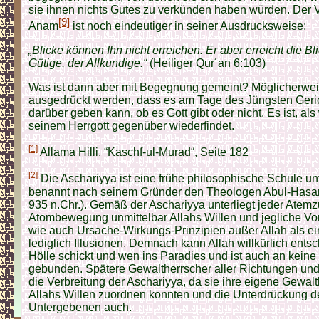
sie ihnen nichts Gutes zu verkünden haben würden. Der V
[9]
Anam
ist noch eindeutiger in seiner Ausdrucksweise:
„Blicke können Ihn nicht erreichen. Er aber erreicht die Bli
Gütige, der Allkundige.“
(Heiliger Qur´an 6:103)
Was ist dann aber mit Begegnung gemeint? Möglicherweis
ausgedrückt werden, dass es am Tage des Jüngsten Geric
darüber geben kann, ob es Gott gibt oder nicht. Es ist, a
seinem Herrgott gegenüber wiederfindet.
[1]
Allama Hilli, “Kaschf-ul-Murad“, Seite 182
[2]
Die Aschariyya ist eine frühe philosophische Schule u
benannt nach seinem Gründer den Theologen Abul-Hasan 
935 n.Chr.). Gemäß der Aschariyya unterliegt jeder Atem
Atombewegung unmittelbar Allahs Willen und jegliche Vor
wie auch Ursache-Wirkungs-Prinzipien außer Allah als e
lediglich Illusionen. Demnach kann Allah willkürlich entsc
Hölle schickt und wen ins Paradies und ist auch an keine
gebunden. Spätere Gewaltherrscher aller Richtungen und
die Verbreitung der Aschariyya, da sie ihre eigene Gewalth
Allahs Willen zuordnen konnten und die Unterdrückung d
Untergebenen auch.