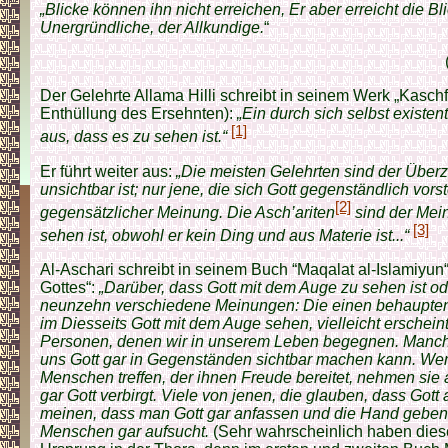
„Blicke können ihn nicht erreichen, Er aber erreicht die Bli
Unergründliche, der Allkundige.
“
Der Gelehrte Allama Hilli schreibt in seinem Werk „Kaschf
Enthüllung des Ersehnten):
„Ein durch sich selbst existe
[1]
aus, dass es zu sehen ist.“
Er führt weiter aus:
„Die meisten Gelehrten sind der Über
unsichtbar ist; nur jene, die sich Gott gegenständlich vorst
[2]
gegensätzlicher Meinung. Die Asch’ariten
sind der Mein
[3]
sehen ist, obwohl er kein Ding und aus Materie ist...“
Al-Aschari schreibt in seinem Buch “Maqalat al-Islamiyun“
Gottes“:
„Darüber, dass Gott mit dem Auge zu sehen ist ode
neunzehn verschiedene Meinungen: Die einen behaupten
im Diesseits Gott mit dem Auge sehen, vielleicht erscheint
Personen, denen wir in unserem Leben begegnen. Manch
uns Gott gar in Gegenständen sichtbar machen kann. Wen
Menschen treffen, der ihnen Freude bereitet, nehmen sie a
gar Gott verbirgt. Viele von jenen, die glauben, dass Gott 
meinen, dass man Gott gar anfassen und die Hand geben
Menschen gar aufsucht.
(Sehr wahrscheinlich haben die