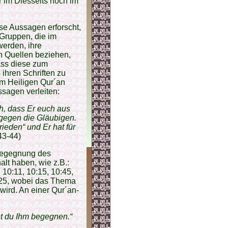
r im Diesseits noch im
e Aussagen erforscht,
Gruppen, die im
werden, ihre
n Quellen beziehen,
ass diese zum
ihren Schriften zu
dem Heiligen Qur´an
sagen verleiten:
ch, dass Er euch aus
 gegen die Gläubigen.
ieden“ und Er hat für
43-44)
 Begegnung des
lt haben, wie z.B.:
, 10:11, 10:15, 10:45,
2:25, wobei das Thema
wird. An einer Qur´an-
st du Ihm begegnen.“