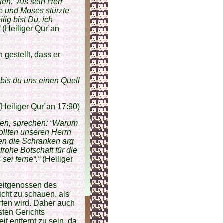
en.“ Als sein Herr
ke und Moses stürzte
lig bist Du, ich
“
(Heiliger Qur´an
gestellt, dass er
bis du uns einen Quell
(Heiliger Qur´an 17:90)
rren, sprechen: “Warum
ollten unseren Herrn
en die Schranken arg
rohe Botschaft für die
ei ferne“.“
(Heiliger
Zeitgenossen des
cht zu schauen, als
fen wird. Daher auch
sten Gerichts
t entfernt zu sein, da