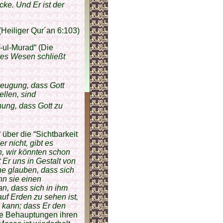
cke. Und Er ist der
(Heiliger Qur´an 6:103)
-ul-Murad“ (Die
ntes Wesen schließt
zeugung, dass Gott
ellen, sind
ung, dass Gott zu
 über die “Sichtbarkeit
r nicht, gibt es
, wir könnten schon
 Er uns in Gestalt von
e glauben, dass sich
n sie einen
n, dass sich in ihm
auf Erden zu sehen ist,
 kann; dass Er den
se Behauptungen ihren