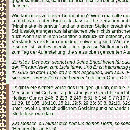
gegenständlich ist, dann ist Er auch nicht zu sehen, wede
Jenseits.
Wie kommt es zu dieser Behauptung? Wenn man alle dies
kommt man zu dem Eindruck, dass solche Personen und 
“Maqhalat-al-lslamiyun“ und an anderen Stellen erwähnt 
Schlussfolgerungen aus islamischen wie nichtislamische
auch wenn sie in ihren Schriften ausdrücklich betonen, d
Verständnis des Islam unbedingt notwendig sind. Wie aus 
ersehen ist, sind es in erster Linie gewisse Stellen aus 
zum Tag der Auferstehung, die sie zu oben genannten Aus
„Er ist es, Der euch segnet und Seine Engel beten für eu
den Finsternissen zum Licht führe. Und Er ist barmherzig
Ihr Gruß an dem Tage, da sie Ihm begegnen, wird sein: “Fr
sie einen ehrenvollen Lohn bereitet.“
(Heiliger Qur´an 33:
Es gibt viele weitere Verse des Heiligen Qur´an, die die
Menschen mit Gott am Tag des Jüngsten Gerichts zum Inha
Heiliger Qur´an 2:46, 2:223, 2:249; 6:31, 6:154, 9:77; 10:7
11:29, 18:105, 18:110, 25:21, 29:5, 29:23; 30:8, 32:10, 3
unter jeweils unterschiedlichem Gesichtspunkt behandelt 
Stelle lesen wir dazu:
„Oh Mensch, du mühst dich hart um deinen Herrn, so soll
(Heiliger Qur´an 84:6)