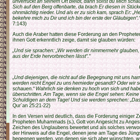
unverrückt an seinem Ort bleibt, dann sollst du Mich schau
Sich auf den Berg offenbarte, da brach Er diesen in Stüc
ohnmächtig nieder. Und als er zu sich kam, sprach Er: „Hei
bekehre mich zu Dir und ich bin der erste der Gläubigen“.
7:143)
Auch die Araber hatten diese Forderung an den Propheten 
ihnen Gott erkenntlich zeige, damit sie glauben würden:
„Und sie sprachen: „Wir werden dir nimmermehr glauben, 
aus der Erde hervorbrechen lässt“.“
„Und diejenigen, die nicht auf die Begegnung mit uns ha
werden nicht Engel zu uns hernieder gesandt? Oder wir s
schauen.“ Wahrlich sie denken zu hoch von sich und hab
überschritten. Am Tage, wenn sie die Engel sehen: Keine f
Schuldigen an dem Tage! Und sie werden sprechen: „Das s
Qur´an 25:21-22)
In den Versen wird deutlich, dass die Forderung einiger 
Propheten Muhammads (s.), Gott von Angesicht zu Angesi
Zeichen des Unglaubens bewertet und als solches verwor
der Hinweis auf die Engel, denen jene am Tage des Jüng
begegnen werden, von denen sie sich aber wünschten, wei