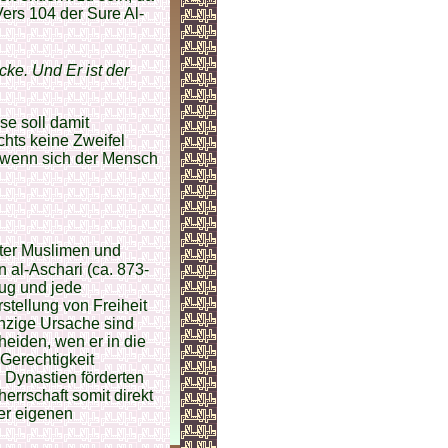
ers 104 der Sure Al-
cke. Und Er ist der
e soll damit
hts keine Zweifel
ls wenn sich der Mensch
nter Muslimen und
al-Aschari (ca. 873-
zug und jede
stellung von Freiheit
inzige Ursache sind
heiden, wen er in die
 Gerechtigkeit
 Dynastien förderten
errschaft somit direkt
er eigenen