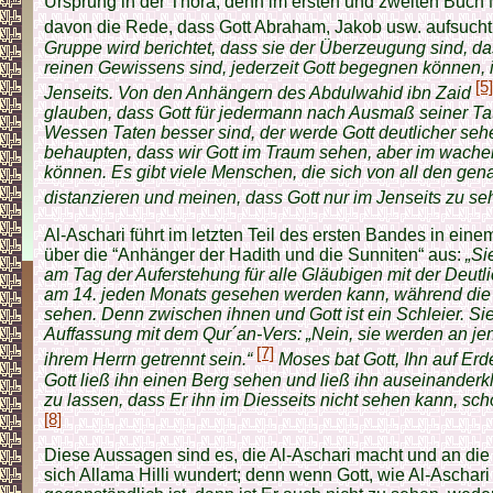
Ursprung in der Thora, denn im ersten und zweiten Buch 
davon die Rede, dass Gott Abraham, Jakob usw. aufsucht
Gruppe wird berichtet, dass sie der Überzeugung sind, d
reinen Gewissens sind, jederzeit Gott begegnen können, 
[5]
Jenseits. Von den Anhängern des Abdulwahid ibn Zaid
.
glauben, dass Gott für jedermann nach Ausmaß seiner Tat
Wessen Taten besser sind, der werde Gott deutlicher se
behaupten, dass wir Gott im Traum sehen, aber im wache
können. Es gibt viele Menschen, die sich von all den g
distanzieren und meinen, dass Gott nur im Jenseits zu seh
Al-Aschari führt im letzten Teil des ersten Bandes in ein
über die “Anhänger der Hadith und die Sunniten“ aus:
„Si
am Tag der Auferstehung für alle Gläubigen mit der Deutl
am 14. jeden Monats gesehen werden kann, während die 
sehen. Denn zwischen ihnen und Gott ist ein Schleier. Si
Auffassung mit dem Qur´an-Vers: „Nein, sie werden an j
[7]
ihrem Herrn getrennt sein.“
Moses bat Gott, Ihn auf Er
Gott ließ ihn einen Berg sehen und ließ ihn auseinanderk
zu lassen, dass Er ihn im Diesseits nicht sehen kann, sch
[8]
Diese Aussagen sind es, die Al-Aschari macht und an die 
sich Allama Hilli wundert; denn wenn Gott, wie Al-Aschari 