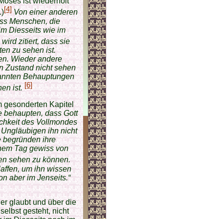
Moses ist wiederholt
[4]
.)
Von einer anderen
ass Menschen, die
im Diesseits wie im
wird zitiert, dass sie
en zu sehen ist.
hen. Wieder andere
n Zustand nicht sehen
enannten Behauptungen
[6]
en ist.
em gesonderten Kapitel
e behaupten, dass Gott
ichkeit des Vollmondes
Ungläubigen ihn nicht
e begründen ihre
enem Tag gewiss von
den sehen zu können.
laffen, um ihn wissen
on aber im Jenseits.“
er glaubt und über die
selbst gesteht, nicht