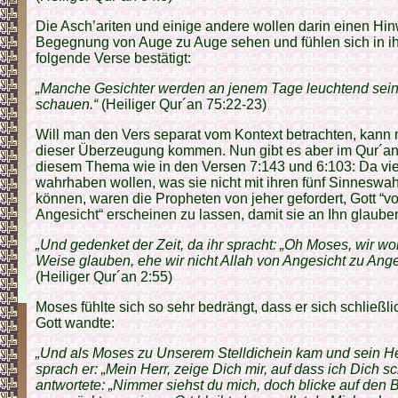
Die Asch’ariten und einige andere wollen darin einen Hin
Begegnung von Auge zu Auge sehen und fühlen sich in i
folgende Verse bestätigt:
„Manche Gesichter werden an jenem Tage leuchtend sein
schauen.“
(Heiliger Qur´an 75:22-23)
Will man den Vers separat vom Kontext betrachten, kann 
dieser Überzeugung kommen. Nun gibt es aber im Qur´an
diesem Thema wie in den Versen 7:143 und 6:103: Da vi
wahrhaben wollen, was sie nicht mit ihren fünf Sinnesw
können, waren die Propheten von jeher gefordert, Gott “v
Angesicht“ erscheinen zu lassen, damit sie an Ihn glaube
„Und gedenket der Zeit, da ihr spracht: „Oh Moses, wir wol
Weise glauben, ehe wir nicht Allah von Angesicht zu Ang
(Heiliger Qur´an 2:55)
Moses fühlte sich so sehr bedrängt, dass er sich schließ
Gott wandte:
„Und als Moses zu Unserem Stelldichein kam und sein He
sprach er: „Mein Herr, zeige Dich mir, auf dass ich Dich 
antwortete: „Nimmer siehst du mich, doch blicke auf den 