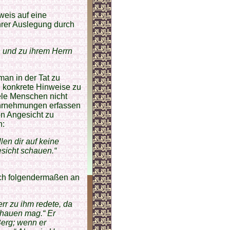
weis auf eine
hrer Auslegung durch
 und zu ihrem Herrn
man in der Tat zu
 konkrete Hinweise zu
ele Menschen nicht
ahrnehmungen erfassen
on Angesicht zu
n:
len dir auf keine
esicht schauen.“
lich folgendermaßen an
rr zu ihm redete, da
schauen mag.“ Er
Berg; wenn er