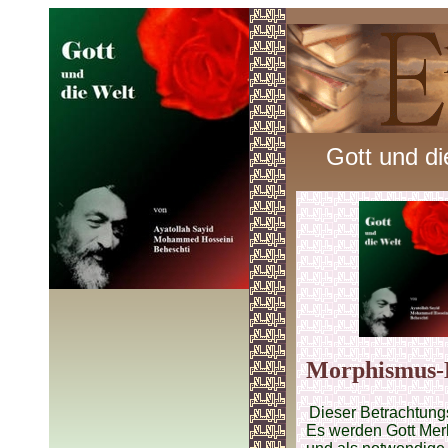
Gott und di
Morphismus-
Dieser Betrachtungs
Es werden Gott Mer