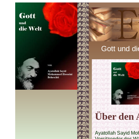
Gott und di
Über den 
Ayatollah Sayid M
Vorsitzender des Wä