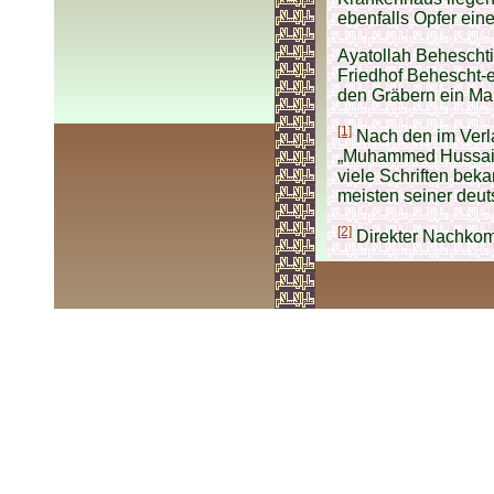
ebenfalls Opfer ein
Ayatollah Beheschti 
Friedhof Behescht-
den Gräbern ein Mau
[1]
Nach den im Verl
„Muhammed Hussaini
viele Schriften beka
meisten seiner deut
[2]
Direkter Nachko