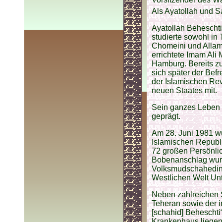
Als Ayatollah und S
Ayatollah Behescht
studierte sowohl in
Chomeini und Allama
errichtete Imam Al
Hamburg. Bereits zu
sich später der Be
der Islamischen Rev
neuen Staates mit.
Sein ganzes Leben 
geprägt.
Am 28. Juni 1981 w
Islamischen Republ
72 großen Persönlich
Bobenanschlag wur
Volksmudschahedin, e
Westlichen Welt Unt
Neben zahlreichen S
Teheran sowie der i
[schahid] Beheschti
Krankenhaus liegen