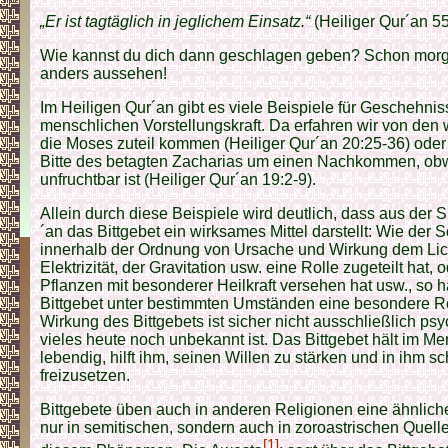
„Er ist tagtäglich in jeglichem Einsatz.“
(Heiliger Qur´an 55
Wie kannst du dich dann geschlagen geben? Schon morg
anders aussehen!
Im Heiligen Qur´an gibt es viele Beispiele für Geschehni
menschlichen Vorstellungskraft. Da erfahren wir von den
die Moses zuteil kommen (Heiliger Qur´an 20:25-36) oder 
Bitte des betagten Zacharias um einen Nachkommen, ob
unfruchtbar ist (Heiliger Qur´an 19:2-9).
Allein durch diese Beispiele wird deutlich, dass aus der 
´an das Bittgebet ein wirksames Mittel darstellt: Wie der 
innerhalb der Ordnung von Ursache und Wirkung dem Lich
Elektrizität, der Gravitation usw. eine Rolle zugeteilt hat,
Pflanzen mit besonderer Heilkraft versehen hat usw., so 
Bittgebet unter bestimmten Umständen eine besondere Ro
Wirkung des Bittgebets ist sicher nicht ausschließlich psy
vieles heute noch unbekannt ist. Das Bittgebet hält im M
lebendig, hilft ihm, seinen Willen zu stärken und in ihm
freizusetzen.
Bittgebete üben auch in anderen Religionen eine ähnlich
nur in semitischen, sondern auch in zoroastrischen Quel
[1]