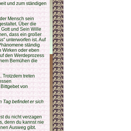
beit und zum ständigen
 der Mensch sein
staltet. Über die
: Gott und Sein Wille
hen, dass ein großer
“ unterworfen ist. Auf
Phänomene ständig
n Wirken oder eben
 auf den Werdeprozess
meinem Bemühen die
. Trotzdem treten
dessen
Bittgebet von
n Tag befindet er sich
st du nicht verzagen
s, denn du kannst nie
inen Ausweg gibt.