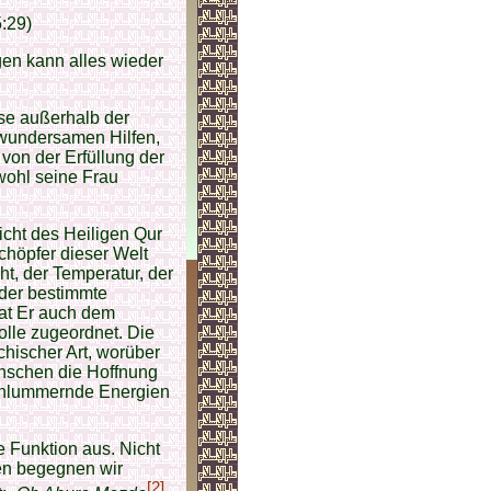
:29)
en kann alles wieder
sse außerhalb der
 wundersamen Hilfen,
von der Erfüllung der
wohl seine Frau
Sicht des Heiligen Qur
Schöpfer dieser Welt
t, der Temperatur, der
 oder bestimmte
hat Er auch dem
lle zugeordnet. Die
chischer Art, worüber
enschen die Hoffnung
 schlummernde Energien
e Funktion aus. Nicht
len begegnen wir
[2]