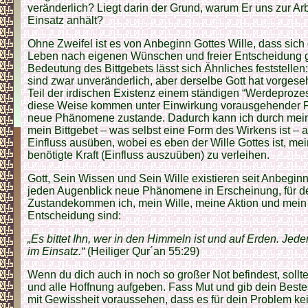
veränderlich? Liegt darin der Grund, warum Er uns zur Ar
Einsatz anhält?
Ohne Zweifel ist es von Anbeginn Gottes Wille, dass sich
Leben nach eigenen Wünschen und freier Entscheidung ge
Bedeutung des Bittgebets lässt sich Ähnliches feststellen
sind zwar unveränderlich, aber derselbe Gott hat vorgese
Teil der irdischen Existenz einem ständigen “Werdeprozess
diese Weise kommen unter Einwirkung vorausgehender 
neue Phänomene zustande. Dadurch kann ich durch mei
mein Bittgebet – was selbst eine Form des Wirkens ist –
Einfluss ausüben, wobei es eben der Wille Gottes ist, 
benötigte Kraft (Einfluss auszuüben) zu verleihen.
Gott, Sein Wissen und Sein Wille existieren seit Anbeginn
jeden Augenblick neue Phänomene in Erscheinung, für 
Zustandekommen ich, mein Wille, meine Aktion und mein 
Entscheidung sind:
„Es bittet Ihn, wer in den Himmeln ist und auf Erden. Jede
im Einsatz.“
(Heiliger Qur´an 55:29)
Wenn du dich auch in noch so großer Not befindest, sollte
und alle Hoffnung aufgeben. Fass Mut und gib dein Beste
mit Gewissheit voraussehen, dass es für dein Problem ke