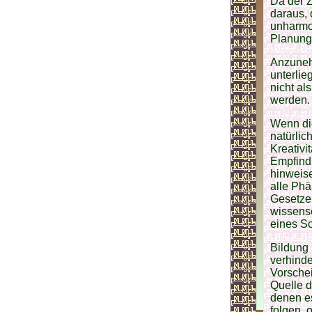
Da der Z
daraus, 
unharmo
Planung,
Anzunehm
unterlie
nicht al
werden.
Wenn die
natürlic
Kreativi
Empfind
hinweise
alle Ph
Gesetzen
wissensc
eines Sc
Bildung 
verhind
Vorsche
Quelle d
denen es
folgen, 