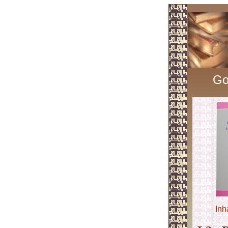
Go
Inh