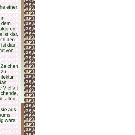
he einer
 in
g dem
aktoren
ist klar,
ach den
ist das
rt von
n Zeichen
 zu
itektur
das
 Vielfalt
suchende,
t, allen
 sie aus
duums
ig wäre.