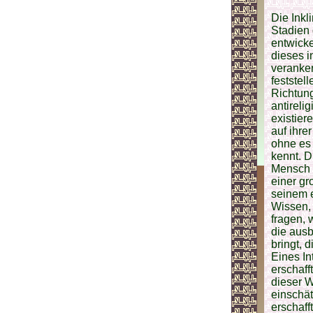
Die Inkl
Stadien
entwicke
dieses i
veranker
feststel
Richtung
antireli
existier
auf ihre
ohne es 
kennt. D
Mensch m
einer gr
seinem e
Wissen, 
fragen, 
die aus
bringt, 
Eines In
erschaff
dieser W
einschät
erschaff