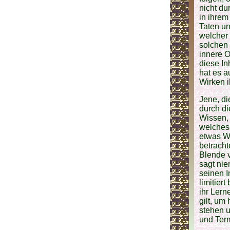
nicht du
in ihre
Taten u
welcher 
solchen
innere O
diese In
hat es a
Wirken i
Jene, di
durch di
Wissen, 
welches 
etwas Wi
betracht
Blende v
sagt nie
seinen I
limitier
ihr Lern
gilt, um
stehen u
und Term