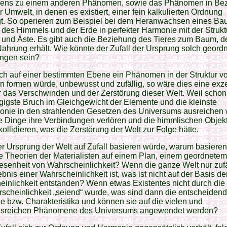
ns zu einem anderen Phänomen, sowie das Phänomen in Be
r Umwelt, in denen es existiert, einer fein kalkulierten Ordnung
egt. So operieren zum Beispiel bei dem Heranwachsen eines Ba
des Himmels und der Erde in perfekter Harmonie mit der Strukt
und Äste. Es gibt auch die Beziehung des Tieres zum Baum, d
ahrung erhält. Wie könnte der Zufall der Ursprung solch geordn
ngen sein?
ch auf einer bestimmten Ebene ein Phänomen in der Struktur v
 formen würde, unbewusst und zufällig, so wäre dies eine exze
r das Verschwinden und der Zerstörung dieser Welt. Weil schon
gigste Bruch im Gleichgewicht der Elemente und die kleinste
onie in den strahlenden Gesetzen des Universums ausreichen
e Dinge ihre Verbindungen verlören und die himmlischen Objek
ollidieren, was die Zerstörung der Welt zur Folge hätte.
r Ursprung der Welt auf Zufall basieren würde, warum basiere
e Theorien der Materialisten auf einem Plan, einem geordnete
senheit von Wahrscheinlichkeit? Wenn die ganze Welt nur zufä
bnis einer Wahrscheinlichkeit ist, was ist nicht auf der Basis de
inlichkeit entstanden? Wenn etwas Existentes nicht durch die
scheinlichkeit „seiend“ wurde, was sind dann die entscheiden
 bzw. Charakteristika und können sie auf die vielen und
onsreichen Phänomene des Universums angewendet werden?