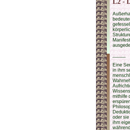
L2 - 
Außerha
bedeute
gefessel
körperli
Struktur
Manifest
ausgede
_____
Eine Se
in ihm 
menschli
Wahrnehm
Aufricht
Wissensc
mithilf
erspüren
Philoso
Deduktio
oder sie
ihm eig
während