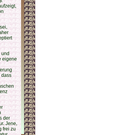
t
ufzeigt,
on
sei,
aher
ptiert
e und
e eigene
gerung
, dass
enschen
tenz
er
m
s der
r. Jene,
 frei zu
atur