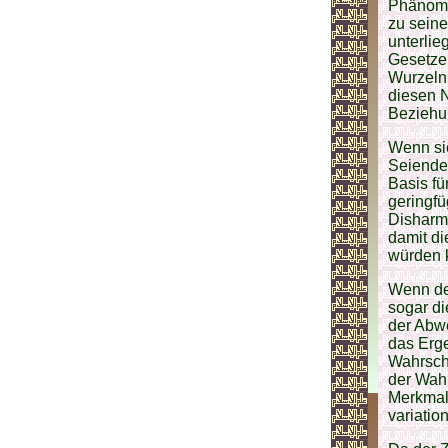
Phänome
zu seine
unterli
Gesetze 
Wurzeln 
diesen N
Beziehu
Wenn si
Seienden
Basis fü
geringfü
Disharm
damit di
würden k
Wenn de
sogar di
der Abwe
das Erge
Wahrsche
der Wahr
Merkmale
variati