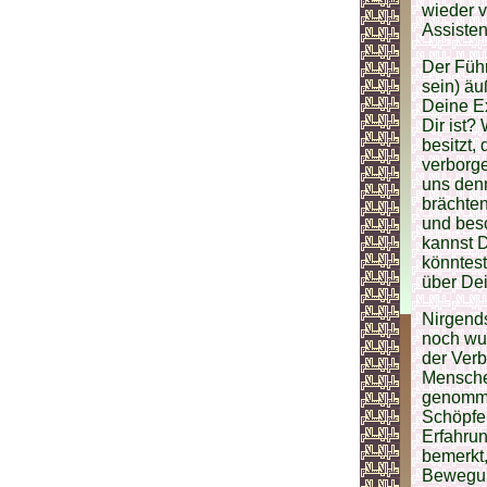
wieder v
Assisten
Der Führ
sein) äu
Deine Ex
Dir ist?
besitzt,
verborg
uns denn
brächten
und besc
kannst D
könntest
über Dei
Nirgends
noch wu
der Ver
Mensche
genomme
Schöpfe
Erfahrun
bemerkt,
Bewegun