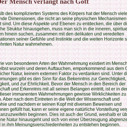
Der Mensch verlangt nach Gott
lb des komplizierten Systems des Körpers hat der Mensch viel
nde Dimensionen, die nicht an seine physischen Mechanismen
t sind. Um diese Aspekte und Ebenen zu entdecken, die über d
che Struktur hinausgehen, muss man sich in die inneren, spiritue
en hinein suchen, zusammen mit den delikaten und veredelten
ationen seiner Gefühle und Instinkte und die weiten Horizonte 
hnten Natur wahrnehmen.
rie von besonderen Arten der Wahrnehmung existiert im Mensch
selbst wurzeln und deren Auftauchen, emporkommend aus dem
cher Natur, keinem externen Faktor zu verdanken sind. Unter 
ungen gibt es den Sinn für das Bekenntnis zur Gerechtigkeit,
igkeit, und zur Ehrlichkeit. Bevor der Mensch in den Bereich der
haft und Erkenntnis mit all seinen Belangen eintritt, ist er in de
e dieser immanenten Wahrnehmungen gewisse Wirklichkeiten zu
. Aber nach dem Eintreten in die Welt der Wissenschaft und
phie und nachdem er seinen Kopf mit diversen Beweisen und
nen gefüllt hat, kann er seine eigene natürliche Vorstellung ve
 anzuzweifeln beginnen. Dies ist auch der Grund, weshalb er üb
ene Natur hinausgeht und sich von einer Überzeugung abgrenz
 in ihm Meinungsverschiedenheiten zu entstehen beginnen.