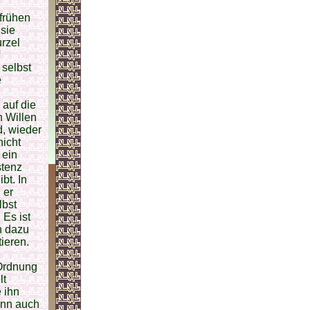
 frühen
sie
rzel
 selbst
e
 auf die
n Willen
d, wieder
nicht
 ein
stenz
bt. In
 er
lbst
 Es ist
n dazu
tieren.
 Ordnung
lt
 ihn
dann auch