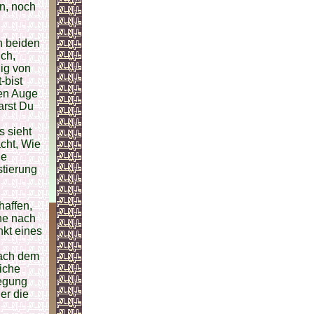
en, noch
n beiden
ich,
ig von
-bist
ren Auge
arst Du
s sieht
acht, Wie
ie
stierung
haffen,
he nach
kt eines
nach dem
iche
wegung
er die