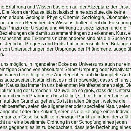
he Erfahrung und Wissen basieren auf der Akzeptanz der Ursac
 Die Norm der Kausalität ist faktisch eine absolute, die keine
n erlaubt. Geologie, Physik, Chemie, Soziologie, Ökonomie -
und anderen Bereichen der Wissenschaften dient die Forschun
as Prinzip der Ursache und Wirkung zu spezifizieren und die F
Beziehungen die damit zusammenhängen zu erkennen. Kurz, es 
senschaft und Erkenntnis nichts anderes sind als die Suche n
. Jeglicher Progress und Fortschritt in menschlichen Belangen 
s von Untersuchungen der Ursprünge der Phänomene, ausgefüh
n.
uns möglich, in irgendeiner Ecke des Universums auch nur ei
 einzigen Sache von absolutem Selbst-Ursprung oder Kreativität
wir wären berechtigt, diese Angelegenheit auf die komplette Arch
s auszuweiten. Natürlich ist es nicht notwendig, dass sich uns 
er Kausalität immer in uns bekannten Manifestationen zeigt. Die
iplizierung der Ursachen ist zuweilen so groß, dass der Unter
 nur mit einem Phänomen beschäftigt, sich nicht in der Lage sieh
 auf den Grund zu gehen. So ist in allen Dingen, welche die
it betreffen, seien sie allgemeiner oder spezieller Natur, seien
angenheit oder der Zukunft, seien es die Belange eines Indivi
er ganzen Gesellschaft, kein einziger Punkt zu finden, der zufäll
icht nur eine bestimmte Ordnung in der Schöpfung eines jeden
ns gegeben; es ist zu beobachten, dass jede Beziehung eines