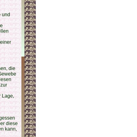
e und
ie
llen
seiner
en, die
 Gewebe
diesen
 zur
r Lage,
rgessen
er diese
en kann,