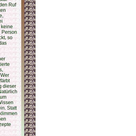
 den Ruf
ten
e,
ei
 keine
e Person
kt, so
 das
her
ierte
s,
. Wer
färbt
g dieser
Natürlich
 um
 Wissen
in. Statt
erklimmen
hen
zepte