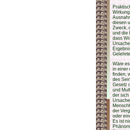
Praktisc
Wirkung.
Ausnahme
diesen 
Zweck, d
und die 
dass Wis
Ursachen
Ergebni
Gelehrte
Wäre es 
in einer
finden, 
des Sein
Gesetz d
und Mult
der sich
Ursachen
Menschhe
der Verg
oder ein
Es ist n
Phänome