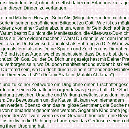
erschwinden lässt, ohne ihn selbst dabei um Erlaubnis zu frag
z in diesen Dingen zu verlangen.
er und Märtyrer, Husayn, Sohn Alis (Möge der Frieden mit ihne
ßerte in seinen persönlichem Bittgebet zu Gott: „Wie ist es mögl
istenz von einer Sache abzuleiten, wenn ihr Sein doch abhäng
 Warum besitzt Du nicht die Manifestation, die Alles-was-Du-nicht
 dass sie Dich evident machen? Warst Du denn je vor dem inne
en, als das Du Beweise bräuchtest als Führung zu Dir? Wann w
 jemals fern, als das Deine Spuren und Zeichen uns Dir näher
? Blind ist das Auge, welches nicht sieht, dass Du es bist, der e
hützt! Oh Gott, Du, der Du Dich uns gezeigt hast mit Deiner Pr
u verborgen sein, wo Du doch manifestiert und evident bist? W
 Du fremd sein, wo Du doch durch Deine nicht endende Manife
ne Diener wachst?“ (Du ́a-yi ́Arafa in „Mafatih Al-Janan“)
 und zu keiner Zeit wurde ein Ding ohne einen Erschaffer gesc
rde ohne einen Schaffenden irgendetwas je geschafft. Die Suc
bindung zwischen Ursache und Wirkung erwächst aus dem Instin
n: Das Bewusstsein um die Kausalität kann von niemandem
n werden. Ebenso kann das religiöse Sentiment, die Suche 
r von niemandem genommen werden. Sogar ein Kind ohne jegl
g von der Welt wird, wenn es ein Geräusch hört oder eine Be
 instinktiv in die Richtung schauen, wo das Geräusch seinen od
g ihren Ursprung hat.