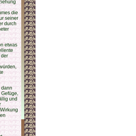
ziehung
umes die
ur seiner
er durch
eter
on etwas
llente
 der
 würden,
te
n dann
m Gefüge,
llig und
r
 Wirkung
den