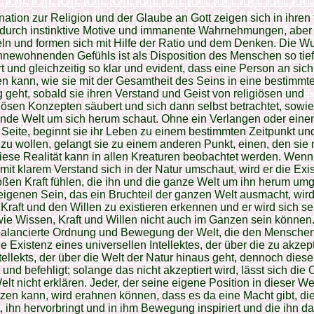
ination zur Religion und der Glaube an Gott zeigen sich in ihren
 durch instinktive Motive und immanente Wahrnehmungen, aber 
ln und formen sich mit Hilfe der Ratio und dem Denken. Die Wu
nnewohnenden Gefühls ist als Disposition des Menschen so tief
t und gleichzeitig so klar und evident, dass eine Person an sich
len kann, wie sie mit der Gesamtheit des Seins in eine bestimmt
 geht, sobald sie ihren Verstand und Geist von religiösen und
giösen Konzepten säubert und sich dann selbst betrachtet, sowie
ende Welt um sich herum schaut. Ohne ein Verlangen oder eine
r Seite, beginnt sie ihr Leben zu einem bestimmten Zeitpunkt un
zu wollen, gelangt sie zu einem anderen Punkt, einen, den sie 
iese Realität kann in allen Kreaturen beobachtet werden. Wenn
it klarem Verstand sich in der Natur umschaut, wird er die Exi
oßen Kraft fühlen, die ihn und die ganze Welt um ihn herum umgi
igenen Sein, das ein Bruchteil der ganzen Welt ausmacht, wird
Kraft und den Willen zu existieren erkennen und er wird sich se
wie Wissen, Kraft und Willen nicht auch im Ganzen sein können.
balancierte Ordnung und Bewegung der Welt, die den Mensche
die Existenz eines universellen Intellektes, der über die zu akzep
tellekts, der über die Welt der Natur hinaus geht, dennoch diese
t und befehligt; solange das nicht akzeptiert wird, lässt sich die
elt nicht erklären. Jeder, der seine eigene Position in dieser We
zen kann, wird erahnen können, dass es da eine Macht gibt, die
t, ihn hervorbringt und in ihm Bewegung inspiriert und die ihn 