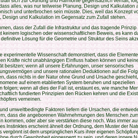
ufall sich zur Ordnung und Harmonie gegensätzlich verhält, folg
dass alles, was nur teilweise Planung, Design und Kalkulation a
nisch und unterbrochen sein müsste. Dies, weil das Konzept v
 Design und Kalkulation im Gegensatz zum Zufall stehen.
en, dass der Zufall die Infrastruktur und das tragende Prinzip 
gt keinem logischen oder wissenschaftlichen Beweis, es kann d
s definitive Lösung für die Geometrie und Struktur des Seins akze
 experimentelle Wissenschaft demonstriert, dass die Element
hen Kräfte nicht unabhängigen Einfluss haben können und kein
tät besitzen; wenn all unsere Erfahrungen, unser sensorisches
ungsvermögen und unsere rationalen Deduktionen auf die Fol
n, dass nichts in der Natur ohne Grund und Ursache geschieht
änomene auf einem etablierten System beruhen und speziellen
 folgen; wenn all dies der Fall ist, erstaunt es, wie manche M
haftlich fundierten Prinzipien den Rücken kehren und die Exis
höpfers verneinen.
und umweltbedingte Faktoren liefern die Ursachen, die entwed
ern, dass die angeborenen Wahrnehmungen des Menschen zu
in kommen, oder aber sie verstärken diese noch. Was immer au
es Instinktes erscheint ähnelt der Ordnung, dem Muster der Natu
 vergönnt ist dem ursprünglichen Kurs ihrer eigenen Schöpfung
ohne durch Gewohnheit eingesperrt zu sein, und deren innere N