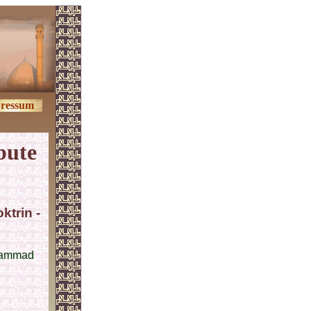
ressum
bute
ktrin -
ohammad