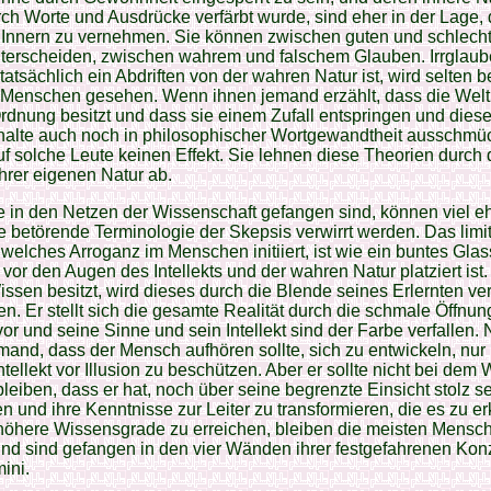
rch Worte und Ausdrücke verfärbt wurde, sind eher in der Lage,
m Innern zu vernehmen. Sie können zwischen guten und schlech
nterscheiden, zwischen wahrem und falschem Glauben. Irrglaub
tatsächlich ein Abdriften von der wahren Natur ist, wird selten b
 Menschen gesehen. Wenn ihnen jemand erzählt, dass die Welt
rdnung besitzt und dass sie einem Zufall entspringen und dies
halte auch noch in philosophischer Wortgewandtheit ausschmüc
uf solche Leute keinen Effekt. Sie lehnen diese Theorien durch
hrer eigenen Natur ab.
e in den Netzen der Wissenschaft gefangen sind, können viel e
e betörende Terminologie der Skepsis verwirrt werden. Das limit
welches Arroganz im Menschen initiiert, ist wie ein buntes Glas
vor den Augen des Intellekts und der wahren Natur platziert ist
ssen besitzt, wird dieses durch die Blende seines Erlernten ver
en. Er stellt sich die gesamte Realität durch die schmale Öffnun
or und seine Sinne und sein Intellekt sind der Farbe verfallen. 
mand, dass der Mensch aufhören sollte, sich zu entwickeln, nur
ntellekt vor Illusion zu beschützen. Aber er sollte nicht bei dem
t bleiben, dass er hat, noch über seine begrenzte Einsicht stolz se
en und ihre Kenntnisse zur Leiter zu transformieren, die es zu 
 höhere Wissensgrade zu erreichen, bleiben die meisten Mensc
nd sind gefangen in den vier Wänden ihrer festgefahrenen Kon
ini.