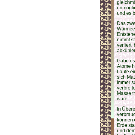
gleichmäß
unmöglic
und es b
Das zwe
Wärmeene
Entsteh
nimmt st
verliert
abkühle
Gäbe es 
Atome hä
Laufe ei
sich Mat
immer sc
verbreit
Masse tr
wäre.
In Übere
verbrau
können d
Erde st
und dem 