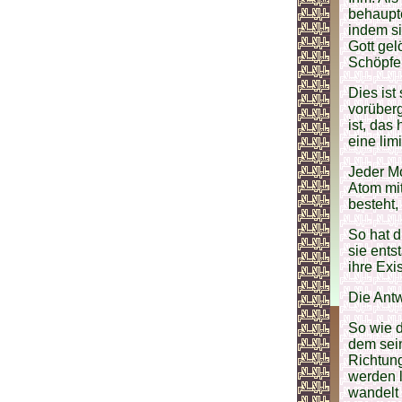
behaupte
indem si
Gott gel
Schöpfer
Dies ist
vorüberg
ist, das 
eine lim
Jeder Mo
Atom mit
besteht, 
So hat d
sie ents
ihre Exi
Die Antw
So wie d
dem sein
Richtun
werden 
wandelt 