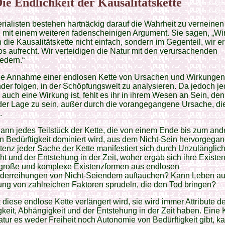
Die Endlichkeit der Kausalitätskette
rialisten bestehen hartnäckig darauf die Wahrheit zu verneinen
mit einem weiteren fadenscheinigen Argument. Sie sagen, „Wi
die Kausalitätskette nicht einfach, sondern im Gegenteil, wir e
os aufrecht. Wir verteidigen die Natur mit den verursachenden
edern.“
die Annahme einer endlosen Kette von Ursachen und Wirkungen
der folgen, in der Schöpfungswelt zu analysieren. Da jedoch j
auch eine Wirkung ist, fehlt es ihr in ihrem Wesen an Sein, denn
 der Lage zu sein, außer durch die vorangegangene Ursache, die
.
dann jedes Teilstück der Kette, die von einem Ende bis zum and
 Bedürftigkeit dominiert wird, aus dem Nicht-Sein hervorgega
tenz jeder Sache der Kette manifestiert sich durch Unzulänglich
 und der Entstehung in der Zeit, woher ergab sich ihre Existe
große und komplexe Existenzformen aus endlosen
derreihungen von Nicht-Seiendem auftauchen? Kann Leben au
ng von zahlreichen Faktoren sprudeln, die den Tod bringen?
 diese endlose Kette verlängert wird, sie wird immer Attribute d
gkeit, Abhängigkeit und der Entstehung in der Zeit haben. Eine K
tur es weder Freiheit noch Autonomie von Bedürftigkeit gibt, k