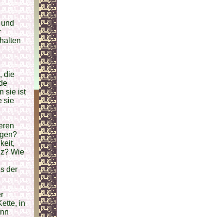
 und
r
rhalten
, die
ede
 sie ist
 sie
eren
ngen?
keit,
nz? Wie
s der
er
ette, in
ann