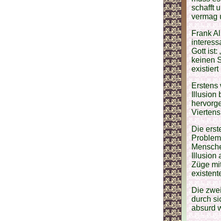
schafft 
vermag 
Frank Al
interess
Gott ist
keinen S
existier
Erstens 
Illusion
hervorge
Viertens
Die erst
Problem
Menschen
Illusion
Züge mit
existent
Die zwei
durch si
absurd w