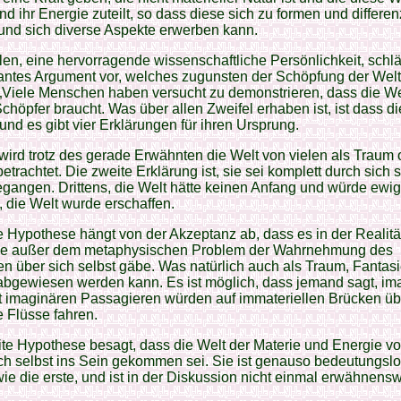
und ihr Energie zuteilt, so dass diese sich zu formen und differe
und sich diverse Aspekte erwerben kann.
len, eine hervorragende wissenschaftliche Persönlichkeit, schlä
antes Argument vor, welches zugunsten der Schöpfung der Welt
: „Viele Menschen haben versucht zu demonstrieren, dass die We
chöpfer braucht. Was über allen Zweifel erhaben ist, ist dass di
t und es gibt vier Erklärungen für ihren Ursprung.
wird trotz des gerade Erwähnten die Welt von vielen als Traum 
 betrachtet. Die zweite Erklärung ist, sie sei komplett durch sich 
gangen. Drittens, die Welt hätte keinen Anfang und würde ewig
, die Welt wurde erschaffen.
e Hypothese hängt von der Akzeptanz ab, dass es in der Realitä
e außer dem metaphysischen Problem der Wahrnehmung des
 über sich selbst gäbe. Was natürlich auch als Traum, Fantasi
 abgewiesen werden kann. Es ist möglich, dass jemand sagt, im
 imaginären Passagieren würden auf immateriellen Brücken übe
e Flüsse fahren.
te Hypothese besagt, dass die Welt der Materie und Energie vo
ch selbst ins Sein gekommen sei. Sie ist genauso bedeutungsl
ie die erste, und ist in der Diskussion nicht einmal erwähnensw