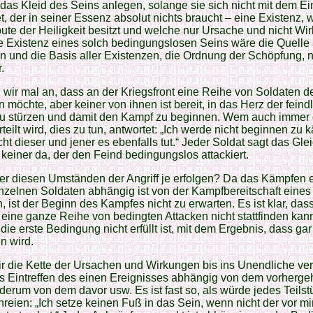
das Kleid des Seins anlegen, solange sie sich nicht mit dem E
t, der in seiner Essenz absolut nichts braucht – eine Existenz, 
ibute der Heiligkeit besitzt und welche nur Ursache und nicht Wir
 Existenz eines solch bedingungslosen Seins wäre die Quelle 
 und die Basis aller Existenzen, die Ordnung der Schöpfung, n
.
ir mal an, dass an der Kriegsfront eine Reihe von Soldaten d
n möchte, aber keiner von ihnen ist bereit, in das Herz der feind
u stürzen und damit den Kampf zu beginnen. Wem auch immer 
rteilt wird, dies zu tun, antwortet: „Ich werde nicht beginnen zu 
ht dieser und jener es ebenfalls tut.“ Jeder Soldat sagt das Gle
t keiner da, der den Feind bedingungslos attackiert.
er diesen Umständen der Angriff je erfolgen? Da das Kämpfen 
nzelnen Soldaten abhängig ist von der Kampfbereitschaft eine
, ist der Beginn des Kampfes nicht zu erwarten. Es ist klar, das
eine ganze Reihe von bedingten Attacken nicht stattfinden kan
die erste Bedingung nicht erfüllt ist, mit dem Ergebnis, dass gar
n wird.
 die Kette der Ursachen und Wirkungen bis ins Unendliche ver
as Eintreffen des einen Ereignisses abhängig von dem vorherg
derum von dem davor usw. Es ist fast so, als würde jedes Teilst
hreien: „Ich setze keinen Fuß in das Sein, wenn nicht der vor mi