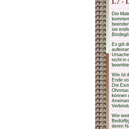
L7 - 
Die Mate
kommen 
beenden 
sie endl
Bindegli
Es gilt 
aufeinan
Ursache 
nicht in
bewirkte
Wie ist 
Ende von
Die Exis
Ohnmacht
können 
Aneinan
Verbindu
Wie weit
Bedürfti
deren Na