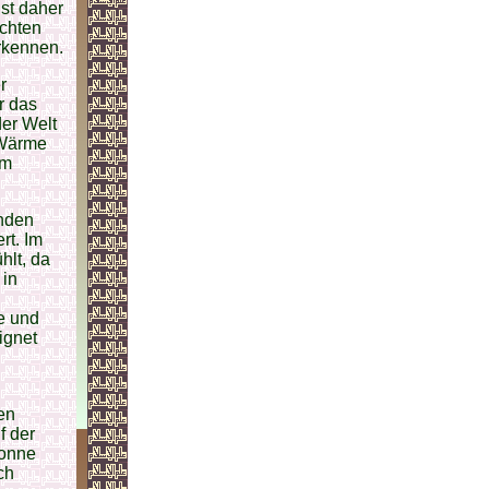
ist daher
achten
erkennen.
r
r das
er Welt
 Wärme
am
enden
rt. Im
hlt, da
 in
e und
ignet
en
f der
Sonne
ch