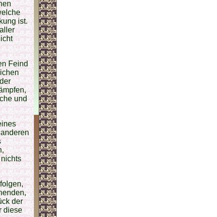
inen
welche
kung ist.
aller
icht
en Feind
lichen
der
kämpfen,
iche und
eines
s anderen
s
n,
 nichts
folgen,
ehenden,
ück der
r diese