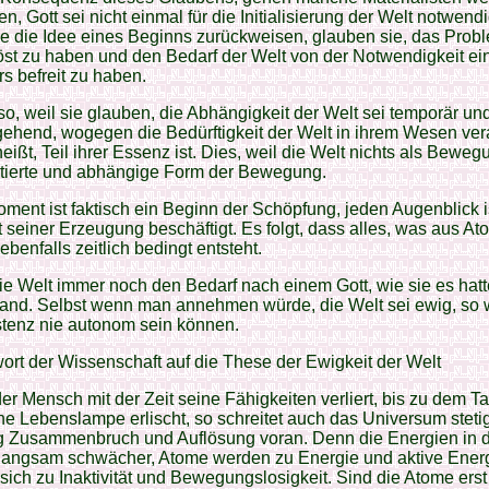
n, Gott sei nicht einmal für die Initialisierung der Welt notwend
e die Idee eines Beginns zurückweisen, glauben sie, das Pro
öst zu haben und den Bedarf der Welt von der Notwendigkeit ei
s befreit zu haben.
 so, weil sie glauben, die Abhängigkeit der Welt sei temporär un
ehend, wogegen die Bedürftigkeit der Welt in ihrem Wesen ver
heißt, Teil ihrer Essenz ist. Dies, weil die Welt nichts als Bewegu
itierte und abhängige Form der Bewegung.
ment ist faktisch ein Beginn der Schöpfung, jeden Augenblick i
 seiner Erzeugung beschäftigt. Es folgt, dass alles, was aus A
ebenfalls zeitlich bedingt entsteht.
ie Welt immer noch den Bedarf nach einem Gott, wie sie es hatt
tand. Selbst wenn man annehmen würde, die Welt sei ewig, so
stenz nie autonom sein können.
ort der Wissenschaft auf die These der Ewigkeit der Welt
er Mensch mit der Zeit seine Fähigkeiten verliert, bis zu dem Ta
e Lebenslampe erlischt, so schreitet auch das Universum stetig
g Zusammenbruch und Auflösung voran. Denn die Energien in d
langsam schwächer, Atome werden zu Energie und aktive Ener
sich zu Inaktivität und Bewegungslosigkeit. Sind die Atome erst