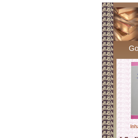
Go
Inh