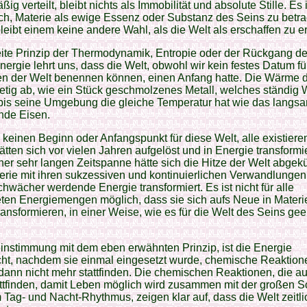
ig verteilt, bleibt nichts als Immobilität und absolute Stille. Es 
h, Materie als ewige Essenz oder Substanz des Seins zu betr
leibt einem keine andere Wahl, als die Welt als erschaffen zu 
ite Prinzip der Thermodynamik, Entropie oder der Rückgang de
rgie lehrt uns, dass die Welt, obwohl wir kein festes Datum fü
en der Welt benennen können, einen Anfang hatte. Die Wärme d
etig ab, wie ein Stück geschmolzenes Metall, welches ständig
, bis seine Umgebung die gleiche Temperatur hat wie das langs
nde Eisen.
keinen Beginn oder Anfangspunkt für diese Welt, alle existier
tten sich vor vielen Jahren aufgelöst und in Energie transformie
ner sehr langen Zeitspanne hätte sich die Hitze der Welt abgekü
erie mit ihren sukzessiven und kontinuierlichen Verwandlungen
hwächer werdende Energie transformiert. Es ist nicht für alle
eten Energiemengen möglich, dass sie sich aufs Neue in Materi
ansformieren, in einer Weise, wie es für die Welt des Seins gee
instimmung mit dem eben erwähnten Prinzip, ist die Energie
cht, nachdem sie einmal eingesetzt wurde, chemische Reaktion
ann nicht mehr stattfinden. Die chemischen Reaktionen, die au
attfinden, damit Leben möglich wird zusammen mit der großen 
Tag- und Nacht-Rhythmus, zeigen klar auf, dass die Welt zeitli