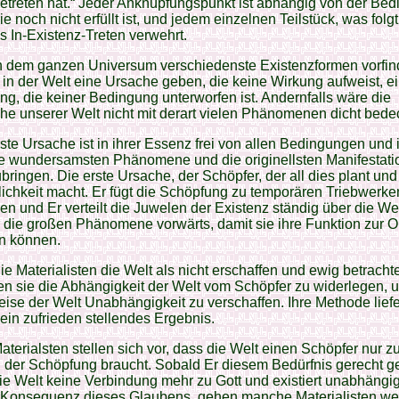
treten hat.“ Jeder Anknüpfungspunkt ist abhängig von der Be
die noch nicht erfüllt ist, und jedem einzelnen Teilstück, was folgt,
s In-Existenz-Treten verwehrt.
in dem ganzen Universum verschiedenste Existenzformen vorfin
in der Welt eine Ursache geben, die keine Wirkung aufweist, e
g, die keiner Bedingung unterworfen ist. Andernfalls wäre die
he unserer Welt nicht mit derart vielen Phänomenen dicht bedec
ste Ursache ist in ihrer Essenz frei von allen Bedingungen und i
ie wundersamsten Phänomene und die originellsten Manifestat
bringen. Die erste Ursache, der Schöpfer, der all dies plant un
lichkeit macht. Er fügt die Schöpfung zu temporären Triebwerke
 und Er verteilt die Juwelen der Existenz ständig über die Wel
r die großen Phänomene vorwärts, damit sie ihre Funktion zur 
en können.
ie Materialisten die Welt als nicht erschaffen und ewig betracht
n sie die Abhängigkeit der Welt vom Schöpfer zu widerlegen, 
ise der Welt Unabhängigkeit zu verschaffen. Ihre Methode liefe
ein zufrieden stellendes Ergebnis.
aterialsten stellen sich vor, dass die Welt einen Schöpfer nur 
en der Schöpfung braucht. Sobald Er diesem Bedürfnis gerecht 
 die Welt keine Verbindung mehr zu Gott und existiert unabhängi
s Konsequenz dieses Glaubens, gehen manche Materialisten wei