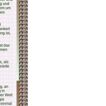
ig und
blem um
nes
d
ankert
ng ist,
st das
tomen
e, als
 würde
g, an
 in
er Welt
gie
 einmal