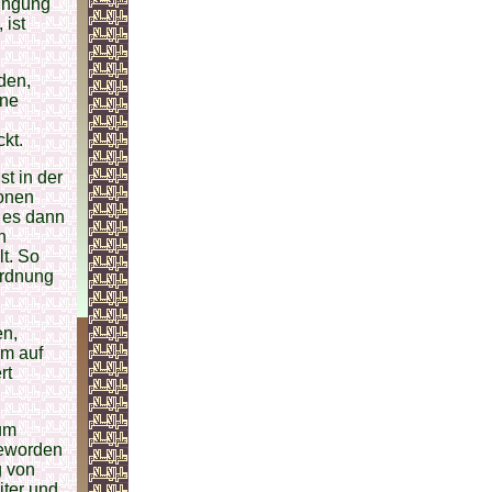
dingung
 ist
den,
ine
kt.
st in der
ionen
d es dann
n
t. So
Ordnung
en,
um auf
rt
zum
geworden
g von
ter und