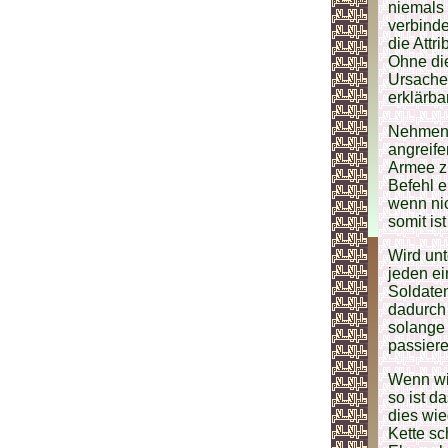
niemals 
verbinde
die Attr
Ohne die
Ursachen
erklärbar
Nehmen w
angreife
Armee z
Befehl e
wenn nic
somit is
Wird unt
jeden ei
Soldaten
dadurch 
solange 
passiere
Wenn wir
so ist d
dies wie
Kette sc