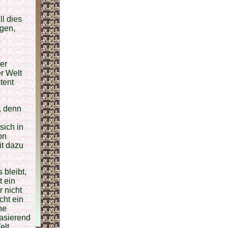
l dies
igen,
er
r Welt
tent
, denn
sich in
on
it dazu
bleibt,
t ein
r nicht
cht ein
ne
basierend
elt