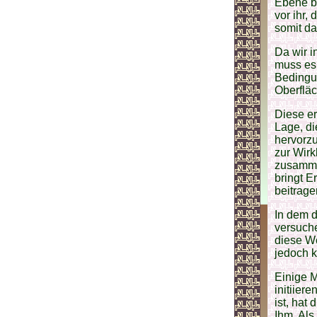
Ebene be
vor ihr, 
somit da
Da wir 
muss es 
Bedingun
Oberfläc
Diese er
Lage, d
hervorzu
zur Wirk
zusammen
bringt E
beitrag
In dem d
versuche
diese We
jedoch k
Einige M
initiier
ist, hat
Ihm. Al