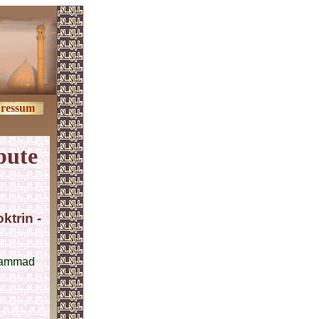
ressum
bute
ktrin -
ohammad