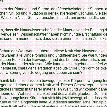
st.
ben der Planeten und Sterne, das Verschwinden der Sonnen, al
chen für Tod und Mutation in der existierenden Ordnung. Sie ze
 Welt zum Nicht-Sein voranschreitet und zum unvermeidlichen
ss.
n, dass die Naturwissenschaften die Materie von der Festung d
 verweisen. Wissenschaftler haben nicht nur die Erschaffung de
, sondern meinen auch, dass sie zu einer bestimmten Zeit exis
Geburt der Welt war die übernatürliche Kraft eine Notwendigkeit
g waren alle Dinge formlos und undifferenziert. Sie war für den
lichen Funken der Bewegung und des Lebens erforderlich, um 
 der Natur niederzulassen. Wie kann eine Umgebung, die frei v
Energie ist, charakterisiert durch absolute Stille und Formlosigke
 der Ursprung von Bewegung und Leben zu sein?
anik lehrt uns, dass ein bewegungsloser Körper bewegungslos 
egenstand einer externen Kraft wird. Dieses Gesetz repräsentier
zliches Prinzip in unserer materiellen Welt und wir können dahe
heorie der Wahrscheinlichkeit und des Zufalls glauben. Denn ni
 bewegungsloser Körper hat sich bis jetzt bewegt, ohne dass ei
Kraft auf ihn eingewirkt hätte. Auf dieses mechanische Prinzip 
eine Kraft geben, die nicht materieller Natur ist und die diese W