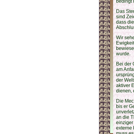
bedingt i
Das Ster
sind Zei
dass die
Abschlu
Wir sehe
Ewigkeit
bewiesen
wurde.
Bei der 
am Anfan
ursprüng
der Welt
aktiver 
dienen,
Die Mech
bis er G
unverlet
an die T
einziger
externe 
muss es 