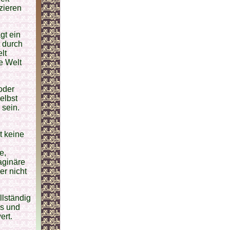
nzieren
gt ein
 durch
lt
e Welt
oder
selbst
 sein.
t keine
e,
aginäre
r nicht
llständig
os und
ert.