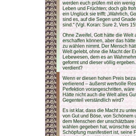
werden euch prüfen mit ein wenig
Leben und Früchten; doch gib fro
ein Unglück sie trifft: „Wahrlich, 
sind es, auf die Segen und Gnade f
sind.“ (Vgl. Koran: Sure 2, Vers 1
Ohne Zweifel, Gott hätte die Wel
erschaffen können, aber das hätt
zu wählen nimmt. Der Mensch hätte
Welt gelebt, ohne die Macht der 
Lebewesen, dem es an Wahrnehmu
geformt und dieser völlig ergebe
verdient?
Wenn er diesen hohen Preis bezahl
verlierend – äußerst wertvolle Re
Perfektion vorangeschritten, wäre
Hätte nicht auch die Welt alles Gu
Gegenteil verständlich wird?
Es ist klar, dass die Macht zu un
von Gut und Böse, von Schönem u
dem Menschen der unschätzbare Se
wählen gegeben hat, wünschte sic
Schöpfung manifestiert ist, seine 