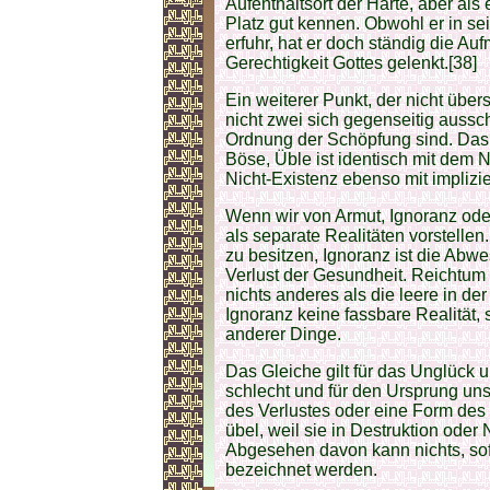
Aufenthaltsort der Härte, aber als 
Platz gut kennen. Obwohl er in se
erfuhr, hat er doch ständig die A
Gerechtigkeit Gottes gelenkt.[38]
Ein weiterer Punkt, der nicht übe
nicht zwei sich gegenseitig aussc
Ordnung der Schöpfung sind. Das 
Böse, Üble ist identisch mit dem 
Nicht-Existenz ebenso mit implizie
Wenn wir von Armut, Ignoranz oder
als separate Realitäten vorstellen
zu besitzen, Ignoranz ist die Abw
Verlust der Gesundheit. Reichtum 
nichts anderes als die leere in d
Ignoranz keine fassbare Realität, 
anderer Dinge.
Das Gleiche gilt für das Unglück 
schlecht und für den Ursprung uns
des Verlustes oder eine Form des 
übel, weil sie in Destruktion oder
Abgesehen davon kann nichts, sofe
bezeichnet werden.