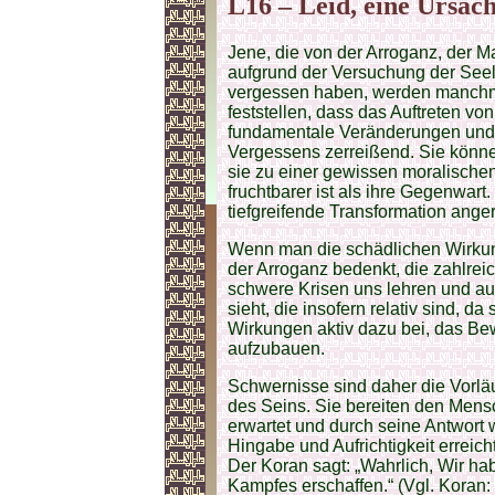
L16 – Leid, eine Ursac
Jene, die von der Arroganz, der M
aufgrund der Versuchung der Seel
vergessen haben, werden manchma
feststellen, dass das Auftreten v
fundamentale Veränderungen und E
Vergessens zerreißend. Sie könne
sie zu einer gewissen moralischen 
fruchtbarer ist als ihre Gegenwart.
tiefgreifende Transformation anger
Wenn man die schädlichen Wirkun
der Arroganz bedenkt, die zahlrei
schwere Krisen uns lehren und a
sieht, die insofern relativ sind, d
Wirkungen aktiv dazu bei, das B
aufzubauen.
Schwernisse sind daher die Vorläu
des Seins. Sie bereiten den Mens
erwartet und durch seine Antwort w
Hingabe und Aufrichtigkeit erreicht
Der Koran sagt: „Wahrlich, Wir 
Kampfes erschaffen.“ (Vgl. Koran: