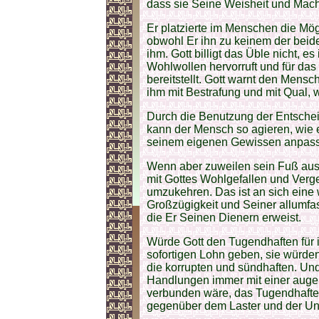
dass sie Seine Weisheit und Mach
Er platzierte im Menschen die Mög
obwohl Er ihn zu keinem der beide
ihm. Gott billigt das Üble nicht, 
Wohlwollen hervorruft und für das 
bereitstellt. Gott warnt den Mens
ihm mit Bestrafung und mit Qual,
Durch die Benutzung der Entschei
kann der Mensch so agieren, wie e
seinem eigenen Gewissen anpas
Wenn aber zuweilen sein Fuß ausru
mit Gottes Wohlgefallen und Verge
umzukehren. Das ist an sich eine 
Großzügigkeit und Seiner allumfa
die Er Seinen Dienern erweist.
Würde Gott den Tugendhaften für 
sofortigen Lohn geben, sie würden
die korrupten und sündhaften. U
Handlungen immer mit einer augen
verbunden wäre, das Tugendhafte 
gegenüber dem Laster und der Unr