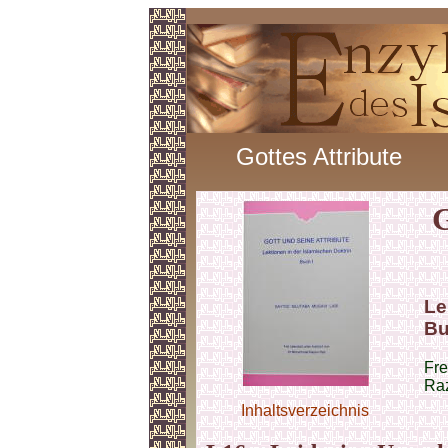
Gottes Attribute
G
Le
Bu
Fre
Raz
Inhaltsverzeichnis