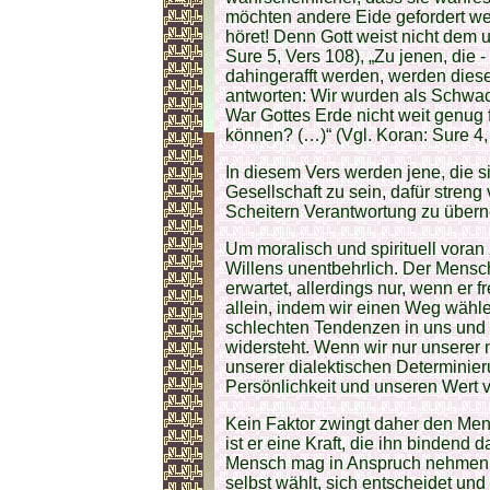
möchten andere Eide gefordert we
höret! Denn Gott weist nicht dem
Sure 5, Vers 108), „Zu jenen, die 
dahingerafft werden, werden dies
antworten: Wir wurden als Schwa
War Gottes Erde nicht weit genug 
können? (…)“ (Vgl. Koran: Sure 4,
In diesem Vers werden jene, die s
Gesellschaft zu sein, dafür streng 
Scheitern Verantwortung zu übern
Um moralisch und spirituell voran 
Willens unentbehrlich. Der Mensc
erwartet, allerdings nur, wenn er 
allein, indem wir einen Weg wählen
schlechten Tendenzen in uns und
widersteht. Wenn wir nur unserer
unserer dialektischen Determinier
Persönlichkeit und unseren Wert v
Kein Faktor zwingt daher den Me
ist er eine Kraft, die ihn bindend
Mensch mag in Anspruch nehmen si
selbst wählt, sich entscheidet un