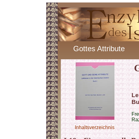
Gottes Attribute
G
Le
Bu
Fre
Raz
Inhaltsverzeichnis