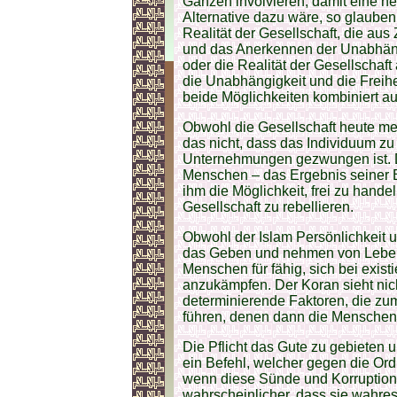
Ganzen involvieren, damit eine n
Alternative dazu wäre, so glauben
Realität der Gesellschaft, die a
und das Anerkennen der Unabhängi
oder die Realität der Gesellscha
die Unabhängigkeit und die Freihe
beide Möglichkeiten kombiniert au
Obwohl die Gesellschaft heute meh
das nicht, dass das Individuum zu 
Unternehmungen gezwungen ist. D
Menschen – das Ergebnis seiner E
ihm die Möglichkeit, frei zu han
Gesellschaft zu rebellieren.
Obwohl der Islam Persönlichkeit un
das Geben und nehmen von Leben a
Menschen für fähig, sich bei exis
anzukämpfen. Der Koran sieht nic
determinierende Faktoren, die zu
führen, denen dann die Menschen 
Die Pflicht das Gute zu gebieten 
ein Befehl, welcher gegen die Ord
wenn diese Sünde und Korruption i
wahrscheinlicher, dass sie wahres