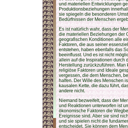
und materiellen Entwicklungen 
Produktionsbeziehungen innerhalb 
sie spiegeln die besonderen Umstä
Bedürfnissen der Menschen erge
Es ist natürlich wahr, dass der Me
die materiellen Beziehungen der 
geografischen Konditionen alle e
Faktoren, die aus seiner essenzie
entstehen, haben ebenfalls das S
beeinflusst. Und es ist nicht mögl
allein auf die Inspirationen durc
Herstellung zurückzuführen. Man k
religiöse Faktoren und Ideale gesp
vergessen, die dem Menschen, bei
halfen. Der Wille des Menschen ist
kausalen Kette, die dazu führt, d
andere nicht.
Niemand bezweifelt, dass der Men
und Reaktionen unterworfen ist un
ökonomische Faktoren die Wegbere
Ereignisse sind. Aber sie sind ni
und sie spielen nicht die fundame
entscheidet. Sie können dem Mens