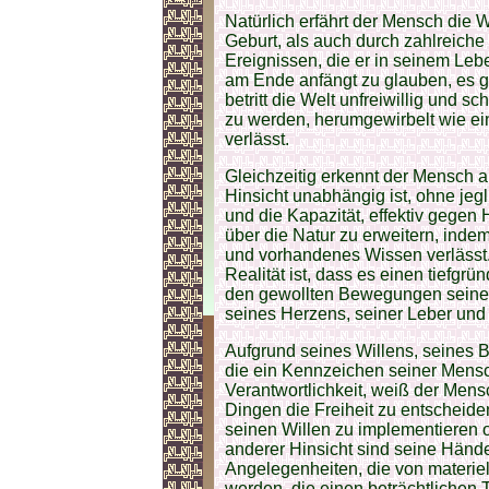
Natürlich erfährt der Mensch die
Geburt, als auch durch zahlreich
Ereignissen, die er in seinem Leb
am Ende anfängt zu glauben, es gä
betritt die Welt unfreiwillig und s
zu werden, herumgewirbelt wie ein 
verlässt.
Gleichzeitig erkennt der Mensch auc
Hinsicht unabhängig ist, ohne jeg
und die Kapazität, effektiv gegen
über die Natur zu erweitern, ind
und vorhandenes Wissen verlässt.
Realität ist, dass es einen tiefgr
den gewollten Bewegungen seine
seines Herzens, seiner Leber und 
Aufgrund seines Willens, seines 
die ein Kennzeichen seiner Mensch
Verantwortlichkeit, weiß der Mensc
Dingen die Freiheit zu entscheide
seinen Willen zu implementieren o
anderer Hinsicht sind seine Händ
Angelegenheiten, die von materie
werden, die einen beträchtlichen