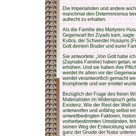
Die Imperialisten und andere wich
manchmal den Determinismus benut
aufrecht zu erhalten.
Als die Familie des Märtyrers Husa
Gegenwart Ibn Ziyads kam, sagte d
Kubra, der Schwester Husayns (Fri
Gott deinem Bruder und eurer Fam
Sie antwortete: „Von Gott habe ic
(Zaynabs Familie) haben getan, wa
erhöhen. Und sie haben ihre Pflicht
werdet ihr allein vor der Gegenwa
werdet verantwortlich gemacht wer
triumphierte und wer errettet wurde
Bezüglich der Frage des freien Wi
Materialisten im Widerspruch gef
Existenz. Wie der Rest der Welt is
unterworfen und unfähig selbst ein
umweltbedingten Faktoren, histor
vorherbestimmten Umständen, fehlt
seinen Weg der Entwicklung wählt
ganz der Gnade der Natur unterwo