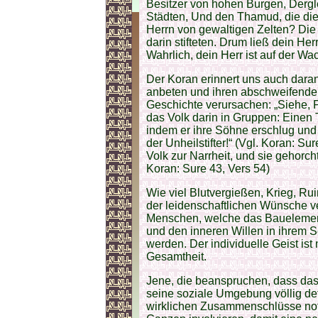
Besitzer von hohen Burgen, Dergle
Städten, Und den Thamud, die di
Herrn von gewaltigen Zelten? Die 
darin stifteten. Drum ließ dein Herr
Wahrlich, dein Herr ist auf der Wac
Der Koran erinnert uns auch dara
anbeten und ihren abschweifenden 
Geschichte verursachen: „Siehe, Ph
das Volk darin in Gruppen: Einen 
indem er ihre Söhne erschlug und 
der Unheilstifter!“ (Vgl. Koran: Sur
Volk zur Narrheit, und sie gehorch
Koran: Sure 43, Vers 54)
Wie viel Blutvergießen, Krieg, R
der leidenschaftlichen Wünsche v
Menschen, welche das Bauelement 
und den inneren Willen in ihrem Se
werden. Der individuelle Geist is
Gesamtheit.
Jene, die beanspruchen, dass da
seine soziale Umgebung völlig deter
wirklichen Zusammenschlüsse not