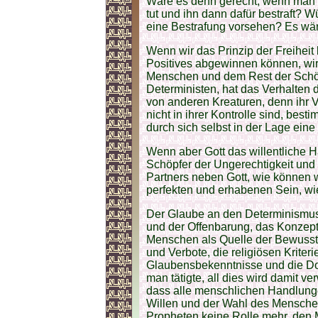
Wäre es denn gerecht, wenn man 
tut und ihn dann dafür bestraft? 
eine Bestrafung vorsehen? Es wär
Wenn wir das Prinzip der Freihei
Positives abgewinnen können, wi
Menschen und dem Rest der Schö
Deterministen, hat das Verhalten
von anderen Kreaturen, denn ihr V
nicht in ihrer Kontrolle sind, besti
durch sich selbst in der Lage eine
Wenn aber Gott das willentliche 
Schöpfer der Ungerechtigkeit und 
Partners neben Gott, wie können w
perfekten und erhabenen Sein, wie 
Der Glaube an den Determinismus 
und der Offenbarung, das Konzept
Menschen als Quelle der Bewussts
und Verbote, die religiösen Krite
Glaubensbekenntnisse und die Dok
man tätigte, all dies wird damit v
dass alle menschlichen Handlung
Willen und der Wahl des Menschen
Propheten keine Rolle mehr, den