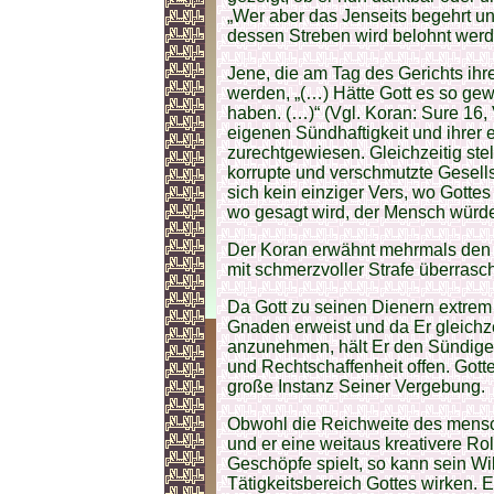
„Wer aber das Jenseits begehrt und
dessen Streben wird belohnt werde
Jene, die am Tag des Gerichts ih
werden, „(…) Hätte Gott es so gew
haben. (…)“ (Vgl. Koran: Sure 16, 
eigenen Sündhaftigkeit und ihrer 
zurechtgewiesen. Gleichzeitig ste
korrupte und verschmutzte Gesellsch
sich kein einziger Vers, wo Gotte
wo gesagt wird, der Mensch würd
Der Koran erwähnt mehrmals den Z
mit schmerzvoller Strafe überrasc
Da Gott zu seinen Dienern extrem 
Gnaden erweist und da Er gleichzei
anzunehmen, hält Er den Sündige
und Rechtschaffenheit offen. Gott
große Instanz Seiner Vergebung.
Obwohl die Reichweite des mensch
und er eine weitaus kreativere Ro
Geschöpfe spielt, so kann sein Wi
Tätigkeitsbereich Gottes wirken. 