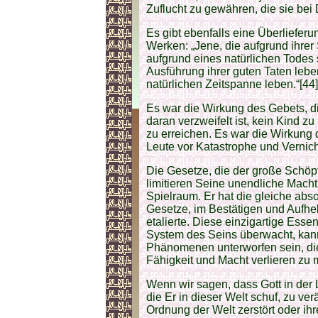
Zuflucht zu gewähren, die sie bei 
Es gibt ebenfalls eine Überliefe
Werken: „Jene, die aufgrund ihrer 
aufgrund eines natürlichen Todes 
Ausführung ihrer guten Taten leben,
natürlichen Zeitspanne leben.“[44]
Es war die Wirkung des Gebets, d
daran verzweifelt ist, kein Kind z
zu erreichen. Es war die Wirkung
Leute vor Katastrophe und Vernic
Die Gesetze, die der große Schöpf
limitieren Seine unendliche Macht
Spielraum. Er hat die gleiche abs
Gesetze, im Bestätigen und Aufhebe
etalierte. Diese einzigartige Es
System des Seins überwacht, kann
Phänomenen unterworfen sein, die 
Fähigkeit und Macht verlieren zu
Wenn wir sagen, dass Gott in der 
die Er in dieser Welt schuf, zu ve
Ordnung der Welt zerstört oder ih