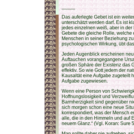
_____
Das auferlegte Gebet ist ein weit
unterschätzt werden darf. Es ist 
jedes einzelnen weiß, aber in de
Gebete die gleiche Rolle, welch
Menschen in seiner Beziehung zur
psychologischen Wirkung, übt da
Jeden Augenblick erscheinen neu
Auftauchen vorangegangene Ursac
großen Sphäre der Existenz das G
effektiv. So wie Gott jedem der n
Kausaltät eine Aufgabe zugeteilt 
Aufgabe zugewiesen.
Wenn eine Person von Schwierigkeit
Hoffnungslosigkeit und Verzweiflu
Barmherzigkeit sind gegenüber n
sich morgen schon eine neue Situa
korrespondiert, was der Mensch erw
alle, die in den Himmeln und auf E
neuem Glanz.“ (Vgl. Koran: Sure 5
Man sollte daher nie aufgeben, si