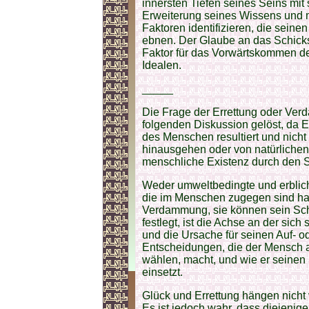
innersten Tiefen seines Seins mit 
Erweiterung seines Wissens und m
Faktoren identifizieren, die sein
ebnen. Der Glaube an das Schicks
Faktor für das Vorwärtskommen d
Idealen.
_____
Die Frage der Errettung oder Verd
folgenden Diskussion gelöst, da
des Menschen resultiert und nicht
hinausgehen oder von natürlichen
menschliche Existenz durch den S
Weder umweltbedingte und erblich
die im Menschen zugegen sind hab
Verdammung, sie können sein Schi
festlegt, ist die Achse an der si
und die Ursache für seinen Auf- o
Entscheidungen, die der Mensch al
wählen, macht, und wie er seinen 
einsetzt.
Glück und Errettung hängen nicht 
Es ist jedoch wahr, dass diejenige