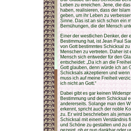
Leben zu erreichen. Jene, die da
haben, realisieren, dass der Islam
geben, um ihr Leben zu verbessern
Sinne. Das ist an sich schon ein m
Bemühungen, die der Mensch unt
Einer der westlichen Denker, der 
Bestimmung hat, ist Jean Paul Sart
von Gott bestimmtes Schicksal zu 
Menschen zu vertreten. Daher ist 
Mensch sich entweder für den Gla
entscheidet: „Da ich an die Freih
Gott glauben, denn würde ich an 
Schicksals akzeptieren und wenn 
muss ich auf meine Freiheit verzic
ich nicht an Gott.“
Dabei gibt es gar keinen Widersp
Bestimmung und dem Schicksal ei
andererseits. Solange man den Wil
erkennt, spricht auch der noble K
zu. Er wird beschrieben als jemand
Schicksal mit einem Verständnis f
und Schöne zu gestalten und zu d
gezeigt, ob er nun dankbar oder un