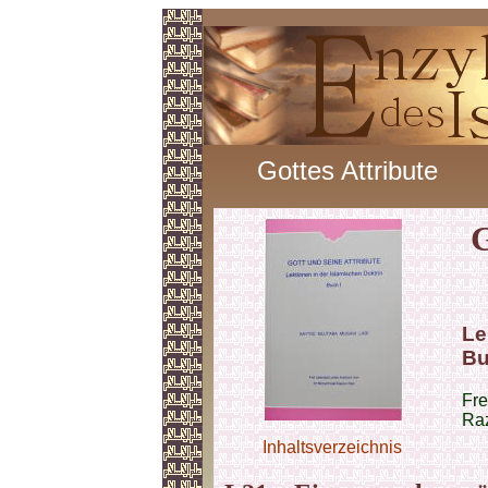
Gottes Attribute
G
Le
Bu
Fre
Raz
Inhaltsverzeichnis