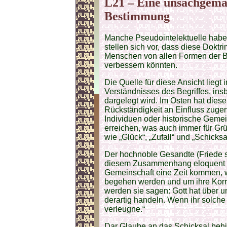
L21 – Eine unsachgemäß
Bestimmung
Manche Pseudointelektuelle habe
stellen sich vor, dass diese Doktri
Menschen von allen Formen der B
verbessern könnten.
Die Quelle für diese Ansicht lie
Verständnisses des Begriffes, ins
dargelegt wird. Im Osten hat dies
Rückständigkeit an Einfluss zuge
Individuen oder historische Gemein
erreichen, was auch immer für Grü
wie „Glück“, „Zufall“ und „Schicksal
Der hochnoble Gesandte (Friede se
diesem Zusammenhang eloquent ge
Gemeinschaft eine Zeit kommen, 
begehen werden und um ihre Korru
werden sie sagen: Gott hat über u
derartig handeln. Wenn ihr solche 
verleugne.“
Dar Glaube an das Schicksal behi