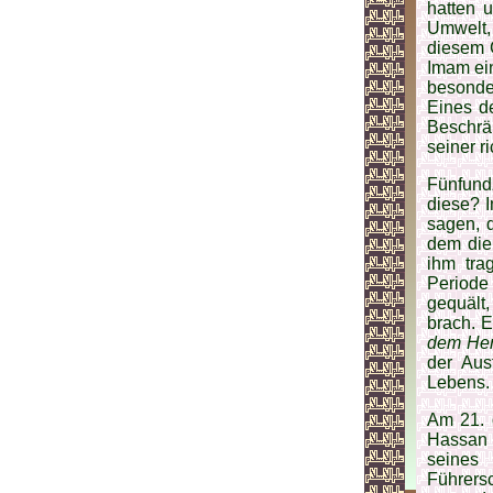
hatten u
Umwelt,
diesem 
Imam ein
besonde
Eines de
Beschrä
sei­ner 
Fünfund
diese? I
sagen, 
dem die
ihm tra
Periode
gequält,
brach. 
dem Herr
der Aus
Lebens.
Am 21. 
Hassan 
seines
Führers