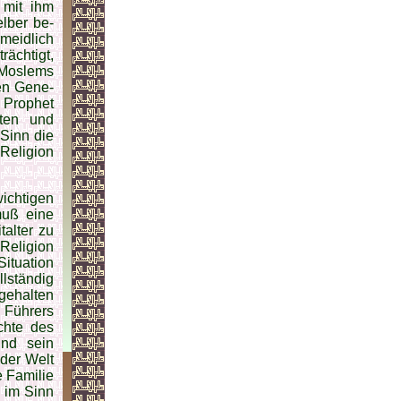
 mit ihm
elber be­
­meidlich
rächtigt,
 Moslems
gen Gene­
 Prophet
rten und
 Sinn die
 Religion
ichtigen
muß eine
talter zu
 Religion
Situation
l­ständig
gehalten
s Führers
chte des
und sein
der Welt
e Familie
g im Sinn