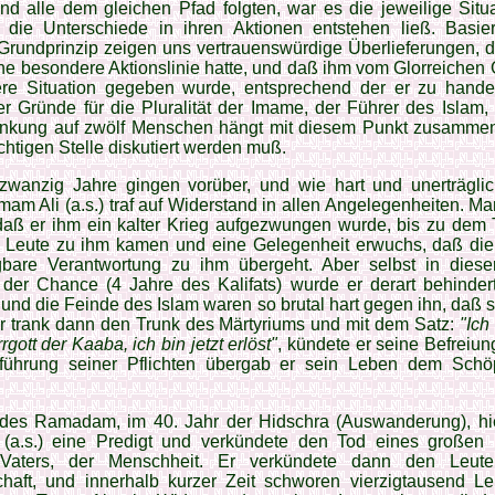
nd alle dem gleichen Pfad folgten, war es die jeweilige Situ
 die Unter­schiede in ihren Aktionen entstehen ließ. Basie
Grundprinzip zeigen uns vertrauenswürdige Überlieferungen, d
e besondere Akti­onslinie hatte, und daß ihm vom Glorreichen 
re Situation gegeben wurde, entsprechend der er zu handel
r Gründe für die Pluralität der Ima­me, der Führer des Islam,
n­kung auf zwölf Menschen hängt mit diesem Punkt zusammen
richtigen Stelle diskutiert werden muß.
zwanzig Jahre gingen vorüber, und wie hart und un­erträgli
mam Ali (a.s.) traf auf Widerstand in allen Angelegenheiten. M
daß er ihm ein kalter Krieg aufgezwungen wurde, bis zu dem 
 Leute zu ihm kamen und eine Gelegenheit erwuchs, daß die
gbare Verantwortung zu ihm übergeht. Aber selbst in diese
 der Chance (4 Jahre des Kalifats) wurde er derart behinder
 und die Feinde des Islam waren so brutal hart gegen ihn, daß 
Er trank dann den Trunk des Märtyriums und mit dem Satz:
"Ich
gott der Kaaba, ich bin jetzt er­löst"
, kündete er seine Befreiun
führung seiner Pflich­ten übergab er sein Leben dem Schö
des Ramadam, im 40. Jahr der Hidschra (Auswan­derung), hi
(a.s.) eine Predigt und verkündete den Tod eines großen
 Vaters, der Menschheit. Er verkündete dann den Leute
chaft, und in­nerhalb kurzer Zeit schworen vierzig­tausend L