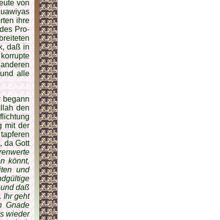
eute von
Muawiyas
rten ihre
 des Pro­
breiteten
k, daß in
orrupte
 anderen
 und alle
Er begann
Allah den
lichtung
g mit der
 tapferen
 da Gott
hrenwerte
n könnt,
iten und
dgültige
, und daß
 Ihr geht
ch Gnade
 wie­der