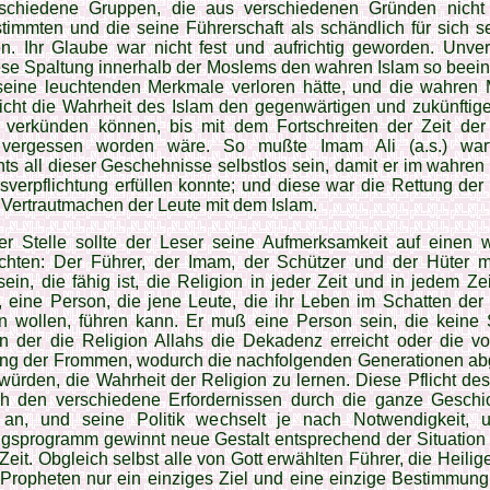
schiedene Gruppen, die aus verschiedenen Grün­den nicht
timmten und die seine Führer­schaft als schändlich für sich s
en. Ihr Glaube war nicht fest und aufrichtig geworden. Unver
ese Spaltung innerhalb der Moslems den wahren Islam so beeint
seine leuchtenden Merk­male verloren hätte, und die wahren
icht die Wahrheit des Islam den gegenwärtigen und zu­künfti
n verkünden können, bis mit dem Fortschreiten der Zeit der
) vergessen worden wä­re. So mußte Imam Ali (a.s.) wa
ts all dieser Ge­schehnisse selbst­los sein, damit er im wahren
verpflichtung erfüllen konnte; und diese war die Rettung der
Vertrautmachen der Leu­te mit dem Islam.
er Stelle sollte der Leser seine Aufmerksamkeit auf einen w
ichten: Der Führer, der Imam, der Schüt­zer und der Hüter 
ein, die fähig ist, die Religion in jeder Zeit und in jedem Zei
 eine Person, die jene Leute, die ihr Leben im Schatten der
en wollen, führen kann. Er muß eine Person sein, die keine 
in der die Religion Allahs die Dekadenz erreicht oder die vol
ung der Frommen, wo­durch die nachfolgenden Generationen ab
ürden, die Wahrheit der Reli­gion zu lernen. Diese Pflicht de
ch den verschiedene Erfordernissen durch die ganze Geschi
an, und seine Politik wechselt je nach Notwendigkeit, 
gspro­gramm gewinnt neue Gestalt entsprechend der Situation 
Zeit. Obgleich selbst alle von Gott erwählten Führer, die Heilig
Propheten nur ein einziges Ziel und eine ein­zige Be­stimmun