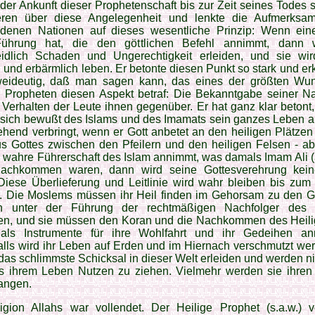
 der Ankunft dieser Prophetenschaft bis zur Zeit seines Todes 
eren über diese Angele­genheit und lenkte die Aufmerksam­
edenen Nationen auf dieses wesentliche Prinzip: Wenn ein
ührung hat, die den göttlichen Befehl annimmt, dann 
idlich Schaden und Ungerechtigkeit erleiden, und sie wir
 und erbärmlich leben. Er betonte diesen Punkt so stark und erk
eideutig, daß man sagen kann, das eines der größten Wu
n Propheten diesen Aspekt betraf: Die Bekanntgabe seiner Nac
Verhalten der Leute ihnen gegenüber. Er hat ganz klar betont, 
sich bewußt des Islams und des Imamats sein ganzes Leben a
hend ver­bringt, wenn er Gott anbetet an den heiligen Plätzen 
s Gottes zwischen den Pfeilern und den heiligen Felsen - ab
e wahre Führerschaft des Islam annimmt, was damals Imam Ali (
achkommen waren, dann wird seine Gottesverehrung kei
Diese Überlieferung und Leitlinie wird wahr bleiben bis zum
. Die Mos­lems müssen ihr Heil finden im Gehorsam zu den Gö
n unter der Führung der rechtmäßi­gen Nachfolger des 
en, und sie müssen den Koran und die Nachkommen des Heili
als In­strumente für ihre Wohlfahrt und ihr Ge­deihen an
lls wird ihr Leben auf Erden und im Hiernach ver­schmutzt we
as schlimm­ste Schicksal in dieser Welt erleiden und werden ni
us ihrem Leben Nutzen zu ziehen. Viel­mehr werden sie ihren
angen.
igion Allahs war vollendet. Der Heilige Pro­phet (s.a.w.) v