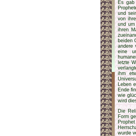
Es gab 
Prophet
und sei
von ihre
und um 
ihren M
zuein­a
beiden 
ande­re 
eine un
humanen
letzte 
verlang
ihm et
Universu
Leben en
Ende fin
wie glüc
wird die
Die Rel
Form geg
Prophet
Herrscha
wurde vo