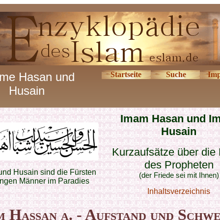
me Hasan und
Startseite
Suche
Imp
Husain
Imam Hasan und I
Husain
Kurzaufsätze über die
des Propheten
nd Husain sind die Fürsten
(der Friede sei mit Ihnen)
ungen Männer im Paradies
Inhaltsverzeichnis
 Hassan a. - Aufstand und Schw