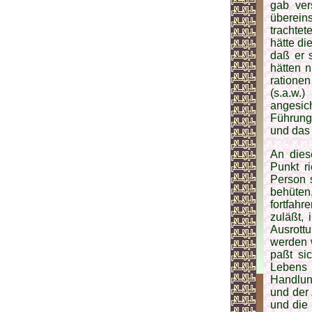
gab ver
übereins
trachtet
hätte di
daß er 
hätten n
ratione
(s.a.w.
angesich
Führungs
und das 
An dies
Punkt r
Person s
behüten,
fortfahr
zuläßt, 
Ausrott
werden w
paßt si
Lebens 
Handlun
und der 
und die 