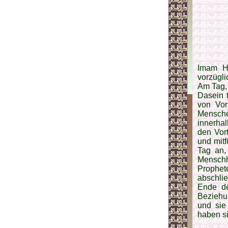
Imam Ha
vorzügli
Am Tag,
Dasein 
von Vor
Mensche
inner­ha
den Vor
und mit
Tag an,
Mensch­
Prophe
abschli
Ende de
Beziehu
und sie
haben si