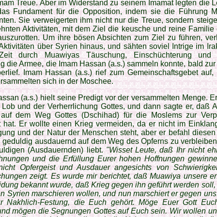
mam Treue. Aber im Widerstand zu seinem Imamat legten die L
das Fundament für die Opposition, indem sie die Führung 
nten. Sie verweigerten ihm nicht nur die Treue, sondern steige
nten Akti­vitäten, mit dem Ziel die keusche und reine Familie
uszurotten. Um ihre bösen Absichten zum Ziel zu führen, ver
 Aktivitäten über Syrien hinaus, und sähten soviel Intrige im Ira
 Zeit durch Muawiyas Täuschung, Einschüchterung und k
g die Armee, die Imam Hassan (a.s.) sammeln konnte, bald zur
erlief. Imam Hassan (a.s.) rief zum Gemein­schaftsgebet auf,
ersammelten sich in der Moschee.
san (a.s.) hielt seine Predigt vor der ver­sammelten Menge. 
Lob und der Verherr­lichung Got­tes, und dann sagte er, daß 
 auf dem Weg Gottes (Dschihad) für die Moslems zur Verpf
hat. Er wollte einen Krieg vermeiden, da er nicht im Einklan
ung und der Natur der Menschen steht, aber er befahl diesen
n geduldig ausdauernd auf dem Weg des Opferns zu verbleiben,
uldigen (Ausdauern­den) liebt.
"Wisset Leute, daß Ihr nicht e
hnungen und die Erfüllung Eurer hohen Hoffnungen gewinne
 nicht Opfergeist und Ausdauer ange­sichts von Schwierigke
chungen zeigt. Es wurde mir berichtet, daß Muawiya unsere en
dung bekannt wurde, daß Krieg gegen ihn geführt werden soll
n Syrien marschieren wollen, und nun marschiert er gegen uns.
r Nakhlich-Festung, die Euch gehört. Möge Euer Gott Eu
und mögen die Segnungen Gottes auf Euch sein. Wir wollen uns