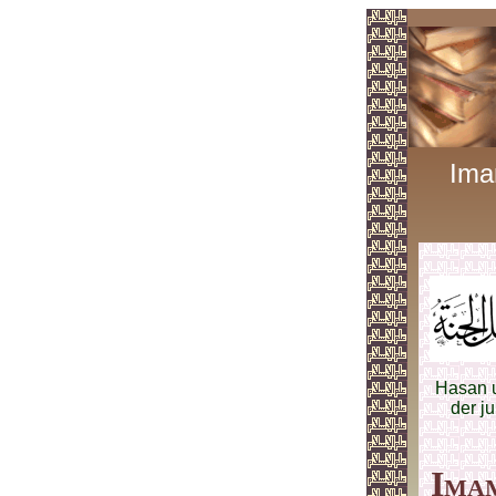
Ima
Hasan u
der j
Imam