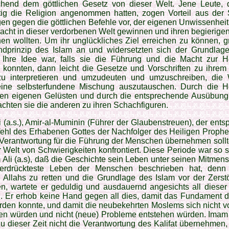
chend dem göttlichen Gesetz von dieser Welt. Jene Leute, d
ig die Reli­gion angenommen hatten, zogen Vorteil aus der S
gen gegen die göttlichen Befehle vor, der eigenen Unwissen­heit
acht in die­ser verdorbenen Welt gewin­nen und ihren be­gierig
n wollten. Um ihr unglückliches Ziel erreichen zu können, gr
nd­prinzip des Islam an und widersetzten sich der Grundlage
 Ihre Idee war, falls sie die Führung und die Macht zur Her
 konnten, dann leicht die Gesetze und Vor­schriften zu ihre
 zu interpretieren und umzudeuten und umzuschreiben, die 
ine selbsterfunde­ne Mischung auszutauschen. Durch die He
ren eigenen Gelüsten und durch die entsprechende Ausübung
chten sie die anderen zu ihren Schachfiguren.
 (a.s.), Amir-al-Muminin (Führer der Glaubenstreu­en), der ent
ehl des Erhabenen Gottes der Nachfolger des Heiligen Prophet
Verantwor­tung für die Führung der Menschen übernehmen soll
r Welt von Schwierigkeiten kon­frontiert. Diese Periode war so 
 Ali (a.s), daß die Geschichte sein Leben unter seinen Mitmen
erdrückteste Leben der Menschen beschrieben hat, den
 Allahs zu retten und die Grund­lage des Islam vor der Zers
n, wartete er geduldig und ausdauernd angesichts all dieser
n. Er erhob keine Hand gegen all dies, damit das Fundament 
rden konnte, und damit die neubekehrten Moslems sich nicht 
n würden und nicht (neue) Probleme entstehen würden. Imam A
u dieser Zeit nicht die Verantwortung des Kalifat übernehmen