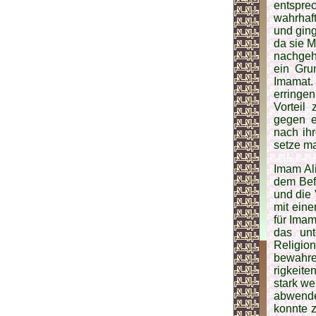
entspre
wahrhaft
und gin­
da sie M
nachgehe
ein Gru
Imamat.
erringen
Vorteil
gegen e
nach ih
setze ma
Imam Ali
dem Bef
und die 
mit eine
für Imam
das unt
Religion
bewahre
rigkeite
stark we
abwen­de
konnte z