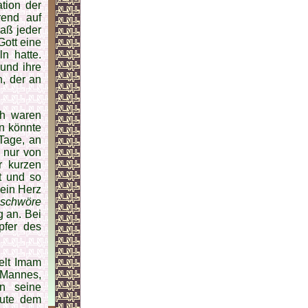
ation der
rend auf
aß jeder
Gott eine
n hatte.
 und ihre
, der an
ch waren
an könnte
Tage, an
 nur von
r kurzen
t und so
sein Herz
 schwö­re
g an. Bei
pfer des
elt Imam
 Mannes,
n seine
eute dem