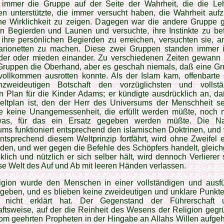
immer die Gruppe auf der Seite der Wahrheit, die die Le
en unterstützte, die immer versucht haben, die Wahrheit auf
ne Wirklichkeit zu zeigen. Dagegen war die andere Gruppe 
n Begier­den und Launen und versuchte, ihre Instinkte zu bef
ihre persönlichen Begierden zu erreichen, versuchten sie, a
arionetten zu ma­chen. Diese zwei Gruppen standen immer 
nder oder mieden einander. Zu verschiedenen Zei­ten gewann 
Gruppen die Oberhand, aber es geschah niemals, daß eine Gr
vollkom­men ausrotten konnte. Als der Islam kam, offenbarte
zweideu­tigen Botschaft den vorzüglichsten und vollstä
 Plan für die Kinder Adams; er kün­digte ausdrücklich an, da
Weltplan ist, den der Herr des Universums der Menschheit se
te keine Unangemessenheit, die erfüllt werden müßte, noch m
was, für das ein Ersatz ge­geben werden müßte. Die Na
ms funktio­niert entsprechend den islami­schen Doktrinen, und
tsprechend diesem Weltprinzip fortfährt, wird ohne Zweifel 
den, und wer gegen die Befehle des Schöpfers handelt, gleichg
klich und nützlich er sich selber hält, wird den­noch Verlierer
se Welt des Auf und Ab mit leeren Händen verlassen.
igion wurde den Menschen in einer vollständigen und ausfü
eben, und es blieben keine zweideuti­gen und unklare Punkte
 nicht erklärt hat. Der Gegen­stand der Führerschaft
ftsweise, auf der die Reinheit des Wesens der Religion gegrü
m geehrten Propheten in der Hingabe an Allahs Willen aufgeh