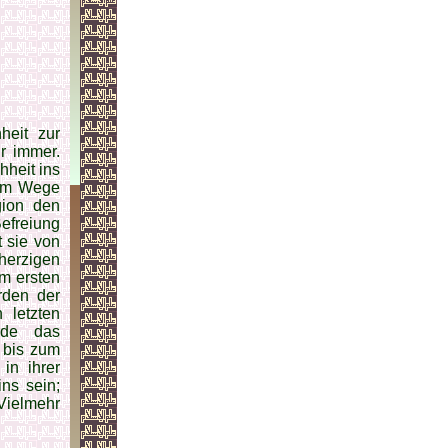
heit zur
ür immer.
heit ins
dem Wege
gion den
efreiung
t sie von
herzigen
m ersten
­den der
 letzten
rde das
 bis zum
in ihrer
ns sein;
Vielmehr