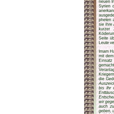
neuen I
Syrien 
aner­kan
ausgedeh
pheten a
sie ihre
kurzer
Köderun
Seite üb
Leute v
Imam Has
mit dem 
Einsatz
gemacht 
Veranlag
Krieger
die Ged
Auszeic
bis Ihr
Enttäus
Entschei
wir gege
auch zu
geben, 