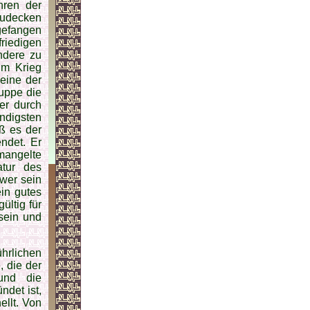
hren der
zudecken
gefangen
rie­digen
ndere zu
im Krieg
eine der
uppe die
 er durch
ndigsten
ß es der
ndet. Er
an­gelte
tur des
 wer sein
ein gutes
ültig für
 sein und
hrlichen
, die der
 und die
ndet ist,
ellt. Von