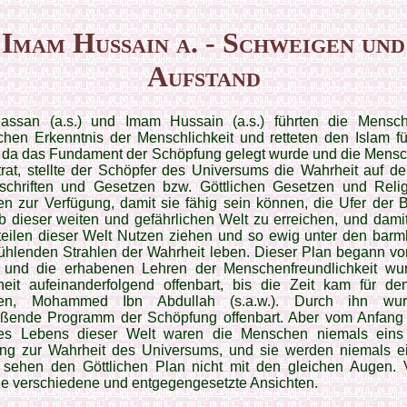
Imam Hussain a. - Schweigen und
Aufstand
ssan (a.s.) und Imam Hussain (a.s.) führten die Mensch­
chen Erkenntnis der Menschlichkeit und retteten den Islam f
 da das Fundament der Schöpfung gelegt wurde und die Mensch
trat, stellte der Schöpfer des Universums die Wahrheit auf 
schriften und Gesetzen bzw. Göttlichen Geset­zen und Reli
n zur Verfügung, damit sie fähig sein können, die Ufer der B
lb dieser weiten und gefährlichen Welt zu erreichen, und dami
teilen dieser Welt Nutzen ziehen und so ewig unter den barm
fühlenden Strahlen der Wahrheit leben. Dieser Plan begann vo
 und die erhabe­nen Lehren der Menschenfreundlichkeit wur
heit aufeinanderfolgend offenbart, bis die Zeit kam für den
ten, Mohammed Ibn Abdullah (s.a.w.). Durch ihn wu
eßende Programm der Schöpfung offen­bart. Aber vom Anfang
s Lebens dieser Welt waren die Menschen niemals eins 
ng zur Wahrheit des Universums, und sie wer­den niemals ei
 sehen den Göttlichen Plan nicht mit den gleichen Au­gen. 
e verschie­dene und entgegengesetzte Ansichten.