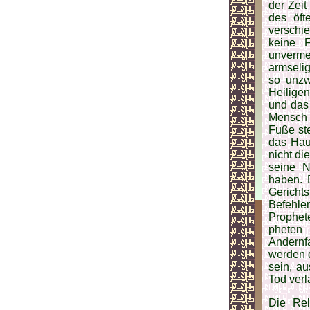
der Zeit
des öft
verschi
keine F
unverme
armselig
so unzw
Heilige
und das 
Mensch 
Fuße ste
das Hau
nicht di
seine N
haben. 
Gerichts
Befehle
Prophet
pheten 
Andernfa
werden d
sein, a
Tod verl
Die Rel