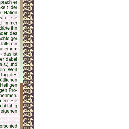
sprach er
keit der
e Nation
wird sie
d im­mer
lärte ihn
nder des
h­folger
falls ein
uf einem
- das ist
er dabei
a.s.) und
nen Wert
 Tag des
tt­lichen
Heiligen
gen Pro­
­nehmen.
rden. Sie
cht fähig
 eigenen
erschied