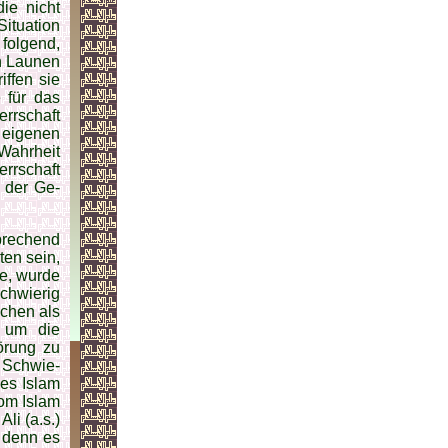
ie nicht
i­tuation
 folgend,
en Launen
iffen sie
 für das
r­schaft
m eigenen
Wahrheit
rrschaft
 der Ge­
sprechend
en sein,
te, wurde
schwierig
schen als
n um die
törung zu
 Schwie­
des Islam
vom Islam
li (a.s.)
, denn es