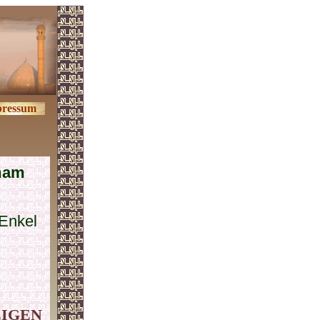
ressum
mam
 Enkel
eigen