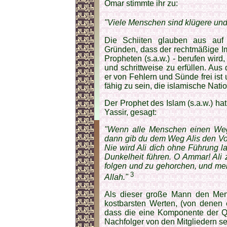
Omar stimmte ihr zu:
"Viele Menschen sind klügere und
Die Schiiten glauben aus auf 
Gründen, dass der rechtmäßige I
Propheten (s.a.w.) ‑ berufen wir
und schrittweise zu erfüllen. Aus 
er von Fehlern und Sünde frei ist
fähig zu sein, die islamische Nati
Der Prophet des Islam (s.a.w.) ha
Yassir, gesagt:
"Wenn alle Menschen einen Weg 
dann gib du dem Weg Alis den Vo
Nie wird Ali dich ohne Füh­rung la
Dunkel­heit führen. O Ammar! Ali
folgen und zu gehorchen, und me
3
Allah."
Als dieser große Mann den Men
kostbarsten Werten, (von denen e
dass die eine Komponente der Qu
Nachfolger von den Mitgliedern sei