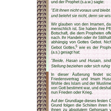
und der Prophet (s.a.w.) sagte:
"Eilt ihnen nicht voraus und bleib
und belehrt sie nicht, denn sie wis
Wir glauben von den Imamen, das
menschlich ist. Sie haben ihre P
Botschaft, die dem Prophe­ten o
nach. Ihr Handeln oder ihr Stillha
abhängig von Gottes Gebot. Nic
5
Gebot Gottes,
wie es der Proph
(a.s.) gesagt hat:
"Beide, Hasan und Husain, sind
Stellung beziehen oder sich ruhig 
In dieser Äußerung findet s
Friedensvertrag und Imam Hus
Wohle des Islam und der Muslime w
von Gott bestimmt war, und deshal
nun Frieden oder Krieg.
Auf der Grundlage dieses festen
Grund folgen die Schiiten ihren
ihnen zu absolutem Gehorsam ver