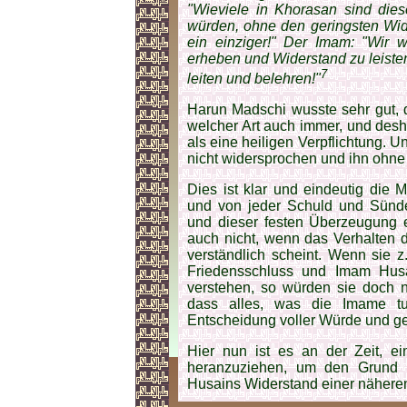
"Wieviele in Khorasan sind dies
würden, ohne den geringsten Wide
ein einziger!" Der Imam: "Wir w
erheben und Wider­stand zu leiste
7
leiten und belehren!"
Harun Madschi wusste sehr gut, d
welcher Art auch immer, und desh
als eine heiligen Ver­pflich­tung
nicht widersprochen und ihn oh
Dies ist klar und eindeutig die 
und von jeder Schuld und Sünde
und dieser festen Überzeugung e
auch nicht, wenn das Verhalten 
verständlich scheint. Wenn sie z
Friedensschluss und Imam Husain
verstehen, so würden sie doch 
dass alles, was die Imame tu
Entscheidung voller Würde und gere
Hier nun ist es an der Zeit, ei
heranzuziehen, um den Grund 
Husains Widerstand einer näheren