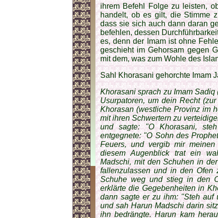
ihrem Befehl Folge zu leisten, o
handelt, ob es gilt, die Stimme
dass sie sich auch dann daran ge
befehlen, dessen Durchführbarkeit 
es, denn der Imam ist ohne Fehle
geschieht im Gehorsam gegen Go
mit dem, was zum Wohle des Islam
Sahl Khorasani gehorchte Imam Jaf
Khorasani sprach zu Imam Sadiq (
Usurpatoren, um dein Recht (zur
Khorasan (westliche Provinz im he
mit ihren Schwertern zu verteidi
und sagte: "O Khorasani, ste
entgegnete: "O Sohn des Prophet
Feuers, und vergib mir meinen 
diesem Augenblick trat ein w
Madschi, mit den Schuhen in der
fallenzulassen und in den Ofen 
Schuhe weg und stieg in den Of
erklärte die Gegebenheiten in Kh
dann sagte er zu ihm: "Steh auf
und sah Harun Madschi darin sit
ihn bedrängte. Harun kam herau